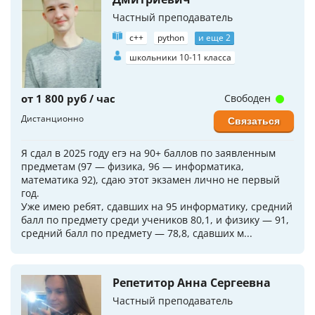
Частный преподаватель
c++
python
и еще 2
школьники 10-11 класса
от 1 800 руб / час
Свободен
Дистанционно
Связаться
Я сдал в 2025 году егэ на 90+ баллов по заявленным
предметам (97 — физика, 96 — информатика,
математика 92), сдаю этот экзамен лично не первый
год.
Уже имею ребят, сдавших на 95 информатику, средний
балл по предмету среди учеников 80,1, и физику — 91,
средний балл по предмету — 78,8, сдавших м...
Репетитор Анна Сергеевна
Частный преподаватель