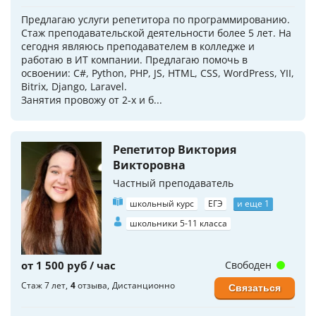
Предлагаю услуги репетитора по программированию.
Стаж преподавательской деятельности более 5 лет. На
сегодня являюсь преподавателем в колледже и
работаю в ИТ компании. Предлагаю помочь в
освоении: C#, Python, PHP, JS, HTML, CSS, WordPress, YII,
Bitrix, Django, Laravel.
Занятия провожу от 2-х и б...
Репетитор Виктория
Викторовна
Частный преподаватель
школьный курс
ЕГЭ
и еще 1
школьники 5-11 класса
от 1 500 руб / час
Свободен
Стаж 7 лет
4
отзыва
Дистанционно
Связаться