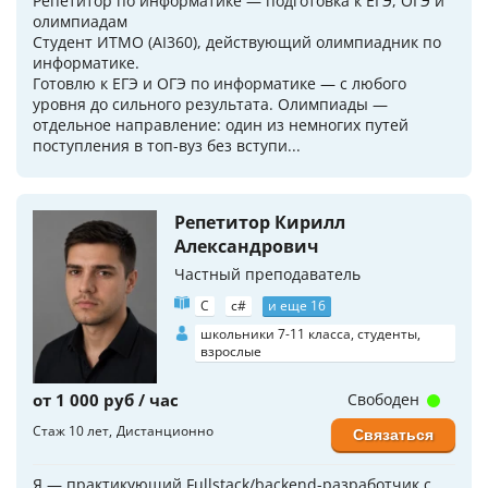
Репетитор по информатике — подготовка к ЕГЭ, ОГЭ и
олимпиадам
Студент ИТМО (AI360), действующий олимпиадник по
информатике.
Готовлю к ЕГЭ и ОГЭ по информатике — с любого
уровня до сильного результата. Олимпиады —
отдельное направление: один из немногих путей
поступления в топ-вуз без вступи...
Репетитор Кирилл
Александрович
Частный преподаватель
C
c#
и еще 16
школьники 7-11 класса, студенты,
взрослые
от 1 000 руб / час
Свободен
Стаж 10 лет
Дистанционно
Связаться
Я — практикующий Fullstack/backend-разработчик с