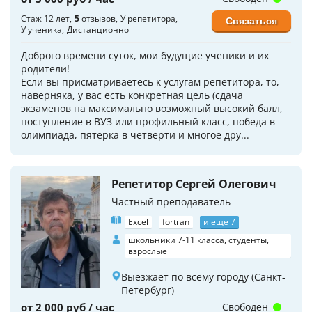
Стаж 12 лет
5
отзывов
У репетитора
Связаться
У ученика
Дистанционно
Доброго времени суток, мои будущие ученики и их
родители!
Если вы присматриваетесь к услугам репетитора, то,
наверняка, у вас есть конкретная цель (сдача
экзаменов на максимально возможный высокий балл,
поступление в ВУЗ или профильный класс, победа в
олимпиада, пятерка в четверти и многое дру...
Репетитор Сергей Олегович
Частный преподаватель
Excel
fortran
и еще 7
школьники 7-11 класса, студенты,
взрослые
Выезжает по всему городу (Санкт-
Петербург)
от 2 000 руб / час
Свободен