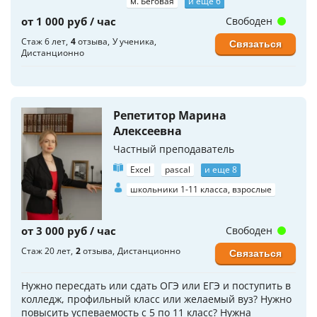
м. Беговая
и еще 6
от 1 000 руб / час
Свободен
Стаж 6 лет
4
отзыва
У ученика
Связаться
Дистанционно
Репетитор Марина
Алексеевна
Частный преподаватель
Excel
pascal
и еще 8
школьники 1-11 класса, взрослые
от 3 000 руб / час
Свободен
Стаж 20 лет
2
отзыва
Дистанционно
Связаться
Нужно пересдать или сдать ОГЭ или ЕГЭ и поступить в
колледж, профильный класс или желаемый вуз? Нужно
повысить успеваемость с 5 по 11 класс? Нужна