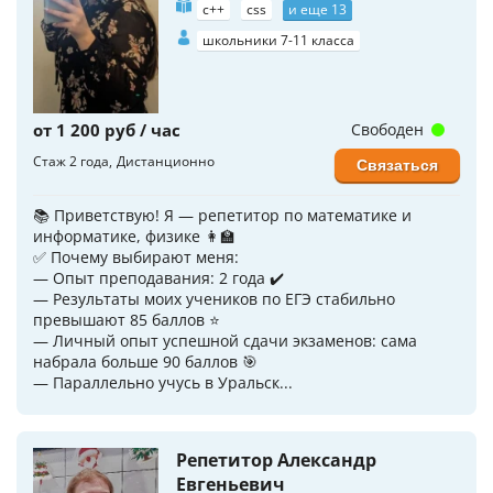
c++
css
и еще 13
школьники 7-11 класса
от 1 200 руб / час
Свободен
Стаж 2 года
Дистанционно
Связаться
📚 Приветствую! Я — репетитор по математике и
информатике, физике 👩‍🏫
✅ Почему выбирают меня:
— Опыт преподавания: 2 года ✔️
— Результаты моих учеников по ЕГЭ стабильно
превышают 85 баллов ⭐️
— Личный опыт успешной сдачи экзаменов: сама
набрала больше 90 баллов 🎯
— Параллельно учусь в Уральск...
Репетитор Александр
Евгеньевич