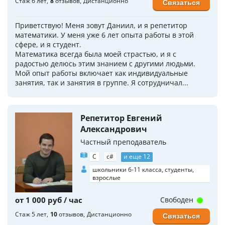
Стаж 6 лет
8
отзывов
Дистанционно
Связаться
Приветствую! Меня зовут Даниил, и я репетитор
математики. У меня уже 6 лет опыта работы в этой
сфере, и я студент.
Математика всегда была моей страстью, и я с
радостью делюсь этим знанием с другими людьми.
Мой опыт работы включает как индивидуальные
занятия, так и занятия в группе. Я сотрудничал...
Репетитор Евгений
Александрович
Частный преподаватель
C
c#
и еще 12
школьники 6-11 класса, студенты,
взрослые
от 1 000 руб / час
Свободен
Стаж 5 лет
10
отзывов
Дистанционно
Связаться