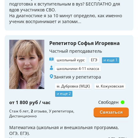
подготовка к вступительным в вуз? БЕСПЛАТНО для
вдов участников СВО.
На диагностике я за 10 минут определю, как именно
ученик воспринимает и запоми...
Репетитор Софья Игоревна
Частный преподаватель
школьный курс
ЕГЭ
и еще 1
школьники 4-11 класса
Занятия у репетитора
м. Дубровка (МЦК)
м. Кожуховская
и еще 2
от 1 800 руб / час
Свободен
Стаж 6 лет
2
отзыва
У репетитора
Связаться
Дистанционно
Математика (школьная и внешкольная программа,
ОГЭ, ЕГЭ).