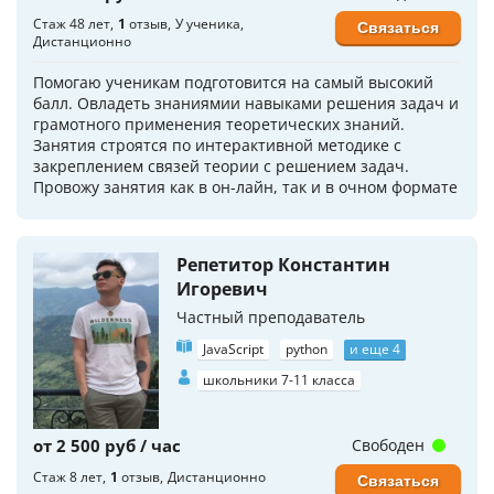
Стаж 48 лет
1
отзыв
У ученика
Связаться
Дистанционно
Помогаю ученикам подготовится на самый высокий
балл. Овладеть знаниямии навыками решения задач и
грамотного применения теоретических знаний.
Занятия строятся по интерактивной методике с
закреплением связей теории с решением задач.
Провожу занятия как в он-лайн, так и в очном формате
Репетитор Константин
Игоревич
Частный преподаватель
JavaScript
python
и еще 4
школьники 7-11 класса
от 2 500 руб / час
Свободен
Стаж 8 лет
1
отзыв
Дистанционно
Связаться