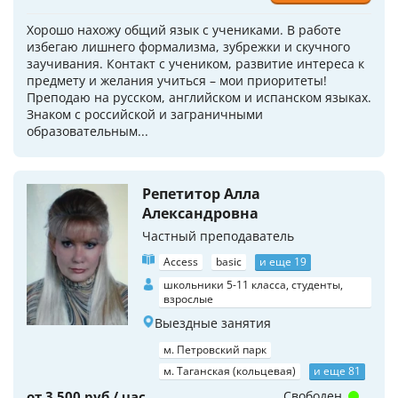
Хорошо нахожу общий язык с учениками. В работе
избегаю лишнего формализма, зубрежки и скучного
заучивания. Контакт с учеником, развитие интереса к
предмету и желания учиться – мои приоритеты!
Преподаю на русском, английском и испанском языках.
Знаком с российской и заграничными
образовательным...
Репетитор Алла
Александровна
Частный преподаватель
Access
basic
и еще 19
школьники 5-11 класса, студенты,
взрослые
Выездные занятия
м. Петровский парк
м. Таганская (кольцевая)
и еще 81
от 3 500 руб / час
Свободен