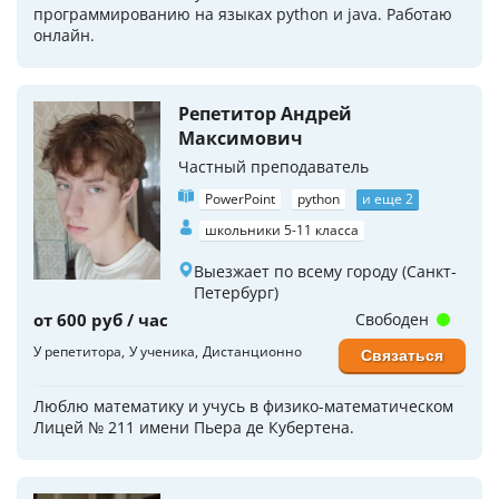
программированию на языках python и java. Работаю
онлайн.
Репетитор Андрей
Максимович
Частный преподаватель
PowerPoint
python
и еще 2
школьники 5-11 класса
Выезжает по всему городу (Санкт-
Петербург)
от 600 руб / час
Свободен
У репетитора
У ученика
Дистанционно
Связаться
Люблю математику и учусь в физико-математическом
Лицей № 211 имени Пьера де Кубертена.