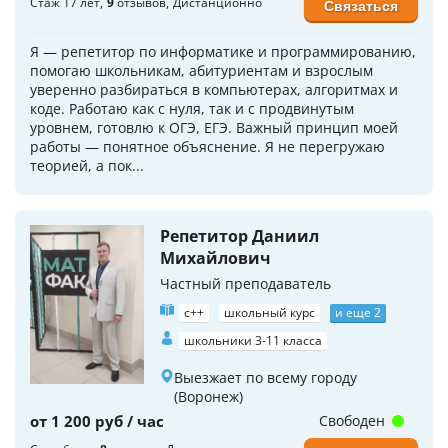
Стаж 17 лет
9
отзывов
Дистанционно
Связаться
Я — репетитор по информатике и программированию,
помогаю школьникам, абитуриентам и взрослым
уверенно разбираться в компьютерах, алгоритмах и
коде. Работаю как с нуля, так и с продвинутым
уровнем, готовлю к ОГЭ, ЕГЭ. Важный принцип моей
работы — понятное объяснение. Я не перегружаю
теорией, а пок...
Репетитор Даниил
Михайлович
Частный преподаватель
c++
школьный курс
и еще 2
школьники 3-11 класса
Выезжает по всему городу
(Воронеж)
от 1 200 руб / час
Свободен