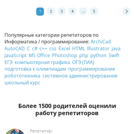
1
2
3
4
...
5
Популярные категории репетиторов по
Информатика / программирование:
ArchiCad
AutoCAD
C
c#
c++
css
Excel
HTML
Illustrator
java
JavaScript
MS Office
Photoshop
php
python
Swift
ЕГЭ
компьютерная графика
ОГЭ (ГИА)
подготовка к олимпиадам
программирование
робототехника
системное администрирование
школьный курс
Более 1500 родителей оценили
работу репетиторов
Репетитор: