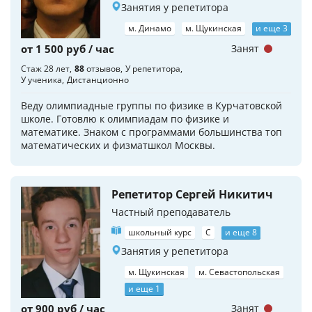
Занятия у репетитора
м. Динамо
м. Щукинская
и еще 3
от 1 500 руб / час
Занят
Стаж 28 лет
88
отзывов
У репетитора
У ученика
Дистанционно
Веду олимпиадные группы по физике в Курчатовской
школе. Готовлю к олимпиадам по физике и
математике. Знаком с программами большинства топ
математических и физматшкол Москвы.
Репетитор Сергей Никитич
Частный преподаватель
школьный курс
C
и еще 8
Занятия у репетитора
м. Щукинская
м. Севастопольская
и еще 1
от 900 руб / час
Занят