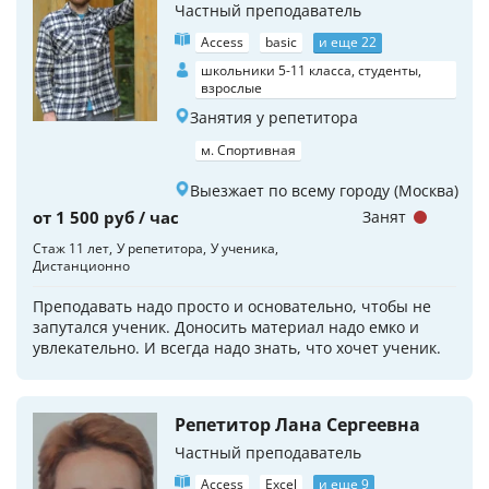
Частный преподаватель
Access
basic
и еще 22
школьники 5-11 класса, студенты,
взрослые
Занятия у репетитора
м. Спортивная
Выезжает по всему городу (Москва)
от 1 500 руб / час
Занят
Стаж 11 лет
У репетитора
У ученика
Дистанционно
Преподавать надо просто и основательно, чтобы не
запутался ученик. Доносить материал надо емко и
увлекательно. И всегда надо знать, что хочет ученик.
Репетитор Лана Сергеевна
Частный преподаватель
Access
Excel
и еще 9