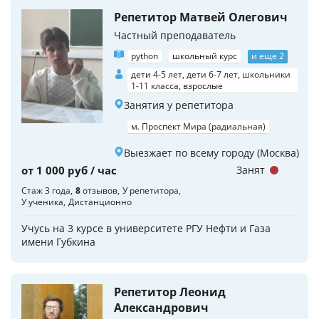
Репетитор Матвей Олегович
Частный преподаватель
python
школьный курс
и еще 2
дети 4-5 лет, дети 6-7 лет, школьники
1-11 класса, взрослые
Занятия у репетитора
м. Проспект Мира (радиальная)
Выезжает по всему городу (Москва)
от 1 000 руб / час
Занят
Стаж 3 года
8
отзывов
У репетитора
У ученика
Дистанционно
Учусь на 3 курсе в университете РГУ Нефти и Газа
имени Губкина
Репетитор Леонид
Александрович