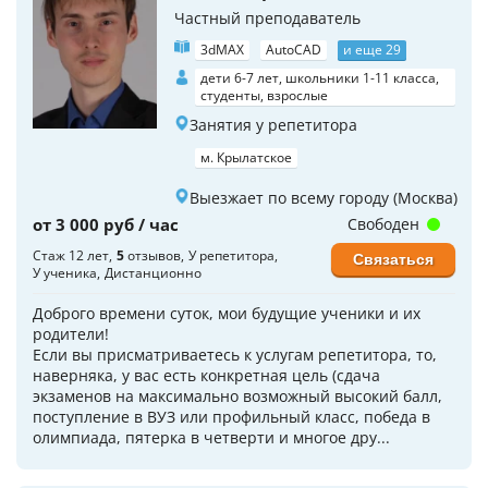
Частный преподаватель
3dMAX
AutoCAD
и еще 29
дети 6-7 лет, школьники 1-11 класса,
студенты, взрослые
Занятия у репетитора
м. Крылатское
Выезжает по всему городу (Москва)
от 3 000 руб / час
Свободен
Стаж 12 лет
5
отзывов
У репетитора
Связаться
У ученика
Дистанционно
Доброго времени суток, мои будущие ученики и их
родители!
Если вы присматриваетесь к услугам репетитора, то,
наверняка, у вас есть конкретная цель (сдача
экзаменов на максимально возможный высокий балл,
поступление в ВУЗ или профильный класс, победа в
олимпиада, пятерка в четверти и многое дру...