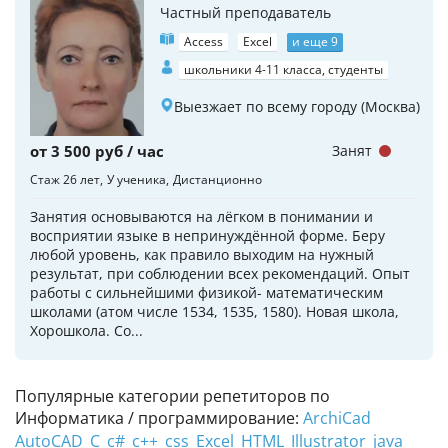
Частный преподаватель
Access
Excel
и еще 9
школьники 4-11 класса, студенты
Выезжает по всему городу (Москва)
от 3 500 руб / час
Занят
Стаж 26 лет
У ученика
Дистанционно
Занятия основываются на лёгком в понимании и
восприятии языке в непринуждённой форме. Беру
любой уровень, как правило выходим на нужный
результат, при соблюдении всех рекомендаций. Опыт
работы с сильнейшими физикой- математическим
школами (атом числе 1534, 1535, 1580). Новая школа,
Хорошкола. Со...
Популярные категории репетиторов по
Информатика / программирование:
ArchiCad
AutoCAD
C
c#
c++
css
Excel
HTML
Illustrator
java