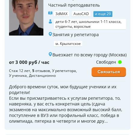
Частный преподаватель
3dMAX
AutoCAD
и еще 29
дети 6-7 лет, школьники 1-11 класса,
студенты, взрослые
Занятия у репетитора
м. Крылатское
Выезжает по всему городу (Москва)
от 3 000 руб / час
Свободен
Стаж 12 лет
5
отзывов
У репетитора
Связаться
У ученика
Дистанционно
Доброго времени суток, мои будущие ученики и их
родители!
Если вы присматриваетесь к услугам репетитора, то,
наверняка, у вас есть конкретная цель (сдача
экзаменов на максимально возможный высокий балл,
поступление в ВУЗ или профильный класс, победа в
олимпиада, пятерка в четверти и многое дру...