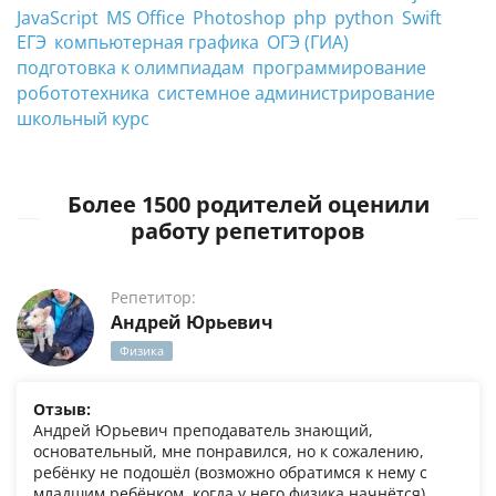
JavaScript
MS Office
Photoshop
php
python
Swift
ЕГЭ
компьютерная графика
ОГЭ (ГИА)
подготовка к олимпиадам
программирование
робототехника
системное администрирование
школьный курс
Более 1500 родителей оценили
работу репетиторов
Репетитор:
Андрей Юрьевич
Физика
Отзыв:
Андрей Юрьевич преподаватель знающий,
основательный, мне понравился, но к сожалению,
ребёнку не подошёл (возможно обратимся к нему с
младшим ребёнком, когда у него физика начнётся)