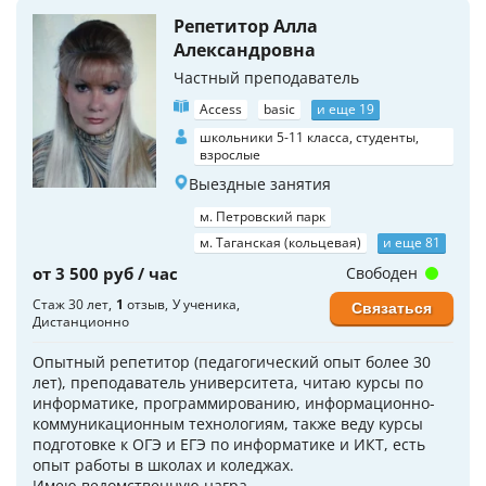
Репетитор Алла
Александровна
Частный преподаватель
Access
basic
и еще 19
школьники 5-11 класса, студенты,
взрослые
Выездные занятия
м. Петровский парк
м. Таганская (кольцевая)
и еще 81
от 3 500 руб / час
Свободен
Стаж 30 лет
1
отзыв
У ученика
Связаться
Дистанционно
Опытный репетитор (педагогический опыт более 30
лет), преподаватель университета, читаю курсы по
информатике, программированию, информационно-
коммуникационным технологиям, также веду курсы
подготовке к ОГЭ и ЕГЭ по информатике и ИКТ, есть
опыт работы в школах и коледжах.
Имею ведомственную награ...