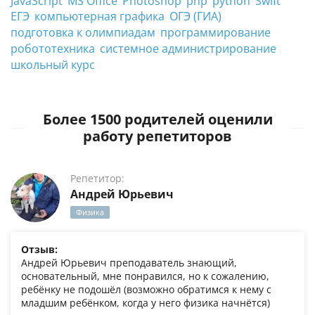
JavaScript
MS Office
Photoshop
php
python
Swift
ЕГЭ
компьютерная графика
ОГЭ (ГИА)
подготовка к олимпиадам
программирование
робототехника
системное администрирование
школьный курс
Более 1500 родителей оценили
работу репетиторов
Репетитор:
Андрей Юрьевич
Физика
Отзыв:
Андрей Юрьевич преподаватель знающий,
основательный, мне понравился, но к сожалению,
ребёнку не подошёл (возможно обратимся к нему с
младшим ребёнком, когда у него физика начнётся)