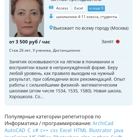
Access
Excel
и еще 9
школьники 4-11 класса, студенты
Выезжает по всему городу (Москва)
от 3 500 руб / час
Занят
Стаж 26 лет
У ученика
Дистанционно
Занятия основываются на лёгком в понимании и
восприятии языке в непринуждённой форме. Беру
любой уровень, как правило выходим на нужный
результат, при соблюдении всех рекомендаций. Опыт
работы с сильнейшими физикой- математическим
школами (атом числе 1534, 1535, 1580). Новая школа,
Хорошкола. Со...
Популярные категории репетиторов по
Информатика / программирование:
ArchiCad
AutoCAD
C
c#
c++
css
Excel
HTML
Illustrator
java