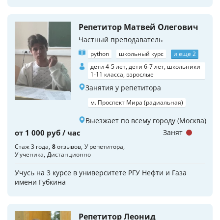
Репетитор Матвей Олегович
Частный преподаватель
python
школьный курс
и еще 2
дети 4-5 лет, дети 6-7 лет, школьники
1-11 класса, взрослые
Занятия у репетитора
м. Проспект Мира (радиальная)
Выезжает по всему городу (Москва)
от 1 000 руб / час
Занят
Стаж 3 года
8
отзывов
У репетитора
У ученика
Дистанционно
Учусь на 3 курсе в университете РГУ Нефти и Газа
имени Губкина
Репетитор Леонид