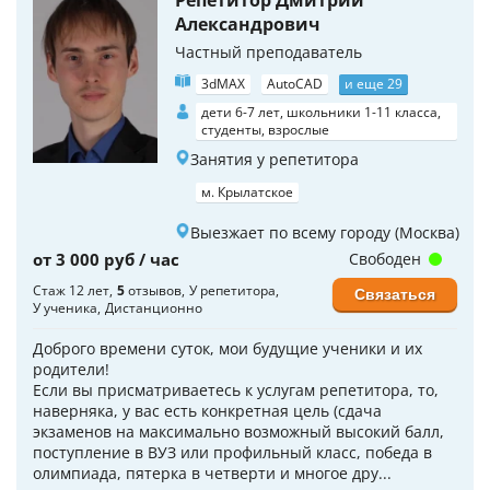
Репетитор Дмитрий
Александрович
Частный преподаватель
3dMAX
AutoCAD
и еще 29
дети 6-7 лет, школьники 1-11 класса,
студенты, взрослые
Занятия у репетитора
м. Крылатское
Выезжает по всему городу (Москва)
от 3 000 руб / час
Свободен
Стаж 12 лет
5
отзывов
У репетитора
Связаться
У ученика
Дистанционно
Доброго времени суток, мои будущие ученики и их
родители!
Если вы присматриваетесь к услугам репетитора, то,
наверняка, у вас есть конкретная цель (сдача
экзаменов на максимально возможный высокий балл,
поступление в ВУЗ или профильный класс, победа в
олимпиада, пятерка в четверти и многое дру...