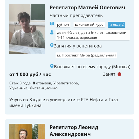
Репетитор Матвей Олегович
Частный преподаватель
python
школьный курс
и еще 2
дети 4-5 лет, дети 6-7 лет, школьники
1-11 класса, взрослые
Занятия у репетитора
м. Проспект Мира (радиальная)
Выезжает по всему городу (Москва)
от 1 000 руб / час
Занят
Стаж 3 года
8
отзывов
У репетитора
У ученика
Дистанционно
Учусь на 3 курсе в университете РГУ Нефти и Газа
имени Губкина
Репетитор Леонид
Александрович