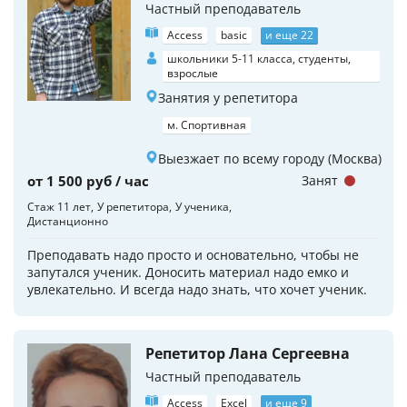
Частный преподаватель
Access
basic
и еще 22
школьники 5-11 класса, студенты,
взрослые
Занятия у репетитора
м. Спортивная
Выезжает по всему городу (Москва)
от 1 500 руб / час
Занят
Стаж 11 лет
У репетитора
У ученика
Дистанционно
Преподавать надо просто и основательно, чтобы не
запутался ученик. Доносить материал надо емко и
увлекательно. И всегда надо знать, что хочет ученик.
Репетитор Лана Сергеевна
Частный преподаватель
Access
Excel
и еще 9