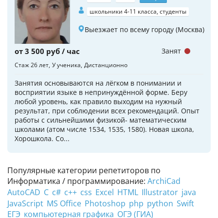
школьники 4-11 класса, студенты
Выезжает по всему городу (Москва)
от 3 500 руб / час
Занят
Стаж 26 лет
У ученика
Дистанционно
Занятия основываются на лёгком в понимании и
восприятии языке в непринуждённой форме. Беру
любой уровень, как правило выходим на нужный
результат, при соблюдении всех рекомендаций. Опыт
работы с сильнейшими физикой- математическим
школами (атом числе 1534, 1535, 1580). Новая школа,
Хорошкола. Со...
Популярные категории репетиторов по
Информатика / программирование:
ArchiCad
AutoCAD
C
c#
c++
css
Excel
HTML
Illustrator
java
JavaScript
MS Office
Photoshop
php
python
Swift
ЕГЭ
компьютерная графика
ОГЭ (ГИА)