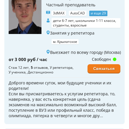
Частный преподаватель
3dMAX
AutoCAD
и еще 29
дети 6-7 лет, школьники 1-11 класса,
студенты, взрослые
Занятия у репетитора
м. Крылатское
Выезжает по всему городу (Москва)
от 3 000 руб / час
Свободен
Стаж 12 лет
5
отзывов
У репетитора
Связаться
У ученика
Дистанционно
Доброго времени суток, мои будущие ученики и их
родители!
Если вы присматриваетесь к услугам репетитора, то,
наверняка, у вас есть конкретная цель (сдача
экзаменов на максимально возможный высокий балл,
поступление в ВУЗ или профильный класс, победа в
олимпиада, пятерка в четверти и многое дру...