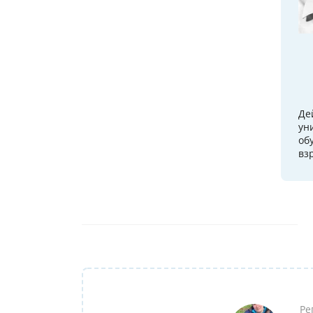
Де
ун
об
вз
Ре