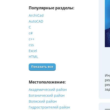
Популярные разделы:
ArchiCad
AutoCAD
C
c#
c++
css
Excel
HTML
Показать все
Ин
ре
Местоположение:
ре
за
Академический район
Ботанический район
Волжский район
Гидростроителей район