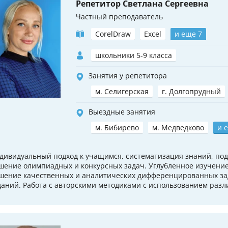
Репетитор Светлана Сергеевна
Частный преподаватель
CorelDraw
Excel
и еще 7
школьники 5-9 класса
Занятия у репетитора
м. Селигерская
г. Долгопрудный
Выездные занятия
м. Бибирево
м. Медведково
и 
дивидуальный подход к учащимся, систематизация знаний, подг
шение олимпиадных и конкурсных задач. Углубленное изучение
шение качественных и аналитических дифференцированных за
даний. Работа с авторскими методиками с использованием разли