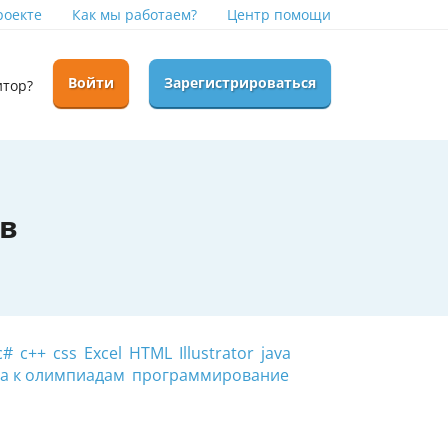
роекте
Как мы работаем?
Центр помощи
Войти
Зарегистрироваться
итор?
в
c#
c++
css
Excel
HTML
Illustrator
java
а к олимпиадам
программирование