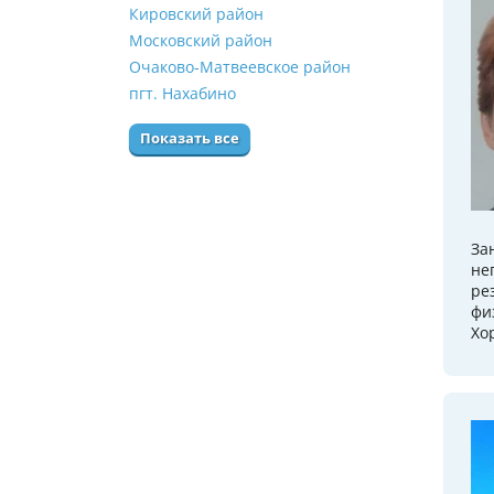
Кировский район
Московский район
Очаково-Матвеевское район
пгт. Нахабино
Показать все
За
не
ре
фи
Хо