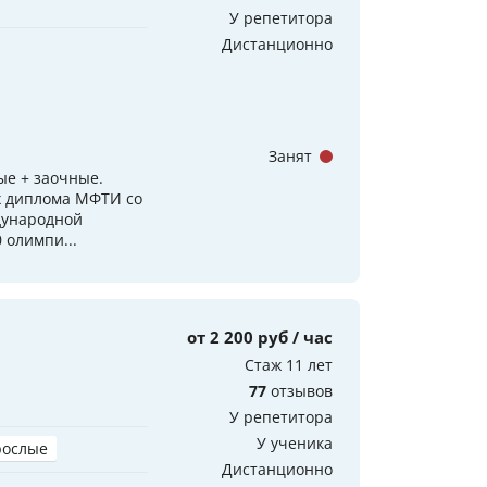
У репетитора
Дистанционно
Занят
ые + заочные.
ых диплома МФТИ со
дународной
 олимпи...
от 2 200 руб / час
Стаж 11 лет
77
отзывов
У репетитора
У ученика
рослые
Дистанционно