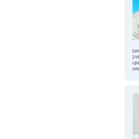
[s
[/
ср
ол