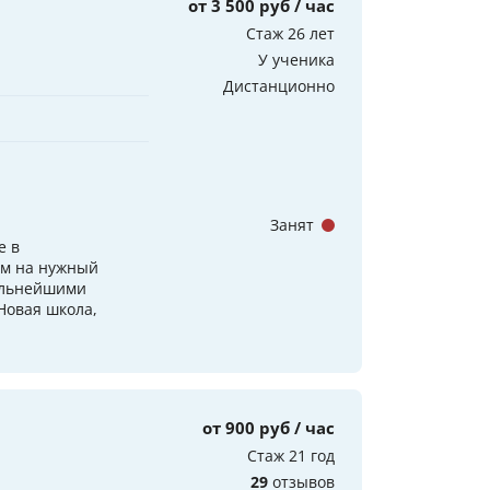
от 3 500 руб / час
Стаж 26 лет
У ученика
Дистанционно
Занят
е в
им на нужный
сильнейшими
Новая школа,
от 900 руб / час
Стаж 21 год
29
отзывов