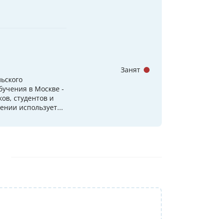
Занят
ьского
бучения в Москве -
ов, студентов и
ении использует...
Репетитор: