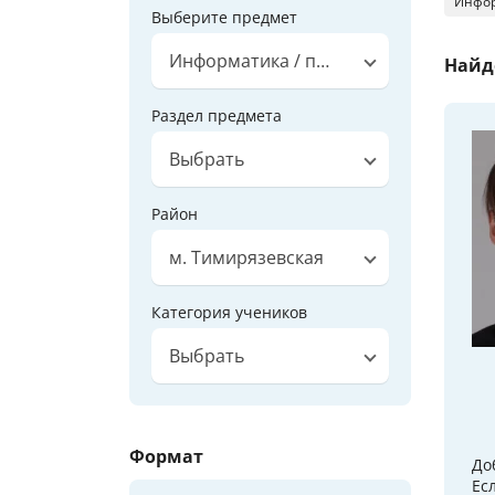
Инфор
Выберите предмет
Информатика / программирование
Найд
Раздел предмета
Выбрать
Район
м. Тимирязевская
Категория учеников
Выбрать
Формат
До
Ес