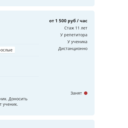
от 1 500 руб / час
Стаж 11 лет
У репетитора
У ученика
Дистанционно
рослые
Занят
ник. Доносить
т ученик.