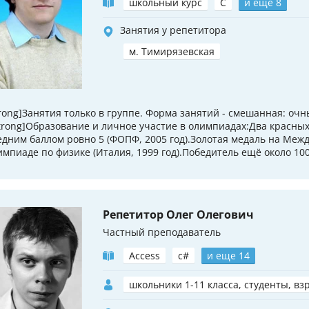
школьный курс
C
и еще 8
Занятия у репетитора
м. Тимирязевская
trong]Занятия только в группе. Форма занятий - смешанная: очн
strong]Образование и личное участие в олимпиадах:Два красн
едним баллом ровно 5 (ФОПФ, 2005 год).Золотая медаль на Меж
импиаде по физике (Италия, 1999 год).Победитель ещё около 100
Репетитор Олег Олегович
Частный преподаватель
Access
c#
и еще 14
школьники 1-11 класса, студенты, вз