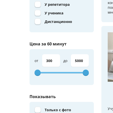
ко
У репетитора
по
мно
У ученика
Дистанционно
Цена за 60 минут
от
до
Показывать
Уч
Только с фото