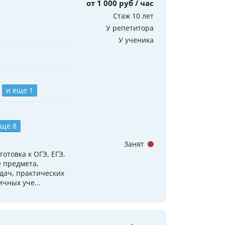
от 1 000 руб / час
Стаж 10 лет
У репетитора
У ученика
и еще 1
еще 8
Занят
отовка к ОГЭ, ЕГЭ,
 предмета,
дач, практических
чных уче...