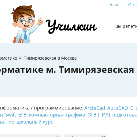
Блог
О п
Вы репет
рматике м. Тимирязевская в Москве
рматике м. Тимирязевская 
Информатика / программирование:
ArchiCad
AutoCAD
C
on
Swift
ЕГЭ
компьютерная графика
ОГЭ (ГИА)
подготовк
ование
школьный курс