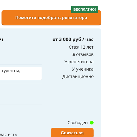
БЕСПЛАТНО!
Помогите подобрать репетитора
ич
от 3 000 руб / час
Стаж 12 лет
5
отзывов
У репетитора
У ученика
 студенты,
Дистанционно
Свободен
Связаться
вас есть