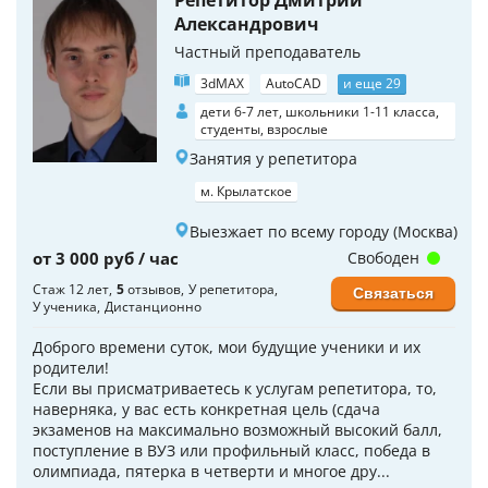
Репетитор Дмитрий
Александрович
Частный преподаватель
3dMAX
AutoCAD
и еще 29
дети 6-7 лет, школьники 1-11 класса,
студенты, взрослые
Занятия у репетитора
м. Крылатское
Выезжает по всему городу (Москва)
от 3 000 руб / час
Свободен
Стаж 12 лет
5
отзывов
У репетитора
Связаться
У ученика
Дистанционно
Доброго времени суток, мои будущие ученики и их
родители!
Если вы присматриваетесь к услугам репетитора, то,
наверняка, у вас есть конкретная цель (сдача
экзаменов на максимально возможный высокий балл,
поступление в ВУЗ или профильный класс, победа в
олимпиада, пятерка в четверти и многое дру...