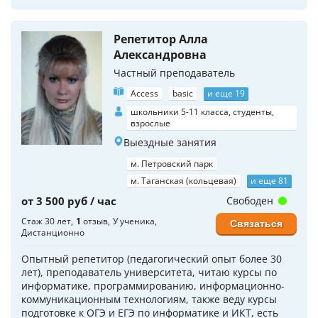
Репетитор Алла
Александровна
Частный преподаватель
Access
basic
и еще 19
школьники 5-11 класса, студенты,
взрослые
Выездные занятия
м. Петровский парк
м. Таганская (кольцевая)
и еще 81
от 3 500 руб / час
Свободен
Стаж 30 лет
1
отзыв
У ученика
Связаться
Дистанционно
Опытный репетитор (педагогический опыт более 30
лет), преподаватель университета, читаю курсы по
информатике, программированию, информационно-
коммуникационным технологиям, также веду курсы
подготовке к ОГЭ и ЕГЭ по информатике и ИКТ, есть