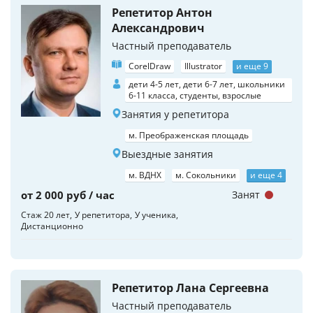
Репетитор Антон
Александрович
Частный преподаватель
CorelDraw
Illustrator
и еще 9
дети 4-5 лет, дети 6-7 лет, школьники
6-11 класса, студенты, взрослые
Занятия у репетитора
м. Преображенская площадь
Выездные занятия
м. ВДНХ
м. Сокольники
и еще 4
от 2 000 руб / час
Занят
Стаж 20 лет
У репетитора
У ученика
Дистанционно
Репетитор Лана Сергеевна
Частный преподаватель