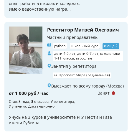
опыт работы в школах и коледжах.
Имею ведомственную награ...
Репетитор Матвей Олегович
Частный преподаватель
python
школьный курс
и еще 2
дети 4-5 лет, дети 6-7 лет, школьники
1-11 класса, взрослые
Занятия у репетитора
м. Проспект Мира (радиальная)
Выезжает по всему городу (Москва)
от 1 000 руб / час
Занят
Стаж 3 года
8
отзывов
У репетитора
У ученика
Дистанционно
Учусь на 3 курсе в университете РГУ Нефти и Газа
имени Губкина