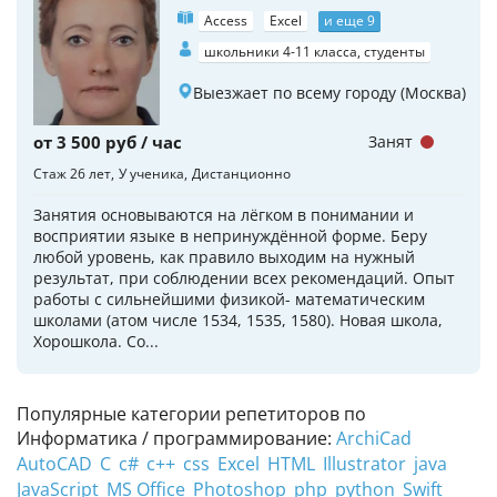
Access
Excel
и еще 9
школьники 4-11 класса, студенты
Выезжает по всему городу (Москва)
от 3 500 руб / час
Занят
Стаж 26 лет
У ученика
Дистанционно
Занятия основываются на лёгком в понимании и
восприятии языке в непринуждённой форме. Беру
любой уровень, как правило выходим на нужный
результат, при соблюдении всех рекомендаций. Опыт
работы с сильнейшими физикой- математическим
школами (атом числе 1534, 1535, 1580). Новая школа,
Хорошкола. Со...
Популярные категории репетиторов по
Информатика / программирование:
ArchiCad
AutoCAD
C
c#
c++
css
Excel
HTML
Illustrator
java
JavaScript
MS Office
Photoshop
php
python
Swift