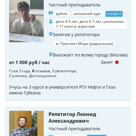
Частный преподаватель
python
школьный курс
и еще 2
дети 4-5 лет, дети 6-7 лет, школьники
1-11 класса, взрослые
Занятия у репетитора
м. Проспект Мира (радиальная)
Выезжает по всему городу (Москва)
от 1 000 руб / час
Занят
Стаж 3 года
8
отзывов
У репетитора
У ученика
Дистанционно
Учусь на 3 курсе в университете РГУ Нефти и Газа
имени Губкина
Репетитор Леонид
Александрович
Частный преподаватель