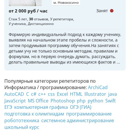
м. Новокосино
от 2 000 руб / час
Занят
Стаж 5 лет
30
отзывов
У репетитора
У ученика
Дистанционно
Формирую индивидуальный подход к каждому ученику,
выявляя на начальном этапе пробелы и сложности, а
затем продумывая программу обучения.На занятиях с
детьми учу не только основным методам, правилам и
формулам, но в первую очередь думать, рассуждать,
делать правильные выводы из имеющихся фактов и ...
Популярные категории репетиторов по
Информатика / программирование:
ArchiCad
AutoCAD
C
c#
c++
css
Excel
HTML
Illustrator
java
JavaScript
MS Office
Photoshop
php
python
Swift
ЕГЭ
компьютерная графика
ОГЭ (ГИА)
подготовка к олимпиадам
программирование
робототехника
системное администрирование
школьный курс