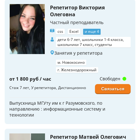
Репетитор Виктория
Олеговна
Частный преподаватель
css
Excel
и еще 4
дети 6-7 лет, школьники 1-4 класса,
школьники 7 класс, студенты
Занятия у репетитора
м. Новокосино
г. Железнодорожный
от 1 800 руб / час
Свободен
Стаж 7 лет
У репетитора
Дистанционно
Связаться
Выпускница МГУту им к г Разумовского, по
направлению : информационные систему и
технологии
Репетитор Матвей Олегович