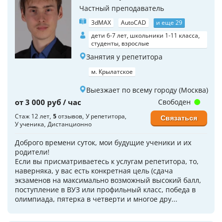
Частный преподаватель
3dMAX
AutoCAD
и еще 29
дети 6-7 лет, школьники 1-11 класса,
студенты, взрослые
Занятия у репетитора
м. Крылатское
Выезжает по всему городу (Москва)
от 3 000 руб / час
Свободен
Стаж 12 лет
5
отзывов
У репетитора
Связаться
У ученика
Дистанционно
Доброго времени суток, мои будущие ученики и их
родители!
Если вы присматриваетесь к услугам репетитора, то,
наверняка, у вас есть конкретная цель (сдача
экзаменов на максимально возможный высокий балл,
поступление в ВУЗ или профильный класс, победа в
олимпиада, пятерка в четверти и многое дру...