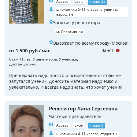
Access
basic
и еще 22
школьники 5-11 класса, студенты,
взрослые
Занятия у репетитора
м. Спортивная
Выезжает по всему городу (Москва)
от 1 500 руб / час
Занят
Стаж 11 лет
У репетитора
У ученика
Дистанционно
Преподавать надо просто и основательно, чтобы не
запутался ученик. Доносить материал надо емко и
увлекательно. И всегда надо знать, что хочет ученик.
Репетитор Лана Сергеевна
Частный преподаватель
Access
Excel
и еще 9
школьники 4-11 класса, студенты