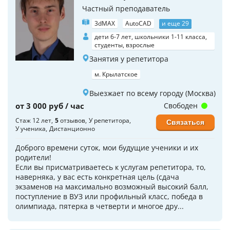
Частный преподаватель
3dMAX
AutoCAD
и еще 29
дети 6-7 лет, школьники 1-11 класса,
студенты, взрослые
Занятия у репетитора
м. Крылатское
Выезжает по всему городу (Москва)
от 3 000 руб / час
Свободен
Стаж 12 лет
5
отзывов
У репетитора
Связаться
У ученика
Дистанционно
Доброго времени суток, мои будущие ученики и их
родители!
Если вы присматриваетесь к услугам репетитора, то,
наверняка, у вас есть конкретная цель (сдача
экзаменов на максимально возможный высокий балл,
поступление в ВУЗ или профильный класс, победа в
олимпиада, пятерка в четверти и многое дру...