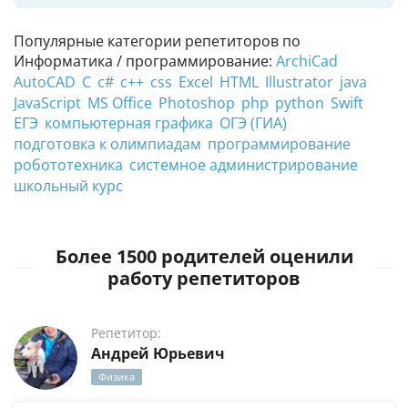
Популярные категории репетиторов по
Информатика / программирование:
ArchiCad
AutoCAD
C
c#
c++
css
Excel
HTML
Illustrator
java
JavaScript
MS Office
Photoshop
php
python
Swift
ЕГЭ
компьютерная графика
ОГЭ (ГИА)
подготовка к олимпиадам
программирование
робототехника
системное администрирование
школьный курс
Более 1500 родителей оценили
работу репетиторов
Репетитор:
Андрей Юрьевич
Физика