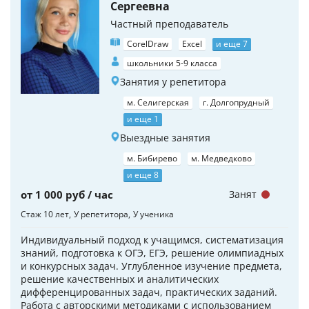
Сергеевна
Частный преподаватель
CorelDraw
Excel
и еще 7
школьники 5-9 класса
Занятия у репетитора
м. Селигерская
г. Долгопрудный
и еще 1
Выездные занятия
м. Бибирево
м. Медведково
и еще 8
от 1 000 руб / час
Занят
Стаж 10 лет
У репетитора
У ученика
Индивидуальный подход к учащимся, систематизация
знаний, подготовка к ОГЭ, ЕГЭ, решение олимпиадных
и конкурсных задач. Углубленное изучение предмета,
решение качественных и аналитических
дифференцированных задач, практических заданий.
Работа с авторскими методиками с использованием