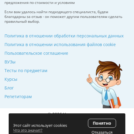
предложения по стоимости и условиям
Если вам удалось найти подходящего специалиста, будем
благодарны за отзыв - он поможет другим пользователям сделать
правильный выбор.
Политика в отношении обработки персональных данных
Политика в отношении использования файлов cookie
Пользовательское соглашение
ВУЗы
Тесты по предметам
Курсы
Блог
Репетиторам
© 2026 Училкин.ru
Понятно
Рейтинг 5.0
(120 отзывов)
Этот сайт использует cookies
Что это значит?
Отказаться