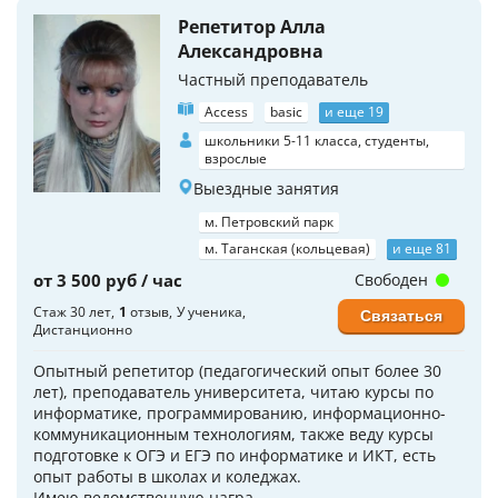
Репетитор Алла
Александровна
Частный преподаватель
Access
basic
и еще 19
школьники 5-11 класса, студенты,
взрослые
Выездные занятия
м. Петровский парк
м. Таганская (кольцевая)
и еще 81
от 3 500 руб / час
Свободен
Стаж 30 лет
1
отзыв
У ученика
Связаться
Дистанционно
Опытный репетитор (педагогический опыт более 30
лет), преподаватель университета, читаю курсы по
информатике, программированию, информационно-
коммуникационным технологиям, также веду курсы
подготовке к ОГЭ и ЕГЭ по информатике и ИКТ, есть
опыт работы в школах и коледжах.
Имею ведомственную награ...