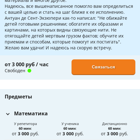
материалы и многое другое.
Надеюсь, все вышенаписанное помогло вам определиться
с вашей целью и стать на шаг ближе к ее исполнению.
Антуан де Сент-Экзюпери как-то написал: "Не обижайте
детей готовыми решениями; обогатите их образами и
картинами, на которых видны связующие нити. Не
отягощайте детей мертвым грузом фактов; обучите их
приемам и способам, которые помогут их постигать".
Желаю вам удачи! И надеюсь на скорую встречу.
от 3 000 руб / час
Связаться
Свободен
Предметы
Математика
У репетитора
У ученика
Дистанционно
60 мин
:
60 мин
:
60 мин
:
от
3 000
руб.
от
3 000
руб.
от
3 000
руб.