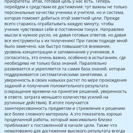
приоритеты. Итак, готовая цель у нас есть. Теперь
перейдем к средствам ее достижения: тут важны не только
персональные качества ученика и учителя, но и система,
которая поможет добиться этой заветной цели. Прежде
всего стараюсь отрабатывать каждую минуту, чтобы
ученик чувствовал себя в постоянном тонусе. Направляю
мысли в нужное русло, не давая готовых ответов, но давая
все инструменты к их получению! При таком подходе мной
было замечено, как быстро повышается внимание,
уровень концентрации и запоминания у учеников. А
согласитесь, это очень важно, особенно в испытаниях, где
необходима не только база знаний. Параллельно
развивается и укрепляется та самая база знаний, которая
поддерживается систематическими занятиями, а
уверенность в своих навыках растет по мере прохождения
заданий и получения положительного результата
(сокращение времени на принятие решений, уверенность
в ответе, затрата меньшего количества усилий на
рутинные действия). В итоге получается
заинтересованность предметом и стремление к решению
все более сложного материала. А это показатель хорошо
проделанной работы, который максимально близко
приближает к поставленной в начале цели. Также что
немаловажно для достижения высокого результата всегда