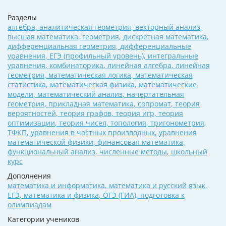
Разделы
алгебра
,
аналитическая геометрия
,
векторный анализ
,
высшая математика
,
геометрия
,
дискретная математика
,
дифференциальная геометрия
,
дифференциальные
уравнения
,
ЕГЭ (профильный уровень)
,
интегральные
уравнения
,
комбинаторика
,
линейная алгебра
,
линейная
геометрия
,
математическая логика
,
математическая
статистика
,
математическая физика
,
математические
модели
,
математический анализ
,
начертательная
геометрия
,
прикладная математика
,
сопромат
,
теория
вероятностей
,
теория графов
,
теория игр
,
теория
оптимизации
,
теория чисел
,
топология
,
тригонометрия
,
ТФКП
,
уравнения в частных производных
,
уравнения
математической физики
,
финансовая математика
,
функциональный анализ
,
численные методы
,
школьный
курс
Дополнения
математика и информатика
,
математика и русский язык
,
ЕГЭ
,
математика и физика
,
ОГЭ (ГИА)
,
подготовка к
олимпиадам
Категории учеников