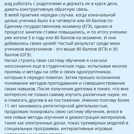
рад работать с родителями и держать их в курсе дела,
давать конструктивную обратную связь.
В моей практике нередки случаи, когда изначальной
целью ученика было 4 в четверти или 60 баллов по
Единому государственному экзамену (ЕГЭ), однако в
процессе занятии ставки повышались, и по итогу ученики
уже хотели 5 в году или 80 баллов на экзамене. И они
добивались своих целей! Частый результат среди моих
учеников выпускников - это выше 80 баллов (ЕГЭ) и 30
баллов (ОГЭ).
Начал строить свою систему обучения я сначала
неосознанно еще в студенческие годы, испытывая многие
приемы и методы на себе и своих одногруппниках,
которым я нередко помогал. Затем пришло осознанное
понимание методов преподавания и совершенствование
своих навыков. После получения диплома я понял, что мне
интересно не только самому изучать различные науки, но
и помогать другим в их постижении. Именно поэтому более
11 лет занимаюсь репетиторской деятельностью,
продолжаю полировать свою систему обучения, внося в
нее новые методы изучения и демонстрации материалов,
такие как электронные доски, показ трехмерных моделей в
специальных программах, интерактивные игровые