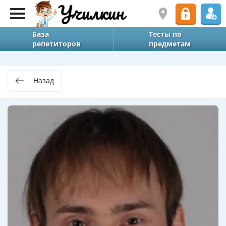
База
Тесты по
репетиторов
предметам
Назад