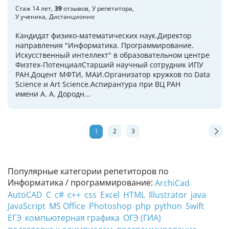
Стаж 14 лет
39
отзывов
У репетитора
У ученика
Дистанционно
Кандидат физико-математических наук.Директор
направления "Информатика. Программирование.
Искусственный интеллект" в образовательном центре
Физтех-ПотенциалСтарший научный сотрудник ИПУ
РАН.Доцент МФТИ, МАИ.Организатор кружков по Data
Science и Art Science.Аспирантура при ВЦ РАН
имени А. А. Дородн...
1
2
3
Популярные категории репетиторов по
Информатика / программирование:
ArchiCad
AutoCAD
C
c#
c++
css
Excel
HTML
Illustrator
java
JavaScript
MS Office
Photoshop
php
python
Swift
ЕГЭ
компьютерная графика
ОГЭ (ГИА)