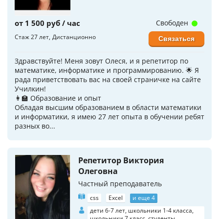
от 1 500 руб / час
Свободен
Стаж 27 лет
Дистанционно
Связаться
Здравствуйте! Меня зовут Олеся, и я репетитор по
математике, информатике и программированию. 🌟 Я
рада приветствовать вас на своей страничке на сайте
Училкин!
👩‍🏫 Образование и опыт
Обладая высшим образованием в области математики
и информатики, я имею 27 лет опыта в обучении ребят
разных во...
Репетитор Виктория
Олеговна
Частный преподаватель
css
Excel
и еще 4
дети 6-7 лет, школьники 1-4 класса,
школьники 7 класс, студенты