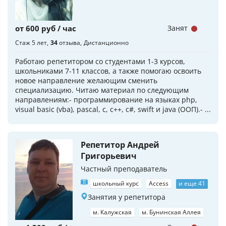
от 600 руб / час
Занят
Стаж 5 лет
34
отзыва
Дистанционно
Работаю репетитором со студентами 1-3 курсов,
школьниками 7-11 классов, а также помогаю освоить
новое направление желающим сменить
специализацию. Читаю материал по следующим
направлениям:- программирование на языках php,
visual basic (vba), pascal, c, с++, с#, swift и java (ООП).- ...
Репетитор Андрей
Григорьевич
Частный преподаватель
школьный курс
Access
и еще 41
Занятия у репетитора
м. Калужская
м. Бунинская Аллея