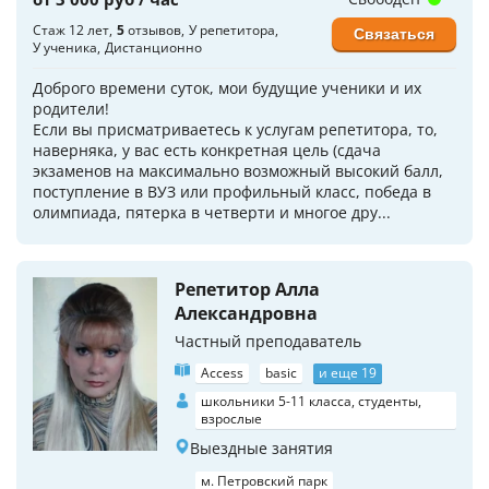
Стаж 12 лет
5
отзывов
У репетитора
Связаться
У ученика
Дистанционно
Доброго времени суток, мои будущие ученики и их
родители!
Если вы присматриваетесь к услугам репетитора, то,
наверняка, у вас есть конкретная цель (сдача
экзаменов на максимально возможный высокий балл,
поступление в ВУЗ или профильный класс, победа в
олимпиада, пятерка в четверти и многое дру...
Репетитор Алла
Александровна
Частный преподаватель
Access
basic
и еще 19
школьники 5-11 класса, студенты,
взрослые
Выездные занятия
м. Петровский парк