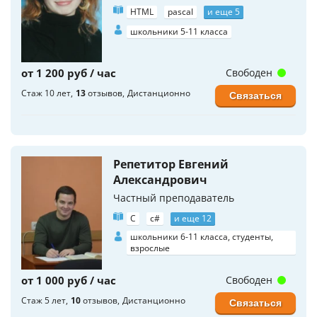
HTML
pascal
и еще 5
школьники 5-11 класса
от 1 200 руб / час
Свободен
Стаж 10 лет
13
отзывов
Дистанционно
Связаться
Репетитор Евгений
Александрович
Частный преподаватель
C
c#
и еще 12
школьники 6-11 класса, студенты,
взрослые
от 1 000 руб / час
Свободен
Стаж 5 лет
10
отзывов
Дистанционно
Связаться