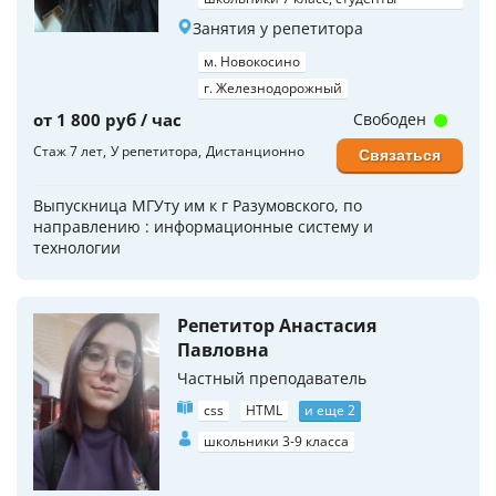
Занятия у репетитора
м. Новокосино
г. Железнодорожный
от 1 800 руб / час
Свободен
Стаж 7 лет
У репетитора
Дистанционно
Связаться
Выпускница МГУту им к г Разумовского, по
направлению : информационные систему и
технологии
Репетитор Анастасия
Павловна
Частный преподаватель
css
HTML
и еще 2
школьники 3-9 класса