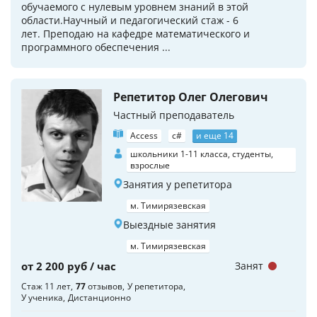
обучаемого с нулевым уровнем знаний в этой
области.Научный и педагогический стаж - 6
лет. Преподаю на кафедре математического и
программного обеспечения ...
Репетитор Олег Олегович
Частный преподаватель
Access
c#
и еще 14
школьники 1-11 класса, студенты,
взрослые
Занятия у репетитора
м. Тимирязевская
Выездные занятия
м. Тимирязевская
от 2 200 руб / час
Занят
Стаж 11 лет
77
отзывов
У репетитора
У ученика
Дистанционно