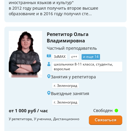
иностранных языков и культур"
в 2012 году решил получить второе высшее
образование и в 2016 году получил сте...
Репетитор Ольга
Владимировна
Частный преподаватель
3dMAX
c++
и еще 14
школьники 8-11 класса, студенты,
взрослые
Занятия у репетитора
г. Зеленоград
Выездные занятия
г. Зеленоград
от 1 000 руб / час
Свободен
У репетитора
У ученика
Дистанционно
Связаться