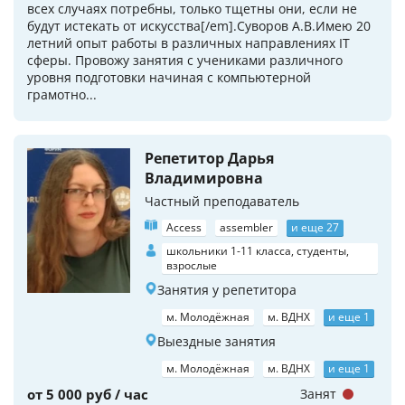
всех случаях потребны, только тщетны они, если не
будут истекать от искусства[/em].Суворов А.В.Имею 20
летний опыт работы в различных направлениях IT
сферы. Провожу занятия с учениками различного
уровня подготовки начиная с компьютерной
грамотно...
Репетитор Дарья
Владимировна
Частный преподаватель
Access
assembler
и еще 27
школьники 1-11 класса, студенты,
взрослые
Занятия у репетитора
м. Молодёжная
м. ВДНХ
и еще 1
Выездные занятия
м. Молодёжная
м. ВДНХ
и еще 1
от 5 000 руб / час
Занят