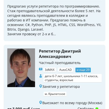
Предлагаю услуги репетитора по программированию.
Стаж преподавательской деятельности более 5 лет. На
сегодня являюсь преподавателем в колледже и
работаю в ИТ компании. Предлагаю помочь в
освоении: C#, Python, PHP, JS, HTML, CSS, WordPress, YII,
Bitrix, Django, Laravel.
Занятия провожу от 2-х и б...
Репетитор Дмитрий
Александрович
Частный преподаватель
3dMAX
AutoCAD
и еще 29
дети 6-7 лет, школьники 1-11 класса,
студенты, взрослые
Занятия у репетитора
м. Крылатское
Выезжает по всему городу (Москва)
от 3 000 руб / час
Свободен