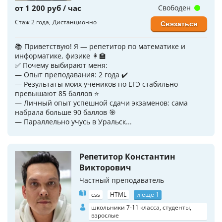
от 1 200 руб / час
Свободен
Стаж 2 года
Дистанционно
Связаться
📚 Приветствую! Я — репетитор по математике и
информатике, физике 👩‍🏫
✅ Почему выбирают меня:
— Опыт преподавания: 2 года ✔️
— Результаты моих учеников по ЕГЭ стабильно
превышают 85 баллов ⭐️
— Личный опыт успешной сдачи экзаменов: сама
набрала больше 90 баллов 🎯
— Параллельно учусь в Уральск...
Репетитор Константин
Викторович
Частный преподаватель
css
HTML
и еще 1
школьники 7-11 класса, студенты,
взрослые