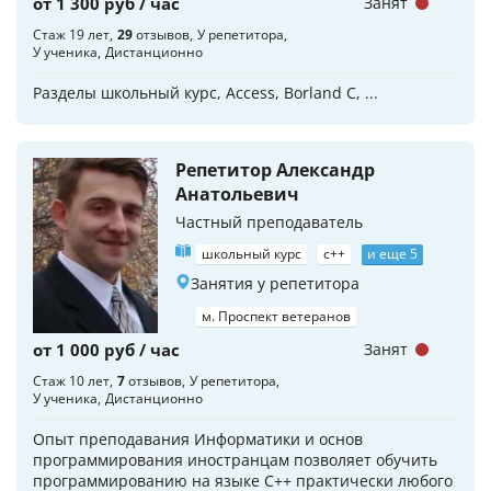
от 1 300 руб / час
Занят
Стаж 19 лет
29
отзывов
У репетитора
У ученика
Дистанционно
Разделы школьный курс, Access, Borland C, ...
Репетитор Александр
Анатольевич
Частный преподаватель
школьный курс
c++
и еще 5
Занятия у репетитора
м. Проспект ветеранов
от 1 000 руб / час
Занят
Стаж 10 лет
7
отзывов
У репетитора
У ученика
Дистанционно
Опыт преподавания Информатики и основ
программирования иностранцам позволяет обучить
программированию на языке С++ практически любого