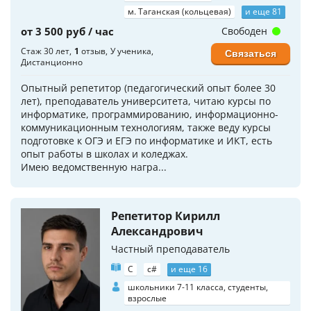
м. Таганская (кольцевая)
и еще 81
от 3 500 руб / час
Свободен
Стаж 30 лет
1
отзыв
У ученика
Связаться
Дистанционно
Опытный репетитор (педагогический опыт более 30
лет), преподаватель университета, читаю курсы по
информатике, программированию, информационно-
коммуникационным технологиям, также веду курсы
подготовке к ОГЭ и ЕГЭ по информатике и ИКТ, есть
опыт работы в школах и коледжах.
Имею ведомственную награ...
Репетитор Кирилл
Александрович
Частный преподаватель
C
c#
и еще 16
школьники 7-11 класса, студенты,
взрослые