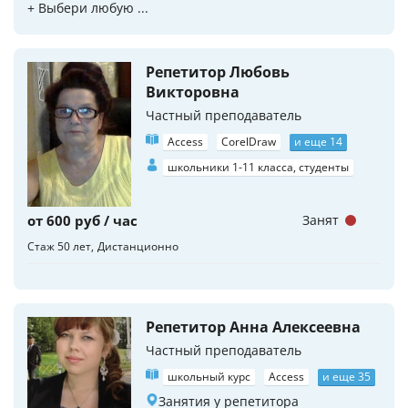
+ Выбери любую ...
Репетитор Любовь
Викторовна
Частный преподаватель
Access
CorelDraw
и еще 14
школьники 1-11 класса, студенты
от 600 руб / час
Занят
Стаж 50 лет
Дистанционно
Репетитор Анна Алексеевна
Частный преподаватель
школьный курс
Access
и еще 35
Занятия у репетитора