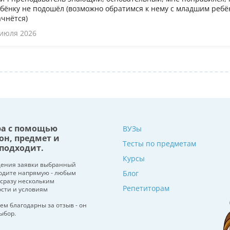
бёнку не подошёл (возможно обратимся к нему с младшим ребён
ачнётся)
 июля 2026
ра с помощью
ВУЗы
он, предмет и
Тесты по предметам
подходит.
Курсы
щения заявки выбранный
водите напрямую - любым
Блог
 сразу нескольким
Репетиторам
ости и условиям
ем благодарны за отзыв - он
ыбор.