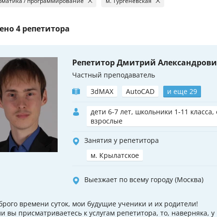
матика / программирование
м. Тургеневская
ено
4 репетитора
Репетитор Дмитрий Александров
Частный преподаватель
3dMAX
AutoCAD
и еще 29
дети 6-7 лет, школьники 1-11 класса,
взрослые
Занятия у репетитора
м. Крылатское
Выезжает по всему городу (Москва)
брого времени суток, мои будущие ученики и их родители!
ли вы присматриваетесь к услугам репетитора, то, наверняка, у 