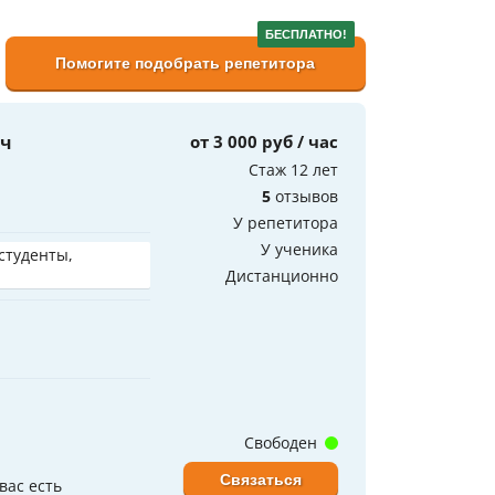
БЕСПЛАТНО!
Помогите подобрать репетитора
ич
от 3 000 руб / час
Стаж 12 лет
5
отзывов
У репетитора
У ученика
 студенты,
Дистанционно
Свободен
Связаться
вас есть