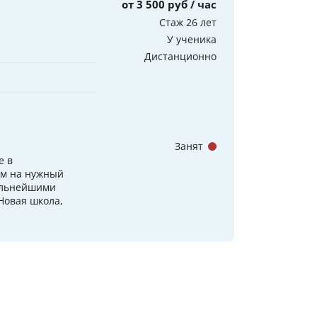
от 3 500 руб / час
Стаж 26 лет
У ученика
Дистанционно
Занят
е в
им на нужный
сильнейшими
Новая школа,