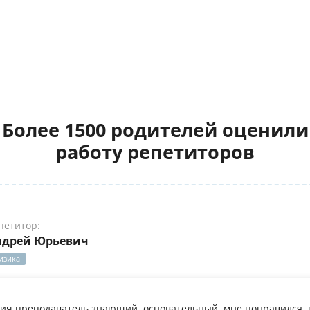
Более 1500 родителей оценили
работу репетиторов
петитор:
ндрей Юрьевич
изика
ч преподаватель знающий, основательный, мне понравился, 