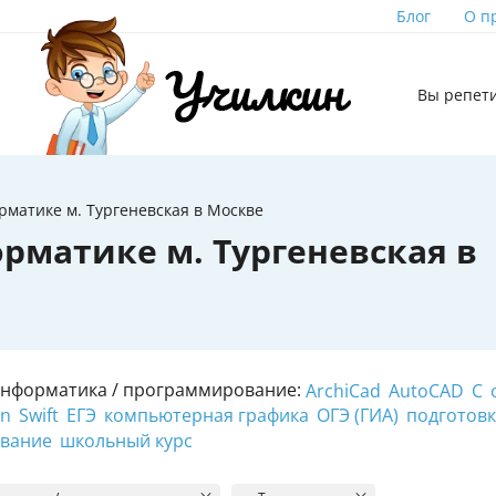
Блог
О п
Вы репет
матике м. Тургеневская в Москве
рматике м. Тургеневская в
Информатика / программирование:
ArchiCad
AutoCAD
C
on
Swift
ЕГЭ
компьютерная графика
ОГЭ (ГИА)
подготовк
ование
школьный курс