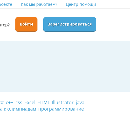
роекте
Как мы работаем?
Центр помощи
Войти
Зарегистрироваться
итор?
c#
c++
css
Excel
HTML
Illustrator
java
а к олимпиадам
программирование