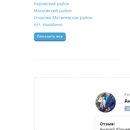
Кировский район
Московский район
Очаково-Матвеевское район
пгт. Нахабино
Показать все
Ре
А
Ф
Отзыв:
Андрей Юрьеви