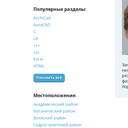
Популярные разделы:
ArchiCad
AutoCAD
C
c#
c++
css
Excel
За
HTML
не
ре
Показать все
фи
Хо
Местоположение:
Академический район
Ботанический район
Волжский район
Гидростроителей район