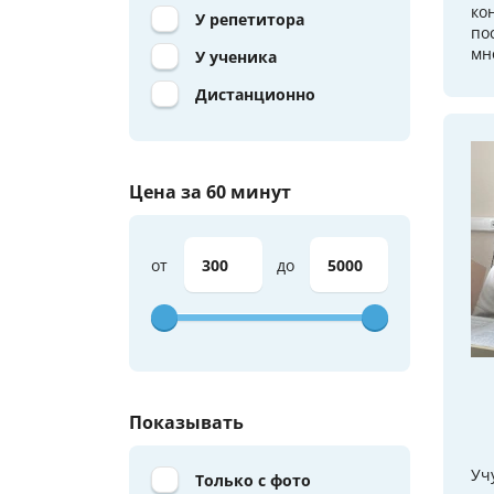
ко
У репетитора
по
мно
У ученика
Дистанционно
Цена за 60 минут
от
до
Показывать
Уч
Только с фото