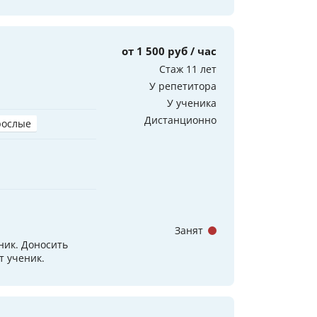
от 1 500 руб / час
Стаж 11 лет
У репетитора
У ученика
Дистанционно
рослые
Занят
ник. Доносить
т ученик.