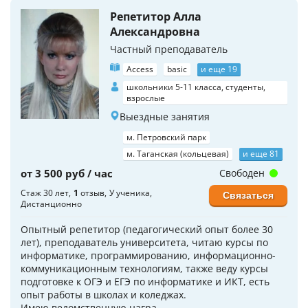
Репетитор Алла
Александровна
Частный преподаватель
Access
basic
и еще 19
школьники 5-11 класса, студенты,
взрослые
Выездные занятия
м. Петровский парк
м. Таганская (кольцевая)
и еще 81
от 3 500 руб / час
Свободен
Стаж 30 лет
1
отзыв
У ученика
Связаться
Дистанционно
Опытный репетитор (педагогический опыт более 30
лет), преподаватель университета, читаю курсы по
информатике, программированию, информационно-
коммуникационным технологиям, также веду курсы
подготовке к ОГЭ и ЕГЭ по информатике и ИКТ, есть
опыт работы в школах и коледжах.
Имею ведомственную награ...