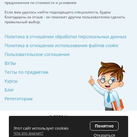
предложения по стоимости и условиям
Если вам удалось найти подходящего специалиста, будем
благодарны за отзыв - он поможет другим пользователям сделать
правильный выбор.
Политика в отношении обработки персональных данных
Политика в отношении использования файлов cookie
Пользовательское соглашение
ВУЗы
Тесты по предметам
Курсы
Блог
Репетиторам
© 2026 Училкин.ru
Понятно
Рейтинг 5.0
(120 отзывов)
Этот сайт использует cookies
Что это значит?
Отказаться