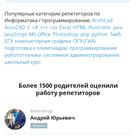
Популярные категории репетиторов по
Информатика / программирование:
ArchiCad
AutoCAD
C
c#
c++
css
Excel
HTML
Illustrator
java
JavaScript
MS Office
Photoshop
php
python
Swift
ЕГЭ
компьютерная графика
ОГЭ (ГИА)
подготовка к олимпиадам
программирование
робототехника
системное администрирование
школьный курс
Более 1500 родителей оценили
работу репетиторов
Репетитор:
Андрей Юрьевич
Физика