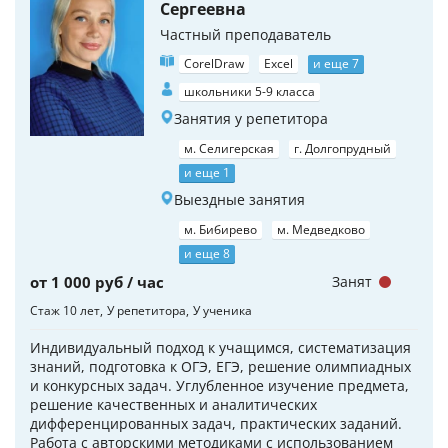
Сергеевна
Частный преподаватель
CorelDraw
Excel
и еще 7
школьники 5-9 класса
Занятия у репетитора
м. Селигерская
г. Долгопрудный
и еще 1
Выездные занятия
м. Бибирево
м. Медведково
и еще 8
от 1 000 руб / час
Занят
Стаж 10 лет
У репетитора
У ученика
Индивидуальный подход к учащимся, систематизация
знаний, подготовка к ОГЭ, ЕГЭ, решение олимпиадных
и конкурсных задач. Углубленное изучение предмета,
решение качественных и аналитических
дифференцированных задач, практических заданий.
Работа с авторскими методиками с использованием