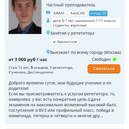
Частный преподаватель
3dMAX
AutoCAD
и еще 29
дети 6-7 лет, школьники 1-11 класса,
студенты, взрослые
Занятия у репетитора
м. Крылатское
Выезжает по всему городу (Москва)
от 3 000 руб / час
Свободен
Стаж 12 лет
5
отзывов
У репетитора
Связаться
У ученика
Дистанционно
Доброго времени суток, мои будущие ученики и их
родители!
Если вы присматриваетесь к услугам репетитора, то,
наверняка, у вас есть конкретная цель (сдача
экзаменов на максимально возможный высокий балл,
поступление в ВУЗ или профильный класс, победа в
олимпиада, пятерка в четверти и многое дру...