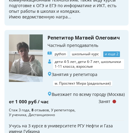
подготовке к ОГЭ и ЕГЭ по информатике и ИКТ, есть
опыт работы в школах и коледжах.
Имею ведомственную награ...
Репетитор Матвей Олегович
Частный преподаватель
python
школьный курс
и еще 2
дети 4-5 лет, дети 6-7 лет, школьники
1-11 класса, взрослые
Занятия у репетитора
м. Проспект Мира (радиальная)
Выезжает по всему городу (Москва)
от 1 000 руб / час
Занят
Стаж 3 года
8
отзывов
У репетитора
У ученика
Дистанционно
Учусь на 3 курсе в университете РГУ Нефти и Газа
имени Губкина