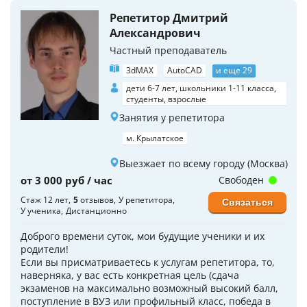
Репетитор Дмитрий
Александрович
Частный преподаватель
3dMAX
AutoCAD
и еще 29
дети 6-7 лет, школьники 1-11 класса,
студенты, взрослые
Занятия у репетитора
м. Крылатское
Выезжает по всему городу (Москва)
от 3 000 руб / час
Свободен
Стаж 12 лет
5
отзывов
У репетитора
Связаться
У ученика
Дистанционно
Доброго времени суток, мои будущие ученики и их
родители!
Если вы присматриваетесь к услугам репетитора, то,
наверняка, у вас есть конкретная цель (сдача
экзаменов на максимально возможный высокий балл,
поступление в ВУЗ или профильный класс, победа в