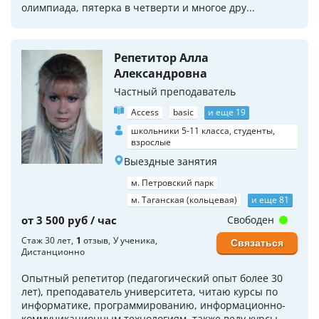
олимпиада, пятерка в четверти и многое дру...
Репетитор Алла
Александровна
Частный преподаватель
Access
basic
и еще 19
школьники 5-11 класса, студенты,
взрослые
Выездные занятия
м. Петровский парк
м. Таганская (кольцевая)
и еще 81
от 3 500 руб / час
Свободен
Стаж 30 лет
1
отзыв
У ученика
Связаться
Дистанционно
Опытный репетитор (педагогический опыт более 30
лет), преподаватель университета, читаю курсы по
информатике, программированию, информационно-
коммуникационным технологиям, также веду курсы