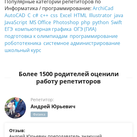
Популярные категории репетиторов по
Информатика / программирование:
ArchiCad
AutoCAD
C
c#
c++
css
Excel
HTML
Illustrator
java
JavaScript
MS Office
Photoshop
php
python
Swift
ЕГЭ
компьютерная графика
ОГЭ (ГИА)
подготовка к олимпиадам
программирование
робототехника
системное администрирование
школьный курс
Более 1500 родителей оценили
работу репетиторов
Репетитор:
Андрей Юрьевич
Физика
Отзыв:
Андрей Юрьевич преподаватель знающий,