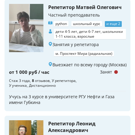
Репетитор Матвей Олегович
Частный преподаватель
python
школьный курс
и еще 2
дети 4-5 лет, дети 6-7 лет, школьники
1-11 класса, взрослые
Занятия у репетитора
м. Проспект Мира (радиальная)
Выезжает по всему городу (Москва)
от 1 000 руб / час
Занят
Стаж 3 года
8
отзывов
У репетитора
У ученика
Дистанционно
Учусь на 3 курсе в университете РГУ Нефти и Газа
имени Губкина
Репетитор Леонид
Александрович