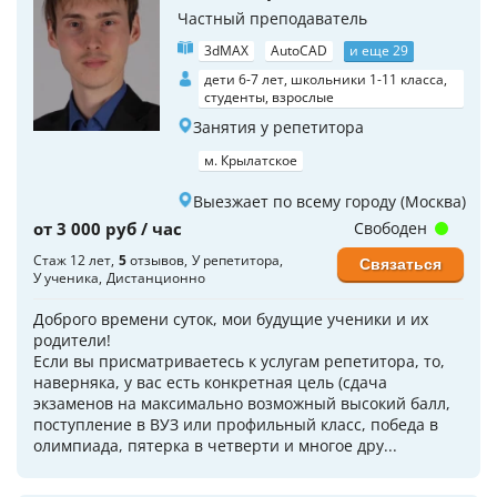
Частный преподаватель
3dMAX
AutoCAD
и еще 29
дети 6-7 лет, школьники 1-11 класса,
студенты, взрослые
Занятия у репетитора
м. Крылатское
Выезжает по всему городу (Москва)
от 3 000 руб / час
Свободен
Стаж 12 лет
5
отзывов
У репетитора
Связаться
У ученика
Дистанционно
Доброго времени суток, мои будущие ученики и их
родители!
Если вы присматриваетесь к услугам репетитора, то,
наверняка, у вас есть конкретная цель (сдача
экзаменов на максимально возможный высокий балл,
поступление в ВУЗ или профильный класс, победа в
олимпиада, пятерка в четверти и многое дру...