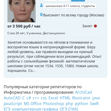
школьники 4-11 класса, студенты
Выезжает по всему городу (Москва)
от 3 500 руб / час
Занят
Стаж 26 лет
У ученика
Дистанционно
Занятия основываются на лёгком в понимании и
восприятии языке в непринуждённой форме. Беру
любой уровень, как правило выходим на нужный
результат, при соблюдении всех рекомендаций. Опыт
работы с сильнейшими физикой- математическим
школами (атом числе 1534, 1535, 1580). Новая школа,
Хорошкола. Со...
Популярные категории репетиторов по
Информатика / программирование:
ArchiCad
AutoCAD
C
c#
c++
css
Excel
HTML
Illustrator
java
JavaScript
MS Office
Photoshop
php
python
Swift
ЕГЭ
компьютерная графика
ОГЭ (ГИА)