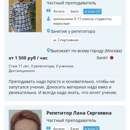
Частный преподаватель
Access
basic
и еще 22
школьники 5-11 класса, студенты,
взрослые
Занятия у репетитора
м. Спортивная
Выезжает по всему городу (Москва)
от 1 500 руб / час
Занят
Стаж 11 лет
У репетитора
У ученика
Дистанционно
Преподавать надо просто и основательно, чтобы не
запутался ученик. Доносить материал надо емко и
увлекательно. И всегда надо знать, что хочет ученик.
Репетитор Лана Сергеевна
Частный преподаватель
Access
Excel
и еще 9