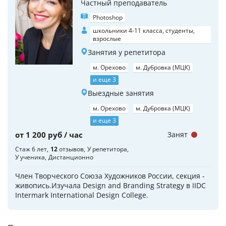
Частный преподаватель
Photoshop
школьники 4-11 класса, студенты,
взрослые
Занятия у репетитора
м. Орехово
м. Дубровка (МЦК)
и еще 3
Выездные занятия
м. Орехово
м. Дубровка (МЦК)
и еще 3
от 1 200 руб / час
Занят
Стаж 6 лет
12
отзывов
У репетитора
У ученика
Дистанционно
Член Творческого Союза Художников России, секция -
живопись.Изучала Design and Branding Strategy в IIDC
Intermark International Design College.