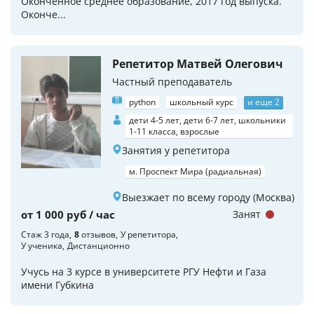
Оконченное среднее образование, 2017 год выпуска.
Оконче...
Репетитор Матвей Олегович
Частный преподаватель
python
школьный курс
и еще 2
дети 4-5 лет, дети 6-7 лет, школьники
1-11 класса, взрослые
Занятия у репетитора
м. Проспект Мира (радиальная)
Выезжает по всему городу (Москва)
от 1 000 руб / час
Занят
Стаж 3 года
8
отзывов
У репетитора
У ученика
Дистанционно
Учусь на 3 курсе в университете РГУ Нефти и Газа
имени Губкина