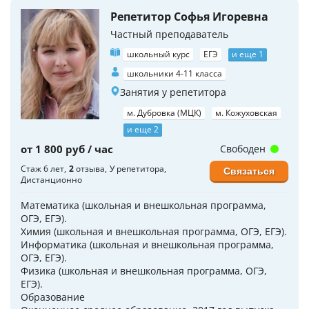
Репетитор Софья Игоревна
Частный преподаватель
школьный курс
ЕГЭ
и еще 1
школьники 4-11 класса
Занятия у репетитора
м. Дубровка (МЦК)
м. Кожуховская
и еще 2
от 1 800 руб / час
Свободен
Стаж 6 лет
2
отзыва
У репетитора
Связаться
Дистанционно
Математика (школьная и внешкольная программа,
ОГЭ, ЕГЭ).
Химия (школьная и внешкольная программа, ОГЭ, ЕГЭ).
Информатика (школьная и внешкольная программа,
ОГЭ, ЕГЭ).
Физика (школьная и внешкольная программа, ОГЭ,
ЕГЭ).
Образование