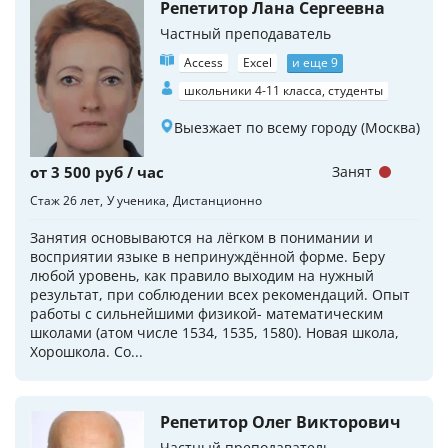
Репетитор Лана Сергеевна
Частный преподаватель
Access
Excel
и еще 9
школьники 4-11 класса, студенты
Выезжает по всему городу (Москва)
от 3 500 руб / час
Занят
Стаж 26 лет
У ученика
Дистанционно
Занятия основываются на лёгком в понимании и
восприятии языке в непринуждённой форме. Беру
любой уровень, как правило выходим на нужный
результат, при соблюдении всех рекомендаций. Опыт
работы с сильнейшими физикой- математическим
школами (атом числе 1534, 1535, 1580). Новая школа,
Хорошкола. Со...
Репетитор Олег Викторович
Частный преподаватель