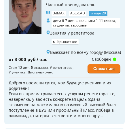
Частный преподаватель
3dMAX
AutoCAD
и еще 29
дети 6-7 лет, школьники 1-11 класса,
студенты, взрослые
Занятия у репетитора
м. Крылатское
Выезжает по всему городу (Москва)
от 3 000 руб / час
Свободен
Стаж 12 лет
5
отзывов
У репетитора
Связаться
У ученика
Дистанционно
Доброго времени суток, мои будущие ученики и их
родители!
Если вы присматриваетесь к услугам репетитора, то,
наверняка, у вас есть конкретная цель (сдача
экзаменов на максимально возможный высокий балл,
поступление в ВУЗ или профильный класс, победа в
олимпиада, пятерка в четверти и многое дру...