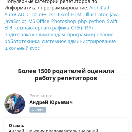
Популярные категории репетиторов по
Информатика / программирование:
ArchiCad
AutoCAD
C
c#
c++
css
Excel
HTML
Illustrator
java
JavaScript
MS Office
Photoshop
php
python
Swift
ЕГЭ
компьютерная графика
ОГЭ (ГИА)
подготовка к олимпиадам
программирование
робототехника
системное администрирование
школьный курс
Более 1500 родителей оценили
работу репетиторов
Репетитор:
Андрей Юрьевич
Физика
Отзыв:
Андрей Юрьевич преподаватель знающий,