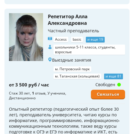
Репетитор Алла
Александровна
Частный преподаватель
Access
basic
и еще 19
школьники 5-11 класса, студенты,
взрослые
Выездные занятия
м. Петровский парк
м. Таганская (кольцевая)
и еще 81
от 3 500 руб / час
Свободен
Стаж 30 лет
1
отзыв
У ученика
Связаться
Дистанционно
Опытный репетитор (педагогический опыт более 30
лет), преподаватель университета, читаю курсы по
информатике, программированию, информационно-
коммуникационным технологиям, также веду курсы
подготовке к ОГЭ и ЕГЭ по информатике и ИКТ, есть