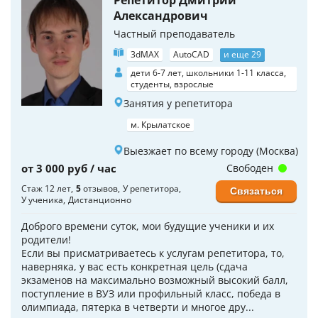
Репетитор Дмитрий
Александрович
Частный преподаватель
3dMAX
AutoCAD
и еще 29
дети 6-7 лет, школьники 1-11 класса,
студенты, взрослые
Занятия у репетитора
м. Крылатское
Выезжает по всему городу (Москва)
от 3 000 руб / час
Свободен
Стаж 12 лет
5
отзывов
У репетитора
Связаться
У ученика
Дистанционно
Доброго времени суток, мои будущие ученики и их
родители!
Если вы присматриваетесь к услугам репетитора, то,
наверняка, у вас есть конкретная цель (сдача
экзаменов на максимально возможный высокий балл,
поступление в ВУЗ или профильный класс, победа в
олимпиада, пятерка в четверти и многое дру...