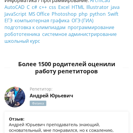
Информатика / программирование:
ArchiCad
AutoCAD
C
c#
c++
css
Excel
HTML
Illustrator
java
JavaScript
MS Office
Photoshop
php
python
Swift
ЕГЭ
компьютерная графика
ОГЭ (ГИА)
подготовка к олимпиадам
программирование
робототехника
системное администрирование
школьный курс
Более 1500 родителей оценили
работу репетиторов
Репетитор:
Андрей Юрьевич
Физика
Отзыв:
Андрей Юрьевич преподаватель знающий,
основательный, мне понравился, но к сожалению,