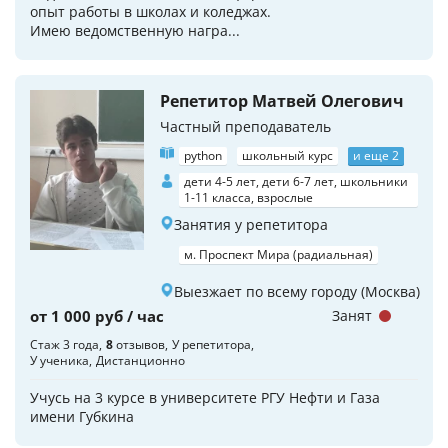
опыт работы в школах и коледжах.
Имею ведомственную награ...
Репетитор Матвей Олегович
Частный преподаватель
python
школьный курс
и еще 2
дети 4-5 лет, дети 6-7 лет, школьники
1-11 класса, взрослые
Занятия у репетитора
м. Проспект Мира (радиальная)
Выезжает по всему городу (Москва)
от 1 000 руб / час
Занят
Стаж 3 года
8
отзывов
У репетитора
У ученика
Дистанционно
Учусь на 3 курсе в университете РГУ Нефти и Газа
имени Губкина