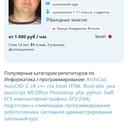
школьный курс
школьники 1-11 класса, студенты
Выездные занятия
м. Улица Академика Янгеля
от 1 000 руб / час
Занят
Стаж 14 лет
51
отзыв
У ученика
Дистанционно
Популярные категории репетиторов по
Информатика / программирование:
ArchiCad
AutoCAD
C
c#
c++
css
Excel
HTML
Illustrator
java
JavaScript
MS Office
Photoshop
php
python
Swift
ЕГЭ
компьютерная графика
ОГЭ (ГИА)
подготовка к олимпиадам
программирование
робототехника
системное администрирование
школьный курс