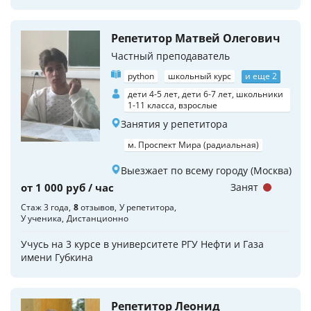
Репетитор Матвей Олегович
Частный преподаватель
python
школьный курс
и еще 2
дети 4-5 лет, дети 6-7 лет, школьники
1-11 класса, взрослые
Занятия у репетитора
м. Проспект Мира (радиальная)
Выезжает по всему городу (Москва)
от 1 000 руб / час
Занят
Стаж 3 года
8
отзывов
У репетитора
У ученика
Дистанционно
Учусь на 3 курсе в университете РГУ Нефти и Газа
имени Губкина
Репетитор Леонид