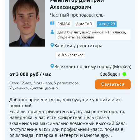
Репетитор Дмитрий
Александрович
Частный преподаватель
3dMAX
AutoCAD
и еще 29
дети 6-7 лет, школьники 1-11 класса,
студенты, взрослые
Занятия у репетитора
м. Крылатское
Выезжает по всему городу (Москва)
от 3 000 руб / час
Свободен
Стаж 12 лет
5
отзывов
У репетитора
Связаться
У ученика
Дистанционно
Доброго времени суток, мои будущие ученики и их
родители!
Если вы присматриваетесь к услугам репетитора, то,
наверняка, у вас есть конкретная цель (сдача
экзаменов на максимально возможный высокий балл,
поступление в ВУЗ или профильный класс, победа в
олимпиада, пятерка в четверти и многое дру...