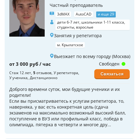
Частный преподаватель
3dMAX
AutoCAD
и еще 29
дети 6-7 лет, школьники 1-11 класса,
студенты, взрослые
Занятия у репетитора
м. Крылатское
Выезжает по всему городу (Москва)
от 3 000 руб / час
Свободен
Стаж 12 лет
5
отзывов
У репетитора
Связаться
У ученика
Дистанционно
Доброго времени суток, мои будущие ученики и их
родители!
Если вы присматриваетесь к услугам репетитора, то,
наверняка, у вас есть конкретная цель (сдача
экзаменов на максимально возможный высокий балл,
поступление в ВУЗ или профильный класс, победа в
олимпиада, пятерка в четверти и многое дру...