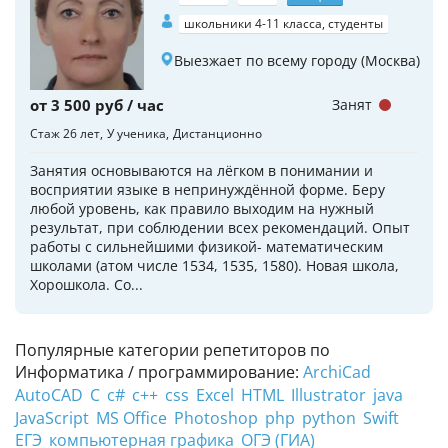
школьники 4-11 класса, студенты
Выезжает по всему городу (Москва)
от 3 500 руб / час
Занят
Стаж 26 лет
У ученика
Дистанционно
Занятия основываются на лёгком в понимании и
восприятии языке в непринуждённой форме. Беру
любой уровень, как правило выходим на нужный
результат, при соблюдении всех рекомендаций. Опыт
работы с сильнейшими физикой- математическим
школами (атом числе 1534, 1535, 1580). Новая школа,
Хорошкола. Со...
Популярные категории репетиторов по
Информатика / программирование:
ArchiCad
AutoCAD
C
c#
c++
css
Excel
HTML
Illustrator
java
JavaScript
MS Office
Photoshop
php
python
Swift
ЕГЭ
компьютерная графика
ОГЭ (ГИА)