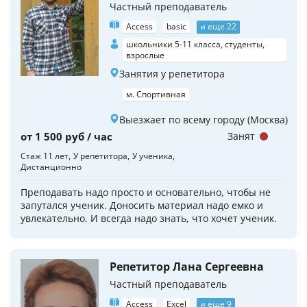
Частный преподаватель
Access
basic
и еще 22
школьники 5-11 класса, студенты,
взрослые
Занятия у репетитора
м. Спортивная
Выезжает по всему городу (Москва)
от 1 500 руб / час
Занят
Стаж 11 лет
У репетитора
У ученика
Дистанционно
Преподавать надо просто и основательно, чтобы не
запутался ученик. Доносить материал надо емко и
увлекательно. И всегда надо знать, что хочет ученик.
Репетитор Лана Сергеевна
Частный преподаватель
Access
Excel
и еще 9