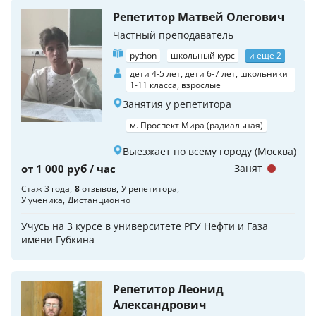
Репетитор Матвей Олегович
Частный преподаватель
python
школьный курс
и еще 2
дети 4-5 лет, дети 6-7 лет, школьники
1-11 класса, взрослые
Занятия у репетитора
м. Проспект Мира (радиальная)
Выезжает по всему городу (Москва)
от 1 000 руб / час
Занят
Стаж 3 года
8
отзывов
У репетитора
У ученика
Дистанционно
Учусь на 3 курсе в университете РГУ Нефти и Газа
имени Губкина
Репетитор Леонид
Александрович