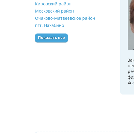
Кировский район
Московский район
Очаково-Матвеевское район
пгт. Нахабино
Показать все
За
не
ре
фи
Хо