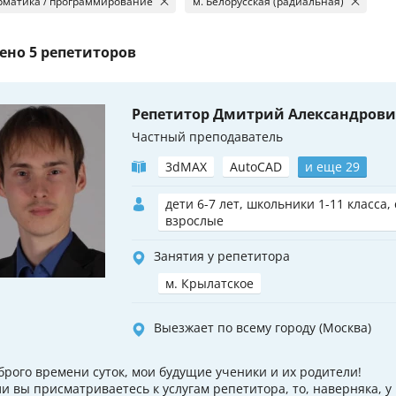
матика / программирование
м. Белорусская (радиальная)
ено
5 репетиторов
Репетитор Дмитрий Александров
Частный преподаватель
3dMAX
AutoCAD
и еще 29
дети 6-7 лет, школьники 1-11 класса,
взрослые
Занятия у репетитора
м. Крылатское
Выезжает по всему городу (Москва)
брого времени суток, мои будущие ученики и их родители!
ли вы присматриваетесь к услугам репетитора, то, наверняка, у 