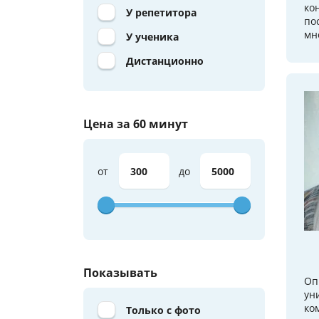
ко
У репетитора
по
мно
У ученика
Дистанционно
Цена за 60 минут
от
до
Показывать
Оп
ун
ко
Только с фото