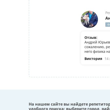
Ре
А
Ф
Отзыв:
Андрей Юрьеви
сожалению, ре
него физика н
Виктория
14
На нашем сайте вы найдете репетито
удобного поиска: выберите город, рай