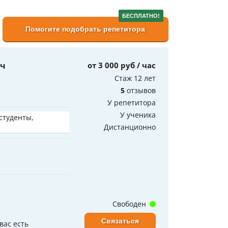
БЕСПЛАТНО!
Помогите подобрать репетитора
ич
от 3 000 руб / час
Стаж 12 лет
5
отзывов
У репетитора
У ученика
 студенты,
Дистанционно
Свободен
Связаться
вас есть