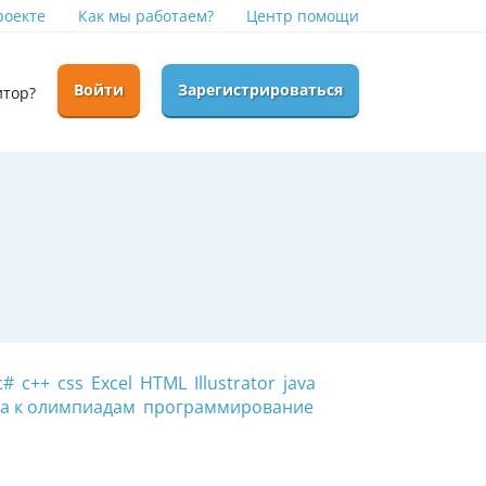
роекте
Как мы работаем?
Центр помощи
Войти
Зарегистрироваться
итор?
c#
c++
css
Excel
HTML
Illustrator
java
а к олимпиадам
программирование