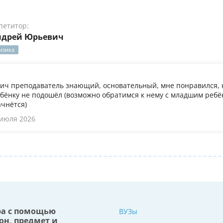
петитор:
ндрей Юрьевич
изика
ч преподаватель знающий, основательный, мне понравился, 
бёнку не подошёл (возможно обратимся к нему с младшим ребён
ачнётся)
 июля 2026
ра с помощью
ВУЗы
он, предмет и