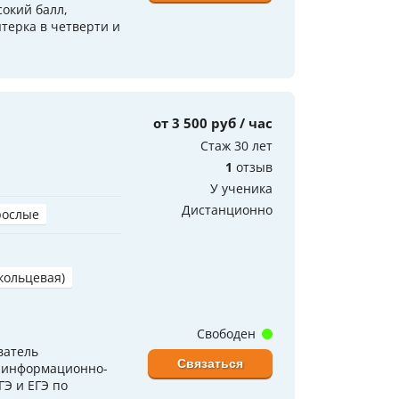
окий балл,
терка в четверти и
от 3 500 руб / час
Стаж 30 лет
1
отзыв
У ученика
Дистанционно
рослые
(кольцевая)
Свободен
ватель
Связаться
, информационно-
ГЭ и ЕГЭ по