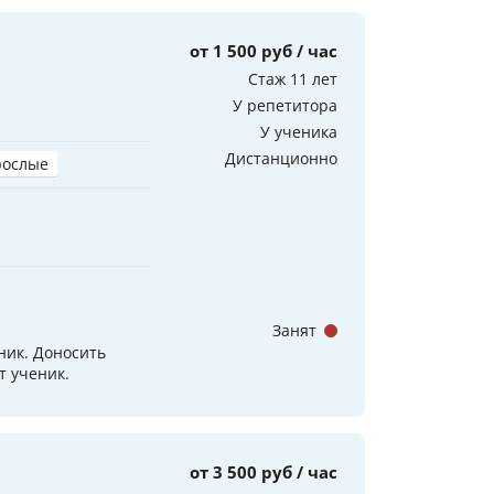
от 1 500 руб / час
Стаж 11 лет
У репетитора
У ученика
Дистанционно
рослые
Занят
ник. Доносить
т ученик.
от 3 500 руб / час