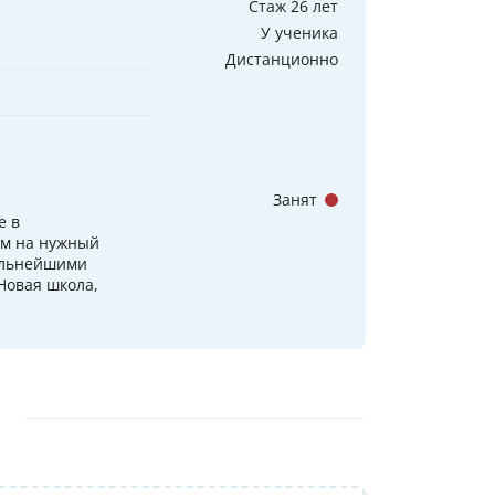
Стаж 26 лет
У ученика
Дистанционно
Занят
е в
им на нужный
сильнейшими
Новая школа,