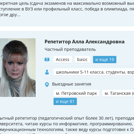
нкретная цель (сдача экзаменов на максимально возможный выс
ступление в ВУЗ или профильный класс, победа в олимпиада, пя
гое дру...
Репетитор Алла Александровна
Частный преподаватель
Access
basic
и еще 19
школьники 5-11 класса, студенты, вз
Выездные занятия
м. Петровский парк
м. Таганская 
и еще 81
ытный репетитор (педагогический опыт более 30 лет), препода
иверситета, читаю курсы по информатике, программированию
ммуникационным технологиям, также веду курсы подготовке к О