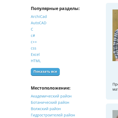
Популярные разделы:
ArchiCad
AutoCAD
C
c#
c++
css
Excel
HTML
Показать все
Пр
Местоположение:
ма
Академический район
Ботанический район
Волжский район
Гидростроителей район