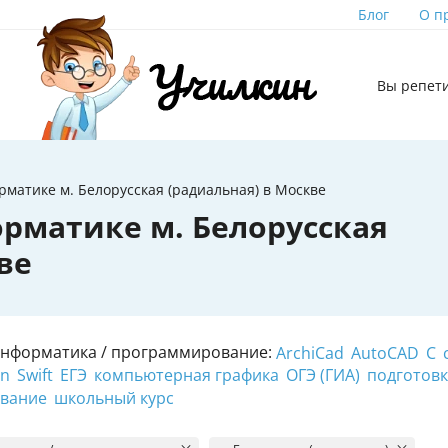
Блог
О п
Вы репет
матике м. Белорусская (радиальная) в Москве
рматике м. Белорусская
ве
Информатика / программирование:
ArchiCad
AutoCAD
C
on
Swift
ЕГЭ
компьютерная графика
ОГЭ (ГИА)
подготовк
ование
школьный курс