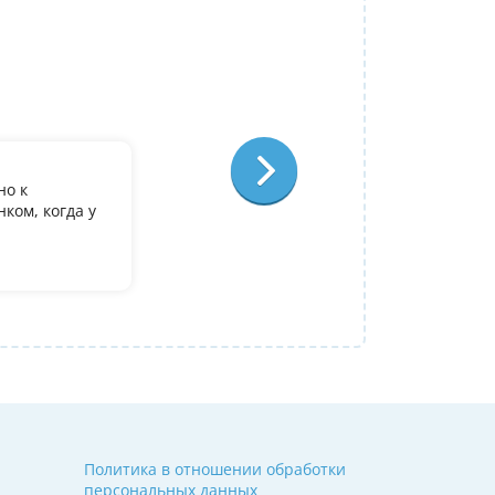
Репетитор:
Ольга Александровна
Физика
Отзыв:
но к
У дочери есть желание поступить в it лиц
ком, когда у
олимпиадеого уровня 7 и 8 класс за лето
9. Искали посильнее преподавателя для п
Ольгой Александровне! Спасибо!
Алина
14 июля 2026
Политика в отношении обработки
персональных данных