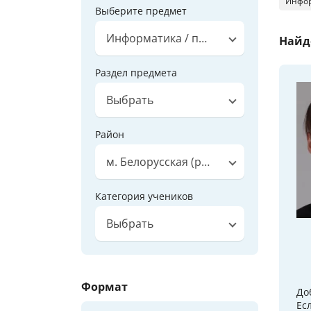
Инфор
Выберите предмет
Информатика / программирование
Найд
Раздел предмета
Выбрать
Район
м. Белорусская (радиальная)
Категория учеников
Выбрать
Формат
До
Ес