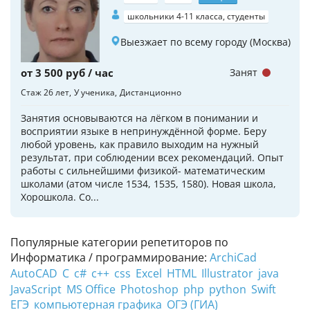
школьники 4-11 класса, студенты
Выезжает по всему городу (Москва)
от 3 500 руб / час
Занят
Стаж 26 лет
У ученика
Дистанционно
Занятия основываются на лёгком в понимании и
восприятии языке в непринуждённой форме. Беру
любой уровень, как правило выходим на нужный
результат, при соблюдении всех рекомендаций. Опыт
работы с сильнейшими физикой- математическим
школами (атом числе 1534, 1535, 1580). Новая школа,
Хорошкола. Со...
Популярные категории репетиторов по
Информатика / программирование:
ArchiCad
AutoCAD
C
c#
c++
css
Excel
HTML
Illustrator
java
JavaScript
MS Office
Photoshop
php
python
Swift
ЕГЭ
компьютерная графика
ОГЭ (ГИА)