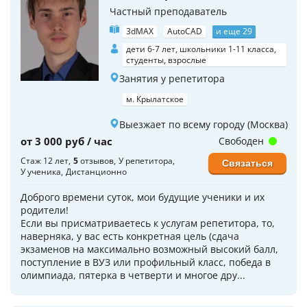
Частный преподаватель
3dMAX
AutoCAD
и еще 29
дети 6-7 лет, школьники 1-11 класса,
студенты, взрослые
Занятия у репетитора
м. Крылатское
Выезжает по всему городу (Москва)
от 3 000 руб / час
Свободен
Стаж 12 лет
5
отзывов
У репетитора
Связаться
У ученика
Дистанционно
Доброго времени суток, мои будущие ученики и их
родители!
Если вы присматриваетесь к услугам репетитора, то,
наверняка, у вас есть конкретная цель (сдача
экзаменов на максимально возможный высокий балл,
поступление в ВУЗ или профильный класс, победа в
олимпиада, пятерка в четверти и многое дру...