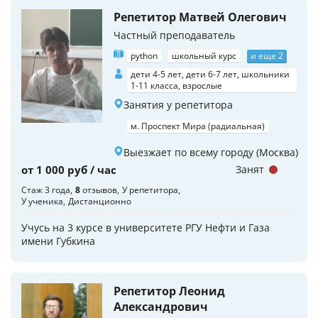
Репетитор Матвей Олегович
Частный преподаватель
python
школьный курс
и еще 2
дети 4-5 лет, дети 6-7 лет, школьники
1-11 класса, взрослые
Занятия у репетитора
м. Проспект Мира (радиальная)
Выезжает по всему городу (Москва)
от 1 000 руб / час
Занят
Стаж 3 года
8
отзывов
У репетитора
У ученика
Дистанционно
Учусь на 3 курсе в университете РГУ Нефти и Газа
имени Губкина
Репетитор Леонид
Александрович