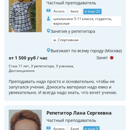
Частный преподаватель
Access
basic
и еще 22
школьники 5-11 класса, студенты,
взрослые
Занятия у репетитора
м. Спортивная
Выезжает по всему городу (Москва)
от 1 500 руб / час
Занят
Стаж 11 лет
У репетитора
У ученика
Дистанционно
Преподавать надо просто и основательно, чтобы не
запутался ученик. Доносить материал надо емко и
увлекательно. И всегда надо знать, что хочет ученик.
Репетитор Лана Сергеевна
Частный преподаватель
Access
Excel
и еще 9