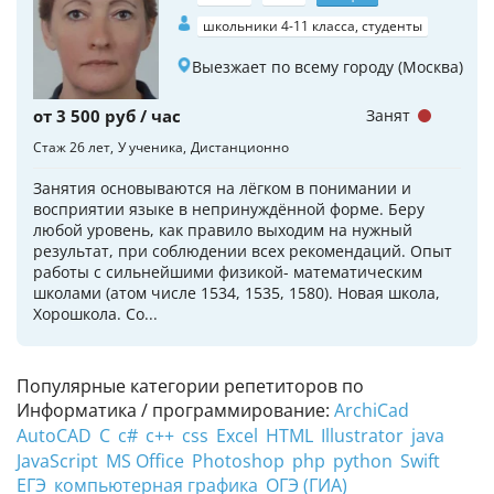
школьники 4-11 класса, студенты
Выезжает по всему городу (Москва)
от 3 500 руб / час
Занят
Стаж 26 лет
У ученика
Дистанционно
Занятия основываются на лёгком в понимании и
восприятии языке в непринуждённой форме. Беру
любой уровень, как правило выходим на нужный
результат, при соблюдении всех рекомендаций. Опыт
работы с сильнейшими физикой- математическим
школами (атом числе 1534, 1535, 1580). Новая школа,
Хорошкола. Со...
Популярные категории репетиторов по
Информатика / программирование:
ArchiCad
AutoCAD
C
c#
c++
css
Excel
HTML
Illustrator
java
JavaScript
MS Office
Photoshop
php
python
Swift
ЕГЭ
компьютерная графика
ОГЭ (ГИА)