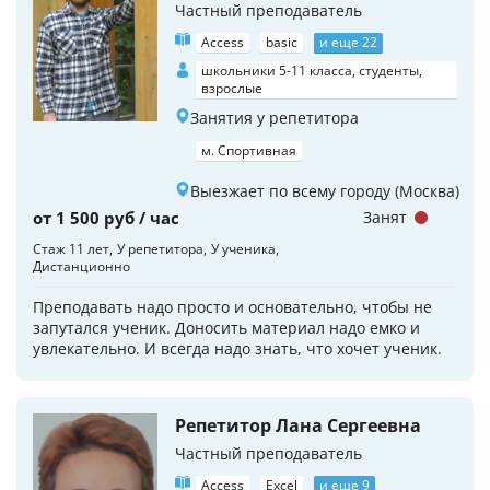
Частный преподаватель
Access
basic
и еще 22
школьники 5-11 класса, студенты,
взрослые
Занятия у репетитора
м. Спортивная
Выезжает по всему городу (Москва)
от 1 500 руб / час
Занят
Стаж 11 лет
У репетитора
У ученика
Дистанционно
Преподавать надо просто и основательно, чтобы не
запутался ученик. Доносить материал надо емко и
увлекательно. И всегда надо знать, что хочет ученик.
Репетитор Лана Сергеевна
Частный преподаватель
Access
Excel
и еще 9