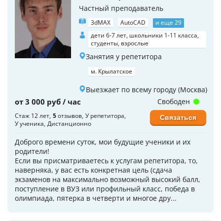
Частный преподаватель
3dMAX
AutoCAD
и еще 29
дети 6-7 лет, школьники 1-11 класса,
студенты, взрослые
Занятия у репетитора
м. Крылатское
Выезжает по всему городу (Москва)
от 3 000 руб / час
Свободен
Стаж 12 лет
5
отзывов
У репетитора
Связаться
У ученика
Дистанционно
Доброго времени суток, мои будущие ученики и их
родители!
Если вы присматриваетесь к услугам репетитора, то,
наверняка, у вас есть конкретная цель (сдача
экзаменов на максимально возможный высокий балл,
поступление в ВУЗ или профильный класс, победа в
олимпиада, пятерка в четверти и многое дру...