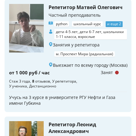
Репетитор Матвей Олегович
Частный преподаватель
python
школьный курс
и еще 2
дети 4-5 лет, дети 6-7 лет, школьники
1-11 класса, взрослые
Занятия у репетитора
м. Проспект Мира (радиальная)
Выезжает по всему городу (Москва)
от 1 000 руб / час
Занят
Стаж 3 года
8
отзывов
У репетитора
У ученика
Дистанционно
Учусь на 3 курсе в университете РГУ Нефти и Газа
имени Губкина
Репетитор Леонид
Александрович