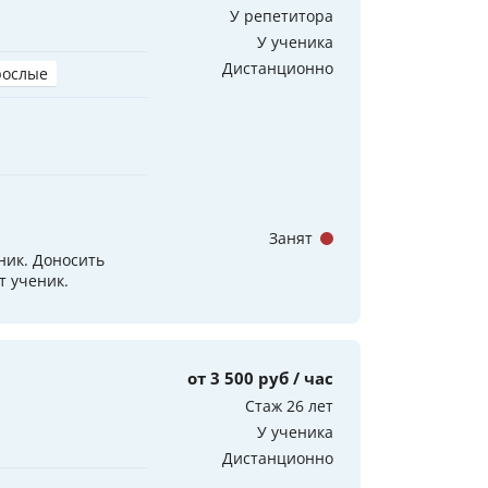
У репетитора
У ученика
Дистанционно
рослые
Занят
ник. Доносить
т ученик.
от 3 500 руб / час
Стаж 26 лет
У ученика
Дистанционно