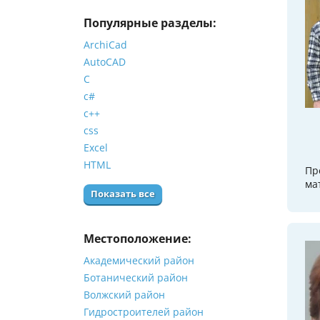
Популярные разделы:
ArchiCad
AutoCAD
C
c#
c++
css
Excel
HTML
Пр
ма
Показать все
Местоположение:
Академический район
Ботанический район
Волжский район
Гидростроителей район