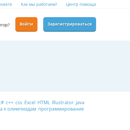
роекте
Как мы работаем?
Центр помощи
Войти
Зарегистрироваться
итор?
c#
c++
css
Excel
HTML
Illustrator
java
а к олимпиадам
программирование