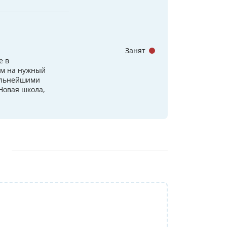
Занят
е в
им на нужный
сильнейшими
Новая школа,
Репетитор:
Ольга Александровна