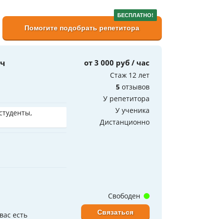
БЕСПЛАТНО!
Помогите подобрать репетитора
ич
от 3 000 руб / час
Стаж 12 лет
5
отзывов
У репетитора
У ученика
 студенты,
Дистанционно
Свободен
Связаться
вас есть