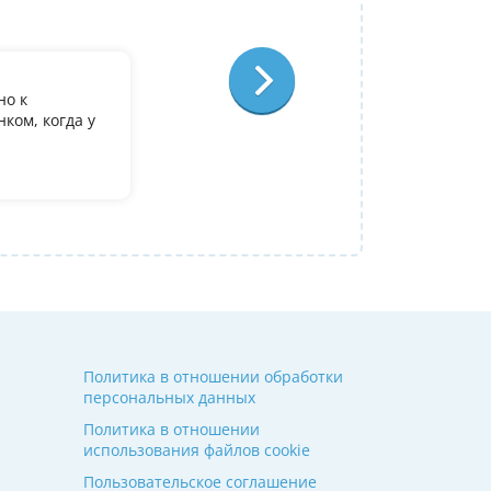
Физика
Отзыв:
но к
У дочери есть желание поступить в it лиц
ком, когда у
олимпиадеого уровня 7 и 8 класс за лето
9. Искали посильнее преподавателя для п
Ольгой Александровне! Спасибо!
Алина
14 июля 2026
Политика в отношении обработки
персональных данных
Политика в отношении
использования файлов cookie
Пользовательское соглашение