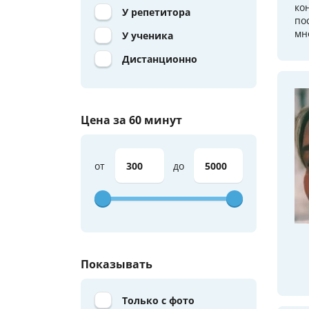
ко
У репетитора
по
мно
У ученика
Дистанционно
Цена за 60 минут
от
до
Показывать
Только с фото