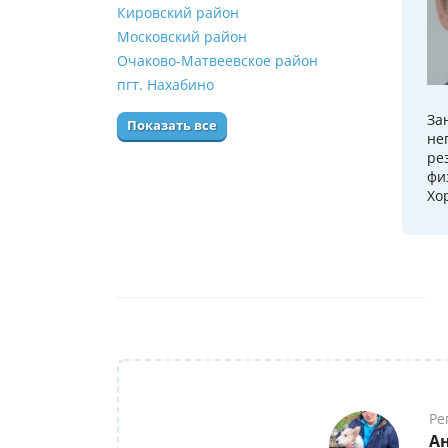
Кировский район
Московский район
Очаково-Матвеевское район
пгт. Нахабино
За
Показать все
не
ре
фи
Хо
Ре
А