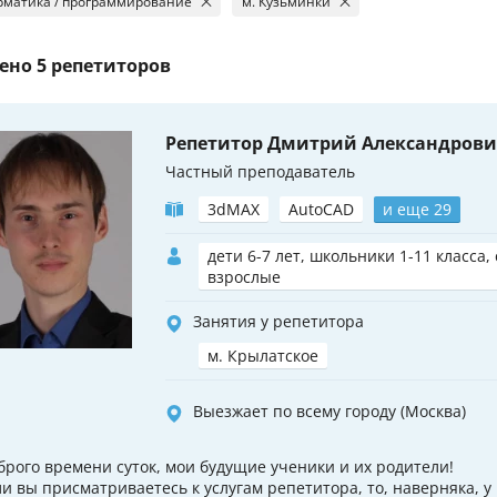
матика / программирование
м. Кузьминки
ено
5 репетиторов
Репетитор Дмитрий Александров
Частный преподаватель
3dMAX
AutoCAD
и еще 29
дети 6-7 лет, школьники 1-11 класса,
взрослые
Занятия у репетитора
м. Крылатское
Выезжает по всему городу (Москва)
брого времени суток, мои будущие ученики и их родители!
ли вы присматриваетесь к услугам репетитора, то, наверняка, у 