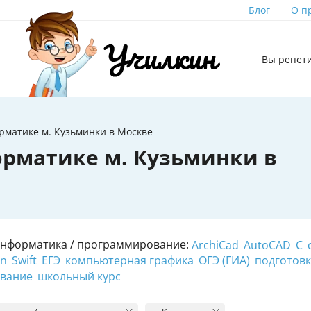
Блог
О п
Вы репет
рматике м. Кузьминки в Москве
рматике м. Кузьминки в
Информатика / программирование:
ArchiCad
AutoCAD
C
on
Swift
ЕГЭ
компьютерная графика
ОГЭ (ГИА)
подготовк
ование
школьный курс