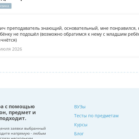
изика
ч преподаватель знающий, основательный, мне понравился, 
бёнку не подошёл (возможно обратимся к нему с младшим ребён
ачнётся)
 июля 2026
ра с помощью
ВУЗы
он, предмет и
Тесты по предметам
подходит.
Курсы
щения заявки выбранный
водите напрямую - любым
Блог
 сразу нескольким