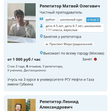
Репетитор Матвей Олегович
Частный преподаватель
python
школьный курс
и еще 2
дети 4-5 лет, дети 6-7 лет, школьники
1-11 класса, взрослые
Занятия у репетитора
м. Проспект Мира (радиальная)
Выезжает по всему городу (Москва)
от 1 000 руб / час
Занят
Стаж 3 года
8
отзывов
У репетитора
У ученика
Дистанционно
Учусь на 3 курсе в университете РГУ Нефти и Газа
имени Губкина
Репетитор Леонид
Александрович