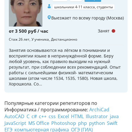
школьники 4-11 класса, студенты
Выезжает по всему городу (Москва)
от 3 500 руб / час
Занят
Стаж 26 лет
У ученика
Дистанционно
Занятия основываются на лёгком в понимании и
восприятии языке в непринуждённой форме. Беру
любой уровень, как правило выходим на нужный
результат, при соблюдении всех рекомендаций. Опыт
работы с сильнейшими физикой- математическим
школами (атом числе 1534, 1535, 1580). Новая школа,
Хорошкола. Со...
Популярные категории репетиторов по
Информатика / программирование:
ArchiCad
AutoCAD
C
c#
c++
css
Excel
HTML
Illustrator
java
JavaScript
MS Office
Photoshop
php
python
Swift
ЕГЭ
компьютерная графика
ОГЭ (ГИА)