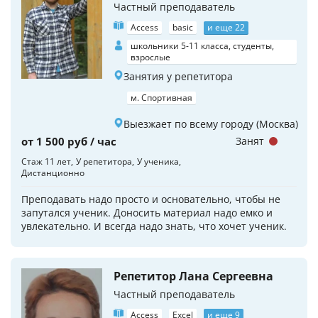
Частный преподаватель
Access
basic
и еще 22
школьники 5-11 класса, студенты,
взрослые
Занятия у репетитора
м. Спортивная
Выезжает по всему городу (Москва)
от 1 500 руб / час
Занят
Стаж 11 лет
У репетитора
У ученика
Дистанционно
Преподавать надо просто и основательно, чтобы не
запутался ученик. Доносить материал надо емко и
увлекательно. И всегда надо знать, что хочет ученик.
Репетитор Лана Сергеевна
Частный преподаватель
Access
Excel
и еще 9