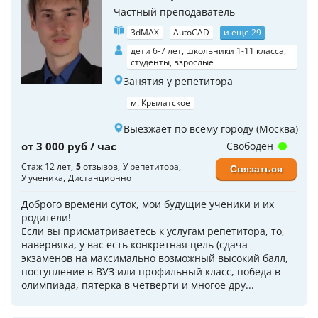
Частный преподаватель
3dMAX
AutoCAD
и еще 29
дети 6-7 лет, школьники 1-11 класса,
студенты, взрослые
Занятия у репетитора
м. Крылатское
Выезжает по всему городу (Москва)
от 3 000 руб / час
Свободен
Стаж 12 лет
5
отзывов
У репетитора
Связаться
У ученика
Дистанционно
Доброго времени суток, мои будущие ученики и их
родители!
Если вы присматриваетесь к услугам репетитора, то,
наверняка, у вас есть конкретная цель (сдача
экзаменов на максимально возможный высокий балл,
поступление в ВУЗ или профильный класс, победа в
олимпиада, пятерка в четверти и многое дру...