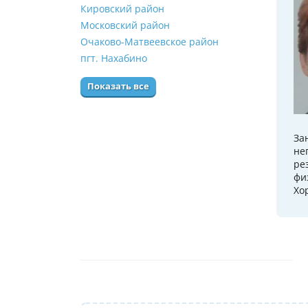
Кировский район
Московский район
Очаково-Матвеевское район
пгт. Нахабино
Показать все
За
не
ре
фи
Хо