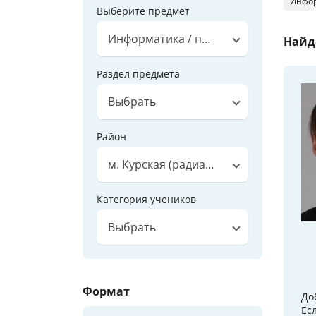
Инфор
Выберите предмет
Информатика / программирование
Найд
Раздел предмета
Выбрать
Район
м. Курская (радиальная)
Категория учеников
Выбрать
Формат
До
Ес