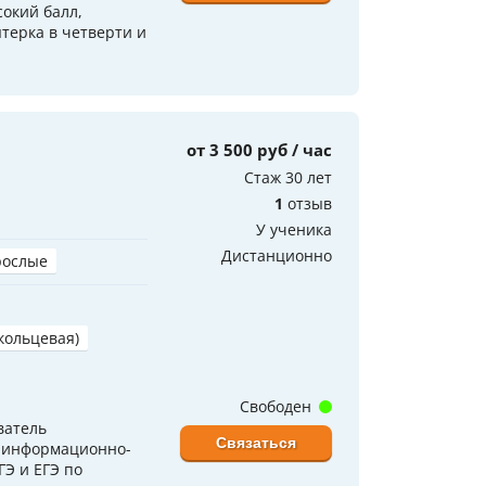
окий балл,
терка в четверти и
от 3 500 руб / час
Стаж 30 лет
1
отзыв
У ученика
Дистанционно
рослые
(кольцевая)
Свободен
ватель
Связаться
, информационно-
ГЭ и ЕГЭ по