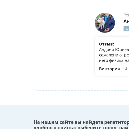
Ре
А
Ф
Отзыв:
Андрей Юрьеви
сожалению, ре
него физика н
Виктория
14
На нашем сайте вы найдете репетито
удобного поиска: выберите город, рай