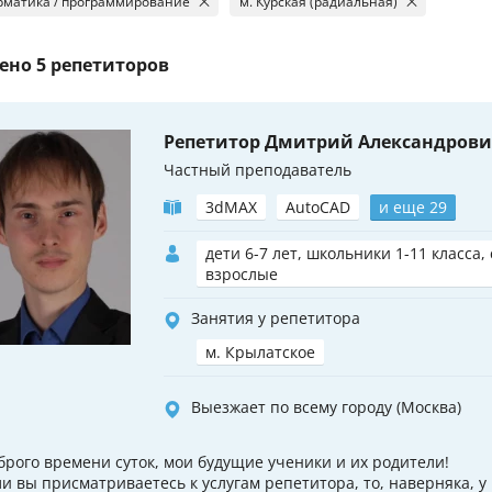
матика / программирование
м. Курская (радиальная)
ено
5 репетиторов
Репетитор Дмитрий Александров
Частный преподаватель
3dMAX
AutoCAD
и еще 29
дети 6-7 лет, школьники 1-11 класса,
взрослые
Занятия у репетитора
м. Крылатское
Выезжает по всему городу (Москва)
брого времени суток, мои будущие ученики и их родители!
ли вы присматриваетесь к услугам репетитора, то, наверняка, у 