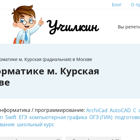
Блог
О п
Вы репет
матике м. Курская (радиальная) в Москве
рматике м. Курская
ве
Информатика / программирование:
ArchiCad
AutoCAD
C
on
Swift
ЕГЭ
компьютерная графика
ОГЭ (ГИА)
подготовк
ование
школьный курс