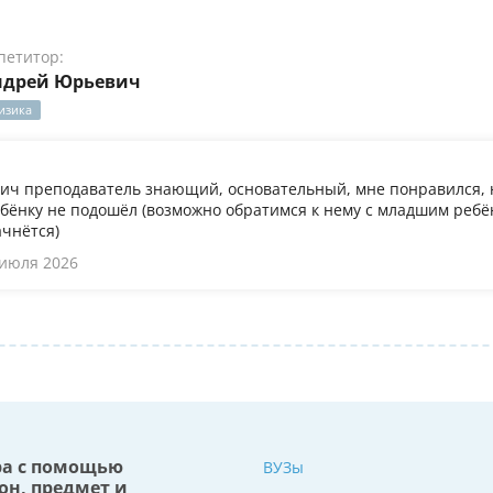
петитор:
ндрей Юрьевич
изика
ч преподаватель знающий, основательный, мне понравился, 
бёнку не подошёл (возможно обратимся к нему с младшим ребён
ачнётся)
 июля 2026
ра с помощью
ВУЗы
он, предмет и