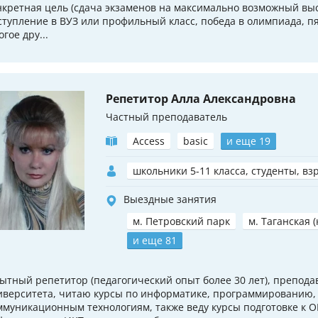
нкретная цель (сдача экзаменов на максимально возможный выс
ступление в ВУЗ или профильный класс, победа в олимпиада, пя
гое дру...
Репетитор Алла Александровна
Частный преподаватель
Access
basic
и еще 19
школьники 5-11 класса, студенты, вз
Выездные занятия
м. Петровский парк
м. Таганская 
и еще 81
ытный репетитор (педагогический опыт более 30 лет), препода
иверситета, читаю курсы по информатике, программированию
ммуникационным технологиям, также веду курсы подготовке к О