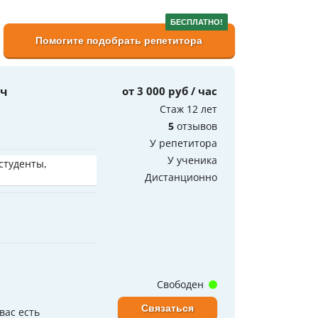
БЕСПЛАТНО!
Помогите подобрать репетитора
ич
от 3 000 руб / час
Стаж 12 лет
5
отзывов
У репетитора
У ученика
 студенты,
Дистанционно
Свободен
Связаться
вас есть