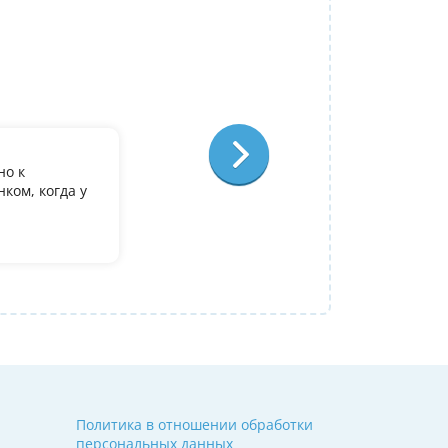
Репетитор:
Ольга Александровна
Физика
Отзыв:
но к
У дочери есть желание поступить в it лиц
ком, когда у
олимпиадеого уровня 7 и 8 класс за лето
9. Искали посильнее преподавателя для п
Ольгой Александровне! Спасибо!
Алина
14 июля 2026
Политика в отношении обработки
персональных данных