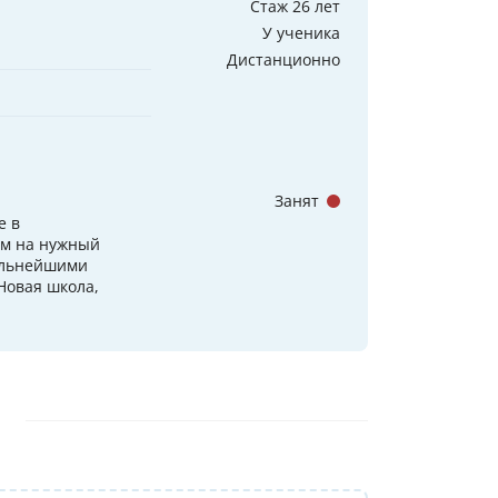
Стаж 26 лет
У ученика
Дистанционно
Занят
е в
им на нужный
сильнейшими
Новая школа,