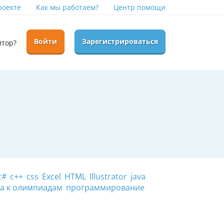
роекте
Как мы работаем?
Центр помощи
Войти
Зарегистрироваться
итор?
c#
c++
css
Excel
HTML
Illustrator
java
а к олимпиадам
программирование