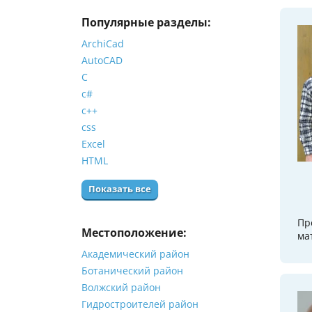
Популярные разделы:
ArchiCad
AutoCAD
C
c#
c++
css
Excel
HTML
Показать все
Пр
Местоположение:
ма
Академический район
Ботанический район
Волжский район
Гидростроителей район