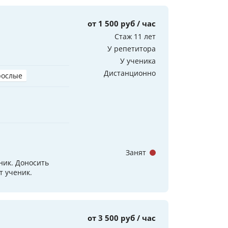
от 1 500 руб / час
Стаж 11 лет
У репетитора
У ученика
Дистанционно
рослые
Занят
ник. Доносить
т ученик.
от 3 500 руб / час