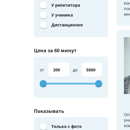
ко
У репетитора
по
мно
У ученика
Дистанционно
Цена за 60 минут
от
до
Показывать
Оп
ун
ко
Только с фото