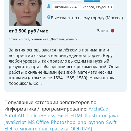
школьники 4-11 класса, студенты
Выезжает по всему городу (Москва)
от 3 500 руб / час
Занят
Стаж 26 лет
У ученика
Дистанционно
Занятия основываются на лёгком в понимании и
восприятии языке в непринуждённой форме. Беру
любой уровень, как правило выходим на нужный
результат, при соблюдении всех рекомендаций. Опыт
работы с сильнейшими физикой- математическим
школами (атом числе 1534, 1535, 1580). Новая школа,
Хорошкола. Со...
Популярные категории репетиторов по
Информатика / программирование:
ArchiCad
AutoCAD
C
c#
c++
css
Excel
HTML
Illustrator
java
JavaScript
MS Office
Photoshop
php
python
Swift
ЕГЭ
компьютерная графика
ОГЭ (ГИА)