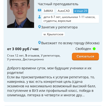
Частный преподаватель
3dMAX
AutoCAD
и еще 29
дети 6-7 лет, школьники 1-11 класса,
студенты, взрослые
Занятия у репетитора
м. Крылатское
Выезжает по всему городу (Москва)
от 3 000 руб / час
Свободен
Стаж 12 лет
5
отзывов
У репетитора
Связаться
У ученика
Дистанционно
Доброго времени суток, мои будущие ученики и их
родители!
Если вы присматриваетесь к услугам репетитора, то,
наверняка, у вас есть конкретная цель (сдача
экзаменов на максимально возможный высокий балл,
поступление в ВУЗ или профильный класс, победа в
олимпиада, пятерка в четверти и многое дру...