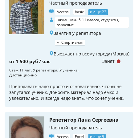
Частный преподаватель
Access
basic
и еще 22
школьники 5-11 класса, студенты,
взрослые
Занятия у репетитора
м. Спортивная
Выезжает по всему городу (Москва)
от 1 500 руб / час
Занят
Стаж 11 лет
У репетитора
У ученика
Дистанционно
Преподавать надо просто и основательно, чтобы не
запутался ученик. Доносить материал надо емко и
увлекательно. И всегда надо знать, что хочет ученик.
Репетитор Лана Сергеевна
Частный преподаватель
Access
Excel
и еще 9