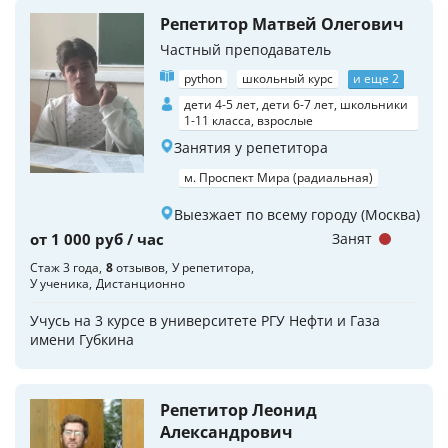
Репетитор Матвей Олегович
Частный преподаватель
python
школьный курс
и еще 2
дети 4-5 лет, дети 6-7 лет, школьники
1-11 класса, взрослые
Занятия у репетитора
м. Проспект Мира (радиальная)
Выезжает по всему городу (Москва)
от 1 000 руб / час
Занят
Стаж 3 года
8
отзывов
У репетитора
У ученика
Дистанционно
Учусь на 3 курсе в университете РГУ Нефти и Газа
имени Губкина
Репетитор Леонид
Александрович