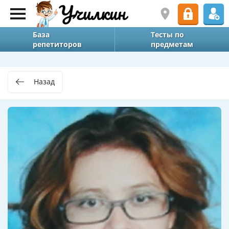
База
Тесты по
репетиторов
предметам
Назад