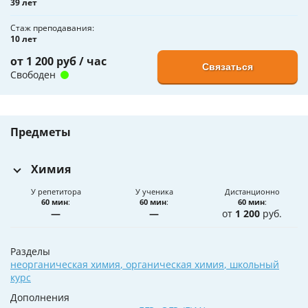
39 лет
Стаж преподавания
10 лет
от 1 200 руб / час
Связаться
Свободен
Предметы
Химия
У репетитора
У ученика
Дистанционно
60 мин
:
60 мин
:
60 мин
:
—
—
от
1 200
руб.
Разделы
неорганическая химия
,
органическая химия
,
школьный
курс
Дополнения