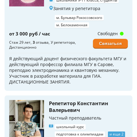
школьники 9-11 класса, студенты
Занятия у репетитора
м. Бульвар Рокоссовского
м. Белокаменная
от 3 000 руб / час
Свободен
Стаж 29 лет
3
отзыва
У репетитора
Связаться
Дистанционно
Я действующий доцент физического факультета МГУ и
действующий профессор филиала МГУ в Сарове,
преподаю электродинамика и квантовую механику.
Участник в разработке материала для ГИА.
ДИСТАНЦИОННЫЕ ЗАНЯТИЯ.
Репетитор Константин
Валерьевич
Частный преподаватель
школьный курс
подготовка к олимпиадам
и еще 2