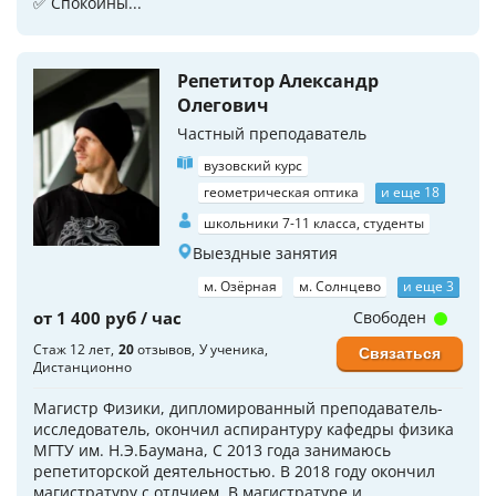
✅ Спокойны...
Репетитор Александр
Олегович
Частный преподаватель
вузовский курс
геометрическая оптика
и еще 18
школьники 7-11 класса, студенты
Выездные занятия
м. Озёрная
м. Солнцево
и еще 3
от 1 400 руб / час
Свободен
Стаж 12 лет
20
отзывов
У ученика
Связаться
Дистанционно
Магистр Физики, дипломированный преподаватель-
исследователь, окончил аспирантуру кафедры физика
МГТУ им. Н.Э.Баумана, С 2013 года занимаюсь
репетиторской деятельностью. В 2018 году окончил
магистратуру с отлчием. В магистратуре и