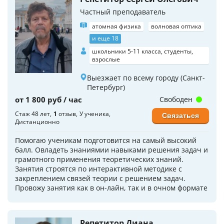
Частный преподаватель
атомная физика
волновая оптика
и еще 18
школьники 5-11 класса, студенты,
взрослые
Выезжает по всему городу (Санкт-
Петербург)
от 1 800 руб / час
Свободен
Стаж 48 лет
1
отзыв
У ученика
Связаться
Дистанционно
Помогаю ученикам подготовится на самый высокий
балл. Овладеть знаниямии навыками решения задач и
грамотного применения теоретических знаний.
Занятия строятся по интерактивной методике с
закреплением связей теории с решением задач.
Провожу занятия как в он-лайн, так и в очном формате
Репетитор Диана