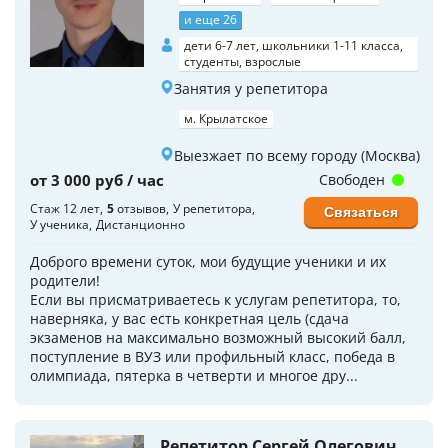
и еще 26
дети 6-7 лет, школьники 1-11 класса,
студенты, взрослые
Занятия у репетитора
м. Крылатское
Выезжает по всему городу (Москва)
от 3 000 руб / час
Свободен
Стаж 12 лет
5
отзывов
У репетитора
Связаться
У ученика
Дистанционно
Доброго времени суток, мои будущие ученики и их
родители!
Если вы присматриваетесь к услугам репетитора, то,
наверняка, у вас есть конкретная цель (сдача
экзаменов на максимально возможный высокий балл,
поступление в ВУЗ или профильный класс, победа в
олимпиада, пятерка в четверти и многое дру...
Репетитор Сергей Олегович