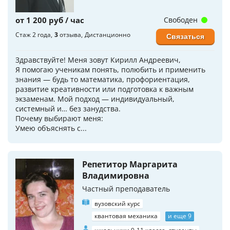
от 1 200 руб / час
Свободен
Стаж 2 года
3
отзыва
Дистанционно
Связаться
Здравствуйте! Меня зовут Кирилл Андреевич,
Я помогаю ученикам понять, полюбить и применить
знания — будь то математика, профориентация,
развитие креативности или подготовка к важным
экзаменам. Мой подход — индивидуальный,
системный и… без занудства.
Почему выбирают меня:
Умею объяснять с...
Репетитор Маргарита
Владимировна
Частный преподаватель
вузовский курс
квантовая механика
и еще 9