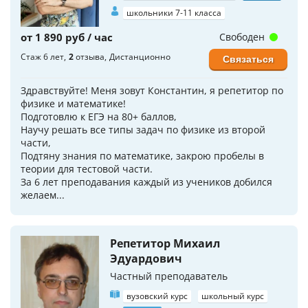
школьники 7-11 класса
от 1 890 руб / час
Свободен
Стаж 6 лет
2
отзыва
Дистанционно
Связаться
Здравствуйте! Меня зовут Константин, я репетитор по
физике и математике!
Подготовлю к ЕГЭ на 80+ баллов,
Научу решать все типы задач по физике из второй
части,
Подтяну знания по математике, закрою пробелы в
теории для тестовой части.
За 6 лет преподавания каждый из учеников добился
желаем...
Репетитор Михаил
Эдуардович
Частный преподаватель
вузовский курс
школьный курс