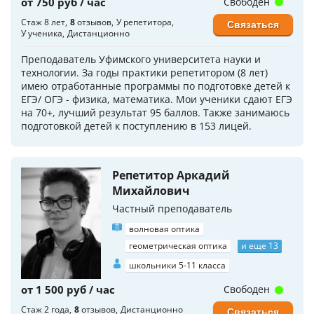
от 750 руб / час
Свободен
Стаж 8 лет
8
отзывов
У репетитора
Связаться
У ученика
Дистанционно
Преподаватель Уфимского университета науки и
технологии. За годы практики репетитором (8 лет)
имею отработанные программы по подготовке детей к
ЕГЭ/ ОГЭ - физика, математика. Мои ученики сдают ЕГЭ
на 70+, лучший результат 95 баллов. Также занимаюсь
подготовкой детей к поступлению в 153 лицей.
Репетитор Аркадий
Михайлович
Частный преподаватель
волновая оптика
геометрическая оптика
и еще 13
школьники 5-11 класса
от 1 500 руб / час
Свободен
Стаж 2 года
8
отзывов
Дистанционно
Связаться