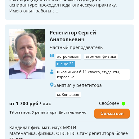
аспирантуре проходил педагогическую практику.
Имею опыт работы с ...
Репетитор Сергей
Анатольевич
Частный преподаватель
астрономия
атомная физика
и еще 22
школьники 6-11 класса, студенты,
взрослые
Занятия у репетитора
м. Коньково
от 1 700 руб / час
Свободен
19
отзывов
У репетитора
Дистанционно
Связаться
Кандидат физ.-мат. наук МФТИ.
Математика, физика. ОГЭ, ЕГЭ. Стаж репетитора более