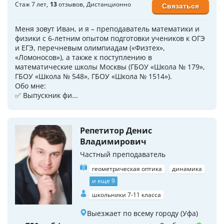
Стаж 7 лет
13
отзывов
Дистанционно
Связаться
Меня зовут Иван, и я – преподаватель математики и
физики с 6-летним опытом подготовки учеников к ОГЭ
и ЕГЭ, перечневым олимпиадам («Физтех»,
«Ломоносов»), а также к поступлению в
математические школы Москвы (ГБОУ «Школа № 179»,
ГБОУ «Школа № 548», ГБОУ «Школа № 1514»).
Обо мне:
✅ Выпускник фи...
Репетитор Денис
Владимирович
Частный преподаватель
геометрическая оптика
динамика
и еще 9
школьники 7-11 класса
Выезжает по всему городу (Уфа)