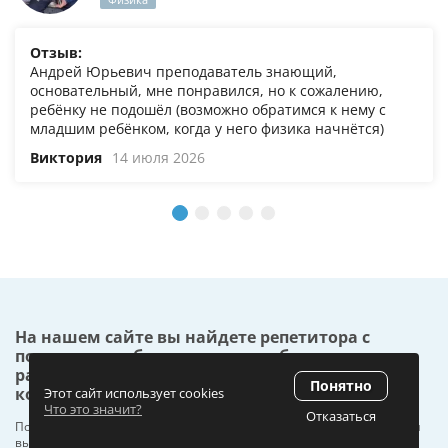
Отзыв:
Андрей Юрьевич преподаватель знающий,
основательный, мне понравился, но к сожалению,
ребёнку не подошёл (возможно обратимся к нему с
младшим ребёнком, когда у него физика начнётся)
Виктория
14 июля 2026
На нашем сайте вы найдете репетитора с
помощью удобного поиска: выберите город,
район, предмет и подберите специалиста,
Понятно
который вам подходит.
Этот сайт использует cookies
Что это значит?
Отказаться
Поиск для вас полностью
БЕСПЛАТНЫЙ
. После размещения заявки
выбранный репетитор быстро свяжется с вами, а оплату вы