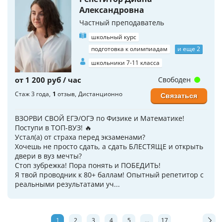
Александровна
Частный преподаватель
школьный курс
подготовка к олимпиадам
и еще 2
школьники 7-11 класса
от 1 200 руб / час
Свободен
Стаж 3 года
1
отзыв
Дистанционно
Связаться
ВЗОРВИ СВОЙ ЕГЭ/ОГЭ по Физике и Математике!
Поступи в ТОП-ВУЗ! 🔥
Устал(а) от страха перед экзаменами?
Хочешь не просто сдать, а сдать БЛЕСТЯЩЕ и открыть
двери в вуз мечты?
Стоп зубрежка! Пора понять и ПОБЕДИТЬ!
Я твой проводник к 80+ баллам! Опытный репетитор с
реальными результатами уч...
1
2
3
4
5
...
17