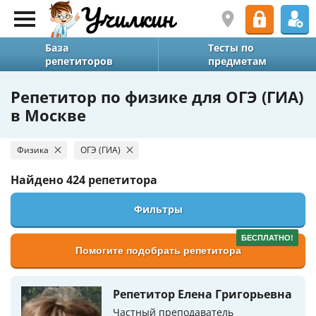
База
Тесты по
репетиторов
предметам
Репетитор по физике для ОГЭ (ГИА)
в Москве
Физика
ОГЭ (ГИА)
Найдено
424 репетитора
Фильтры
БЕСПЛАТНО!
Помогите подобрать репетитора
Репетитор Елена Григорьевна
Частный преподаватель