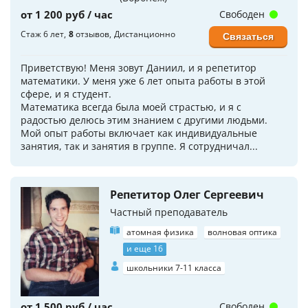
от 1 200 руб / час
Свободен
Стаж 6 лет
8
отзывов
Дистанционно
Связаться
Приветствую! Меня зовут Даниил, и я репетитор
математики. У меня уже 6 лет опыта работы в этой
сфере, и я студент.
Математика всегда была моей страстью, и я с
радостью делюсь этим знанием с другими людьми.
Мой опыт работы включает как индивидуальные
занятия, так и занятия в группе. Я сотрудничал...
Репетитор Олег Сергеевич
Частный преподаватель
атомная физика
волновая оптика
и еще 16
школьники 7-11 класса
от 1 500 руб / час
Свободен