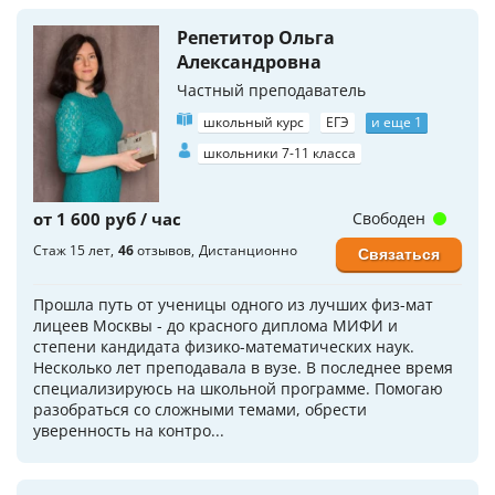
Репетитор Ольга
Александровна
Частный преподаватель
школьный курс
ЕГЭ
и еще 1
школьники 7-11 класса
от 1 600 руб / час
Свободен
Стаж 15 лет
46
отзывов
Дистанционно
Связаться
Прошла путь от ученицы одного из лучших физ-мат
лицеев Москвы - до красного диплома МИФИ и
степени кандидата физико-математических наук.
Несколько лет преподавала в вузе. В последнее время
специализируюсь на школьной программе. Помогаю
разобраться со сложными темами, обрести
уверенность на контро...