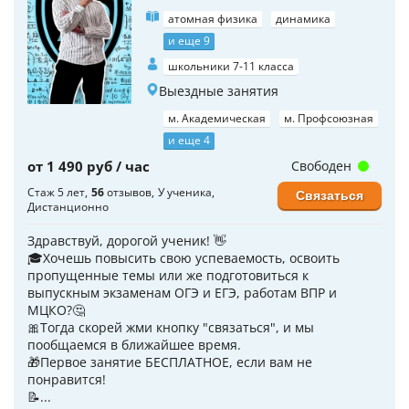
атомная физика
динамика
и еще 9
школьники 7-11 класса
Выездные занятия
м. Академическая
м. Профсоюзная
и еще 4
от 1 490 руб / час
Свободен
Стаж 5 лет
56
отзывов
У ученика
Связаться
Дистанционно
Здравствуй, дорогой ученик! 👋
🎓Хочешь повысить свою успеваемость, освоить
пропущенные темы или же подготовиться к
выпускным экзаменам ОГЭ и ЕГЭ, работам ВПР и
МЦКО?🤔
🎀Тогда скорей жми кнопку "связаться", и мы
пообщаемся в ближайшее время.
🎁Первое занятие БЕСПЛАТНОЕ, если вам не
понравится!
📝...