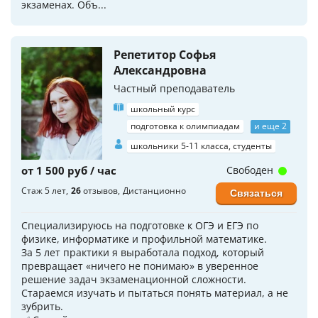
экзаменах. Объ...
Репетитор Софья
Александровна
Частный преподаватель
школьный курс
подготовка к олимпиадам
и еще 2
школьники 5-11 класса, студенты
от 1 500 руб / час
Свободен
Стаж 5 лет
26
отзывов
Дистанционно
Связаться
Специализируюсь на подготовке к ОГЭ и ЕГЭ по
физике, информатике и профильной математике.
За 5 лет практики я выработала подход, который
превращает «ничего не понимаю» в уверенное
решение задач экзаменационной сложности.
Стараемся изучать и пытаться понять материал, а не
зубрить.