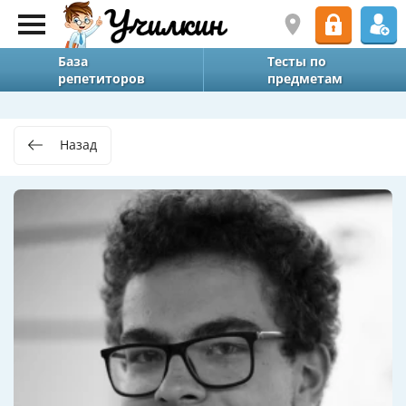
База
Тесты по
репетиторов
предметам
Назад