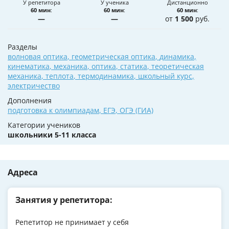
У репетитора
У ученика
Дистанционно
60 мин
:
60 мин
:
60 мин
:
—
—
от
1 500
руб.
Разделы
волновая оптика
,
геометрическая оптика
,
динамика
,
кинематика
,
механика
,
оптика
,
статика
,
теоретическая
механика
,
теплота
,
термодинамика
,
школьный курс
,
электричество
Дополнения
подготовка к олимпиадам
,
ЕГЭ
,
ОГЭ (ГИА)
Категории учеников
школьники 5-11 класса
Адреса
Занятия у репетитора:
Репетитор не принимает у себя