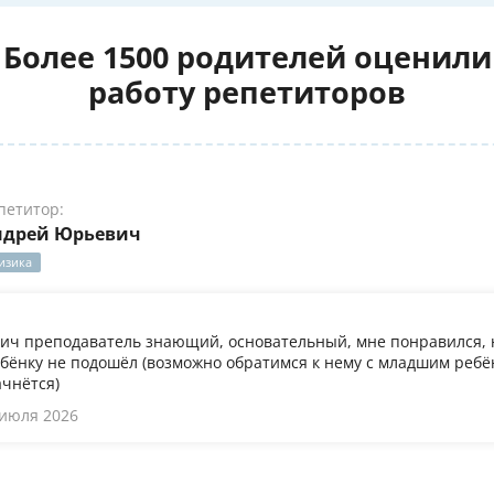
Более 1500 родителей оценили
работу репетиторов
петитор:
ндрей Юрьевич
изика
ч преподаватель знающий, основательный, мне понравился, 
бёнку не подошёл (возможно обратимся к нему с младшим ребён
ачнётся)
 июля 2026