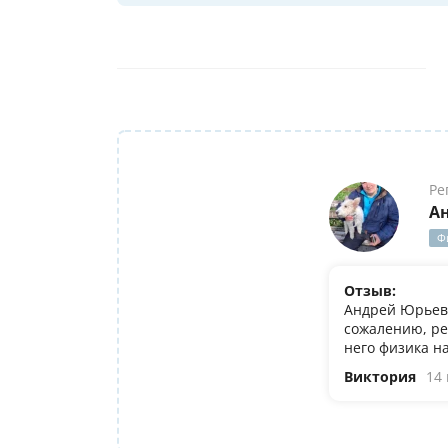
Ре
А
Ф
Отзыв:
Андрей Юрьеви
сожалению, ре
него физика н
Виктория
14