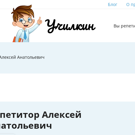
Блог
О п
Вы репет
Алексей Анатольевич
петитор Алексей
натольевич