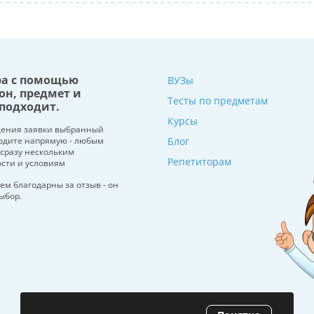
ра с помощью
ВУЗы
он, предмет и
Тесты по предметам
подходит.
Курсы
щения заявки выбранный
водите напрямую - любым
Блог
 сразу нескольким
Репетиторам
ости и условиям
ем благодарны за отзыв - он
ыбор.