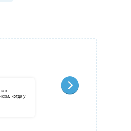
Репетитор:
Ольга Александровна
Физика
Отзыв:
но к
У дочери есть желание поступить в it лиц
ком, когда у
олимпиадеого уровня 7 и 8 класс за лето
9. Искали посильнее преподавателя для п
Ольгой Александровне! Спасибо!
Алина
14 июля 2026