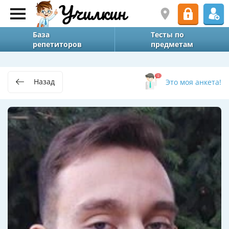
База
Тесты по
репетиторов
предметам
Назад
Это моя анкета!