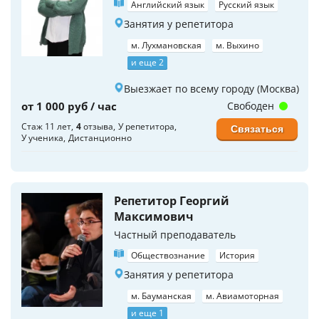
Английский язык
Русский язык
Занятия у репетитора
м. Лухмановская
м. Выхино
и еще 2
Выезжает по всему городу (Москва)
от 1 000 руб / час
Свободен
Стаж 11 лет
4
отзыва
У репетитора
Связаться
У ученика
Дистанционно
Репетитор Георгий
Максимович
Частный преподаватель
Обществознание
История
Занятия у репетитора
м. Бауманская
м. Авиамоторная
и еще 1