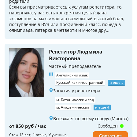
родители!
Если вы присматриваетесь к услугам репетитора, то,
наверняка, у вас есть конкретная цель (сдача
экзаменов на максимально возможный высокий балл,
поступление в ВУЗ или профильный класс, победа в
олимпиада, пятерка в четверти и многое дру...
Репетитор Людмила
Викторовна
Частный преподаватель
Английский язык
Русский как иностранный
и еще 5
Занятия у репетитора
м. Ботанический сад
м. Академическая
и еще 4
Выезжает по всему городу (Москва)
от 850 руб / час
Свободен
Стаж 13 лет
1
отзыв
У ученика
Связаться