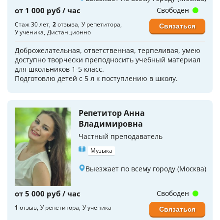
от 1 000 руб / час
Свободен
Стаж 30 лет
2
отзыва
У репетитора
Связаться
У ученика
Дистанционно
Доброжелательная, ответственная, терпеливая, умею
доступно творчески преподносить учебный материал
для школьников 1-5 класс.
Подготовлю детей с 5 л к поступлению в школу.
Репетитор Анна
Владимировна
Частный преподаватель
Музыка
Выезжает по всему городу (Москва)
от 5 000 руб / час
Свободен
1
отзыв
У репетитора
У ученика
Связаться