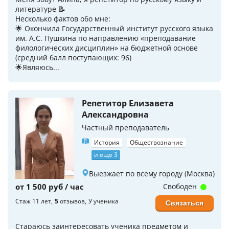
литературе 📝
Несколько фактов обо мне:
🌟 Окончила Государственный институт русского языка
им. А.С. Пушкина по направлению «преподавание
филологических дисциплин» на бюджетной основе
(средний балл поступающих: 96)
🌟Являюсь...
Репетитор Елизавета
Александровна
Частный преподаватель
История
Обществознание
и еще 3
Выезжает по всему городу (Москва)
от 1 500 руб / час
Свободен
Стаж 11 лет
5
отзывов
У ученика
Связаться
Стараюсь заинтересовать ученика предметом и