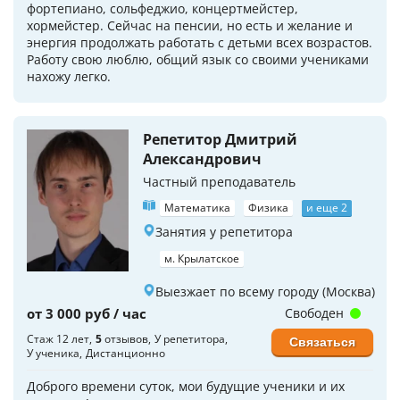
фортепиано, сольфеджио, концертмейстер,
хормейстер. Сейчас на пенсии, но есть и желание и
энергия продолжать работать с детьми всех возрастов.
Работу свою люблю, общий язык со своими учениками
нахожу легко.
Репетитор Дмитрий
Александрович
Частный преподаватель
Математика
Физика
и еще 2
Занятия у репетитора
м. Крылатское
Выезжает по всему городу (Москва)
от 3 000 руб / час
Свободен
Стаж 12 лет
5
отзывов
У репетитора
Связаться
У ученика
Дистанционно
Доброго времени суток, мои будущие ученики и их