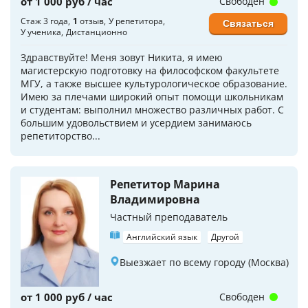
от 1 000 руб / час
Свободен
Стаж 3 года
1
отзыв
У репетитора
Связаться
У ученика
Дистанционно
Здравствуйте! Меня зовут Никита, я имею
магистерскую подготовку на философском факультете
МГУ, а также высшее культурологическое образование.
Имею за плечами широкий опыт помощи школьникам
и студентам: выполнил множество различных работ. С
большим удовольствием и усердием занимаюсь
репетиторство...
Репетитор Марина
Владимировна
Частный преподаватель
Английский язык
Другой
Выезжает по всему городу (Москва)
от 1 000 руб / час
Свободен