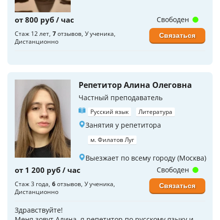
от 800 руб / час
Свободен
Стаж 12 лет
7
отзывов
У ученика
Связаться
Дистанционно
Репетитор Алина Олеговна
Частный преподаватель
Русский язык
Литература
Занятия у репетитора
м. Филатов Луг
Выезжает по всему городу (Москва)
от 1 200 руб / час
Свободен
Стаж 3 года
6
отзывов
У ученика
Связаться
Дистанционно
Здравствуйте!
Меня зовут Алина, я репетитор по русскому языку и