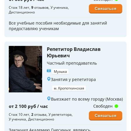
Стаж 18 лет
9
отзывов
У ученика
Связаться
Дистанционно
Все учебные пособия необходимые для занятий
предоставляю ученикам
Репетитор Владислав
Юрьевич
Частный преподаватель
Музыка
Занятия у репетитора
м. Кропоткинская
Выезжает по всему городу (Москва)
от 2 100 руб / час
Свободен
Стаж 10 лет
2
отзыва
У репетитора
Связаться
У ученика
Дистанционно
Закончил Академию Гнесиных, являюсь