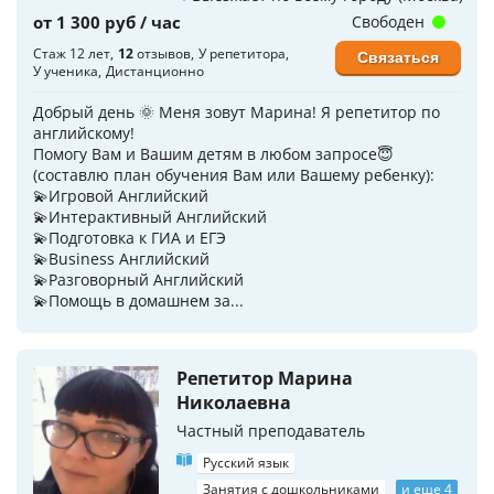
от 1 300 руб / час
Свободен
Стаж 12 лет
12
отзывов
У репетитора
Связаться
У ученика
Дистанционно
Добрый день 🌞 Меня зовут Марина! Я репетитор по
английскому!
Помогу Вам и Вашим детям в любом запросе😇
(составлю план обучения Вам или Вашему ребенку):
💫Игровой Английский
💫Интерактивный Английский
💫Подготовка к ГИА и ЕГЭ
💫Business Английский
💫Разговорный Английский
💫Помощь в домашнем за...
Репетитор Марина
Николаевна
Частный преподаватель
Русский язык
Занятия с дошкольниками
и еще 4