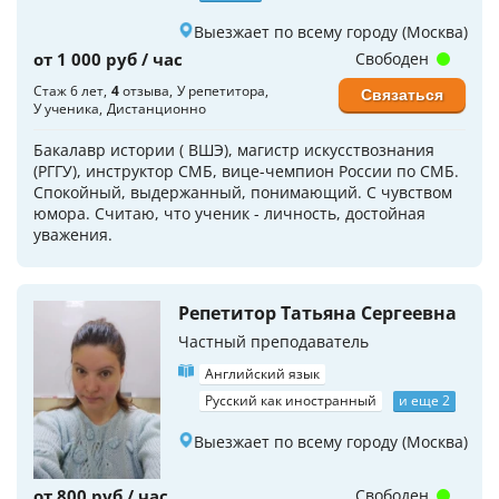
Выезжает по всему городу (Москва)
от 1 000 руб / час
Свободен
Стаж 6 лет
4
отзыва
У репетитора
Связаться
У ученика
Дистанционно
Бакалавр истории ( ВШЭ), магистр искусствознания
(РГГУ), инструктор СМБ, вице-чемпион России по СМБ.
Спокойный, выдержанный, понимающий. С чувством
юмора. Считаю, что ученик - личность, достойная
уважения.
Репетитор Татьяна Сергеевна
Частный преподаватель
Английский язык
Русский как иностранный
и еще 2
Выезжает по всему городу (Москва)
от 800 руб / час
Свободен