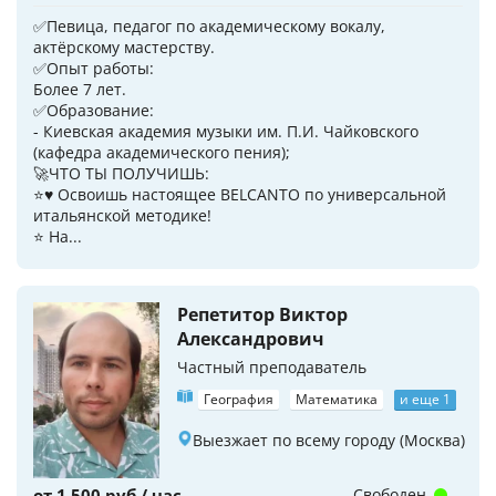
✅Певица, педагог по академическому вокалу,
актёрскому мастерству.
✅Опыт работы:
Более 7 лет.
✅Образование:
- Киевская академия музыки им. П.И. Чайковского
(кафедра академического пения);
🚀ЧТО ТЫ ПОЛУЧИШЬ:
⭐♥️ Освоишь настоящее BELCANTO по универсальной
итальянской методике!
⭐ На...
Репетитор Виктор
Александрович
Частный преподаватель
География
Математика
и еще 1
Выезжает по всему городу (Москва)
от 1 500 руб / час
Свободен