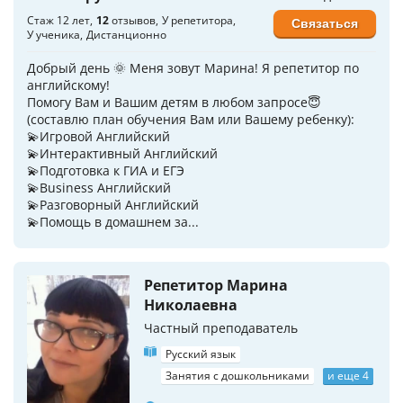
Стаж 12 лет
12
отзывов
У репетитора
Связаться
У ученика
Дистанционно
Добрый день 🌞 Меня зовут Марина! Я репетитор по
английскому!
Помогу Вам и Вашим детям в любом запросе😇
(составлю план обучения Вам или Вашему ребенку):
💫Игровой Английский
💫Интерактивный Английский
💫Подготовка к ГИА и ЕГЭ
💫Business Английский
💫Разговорный Английский
💫Помощь в домашнем за...
Репетитор Марина
Николаевна
Частный преподаватель
Русский язык
Занятия с дошкольниками
и еще 4