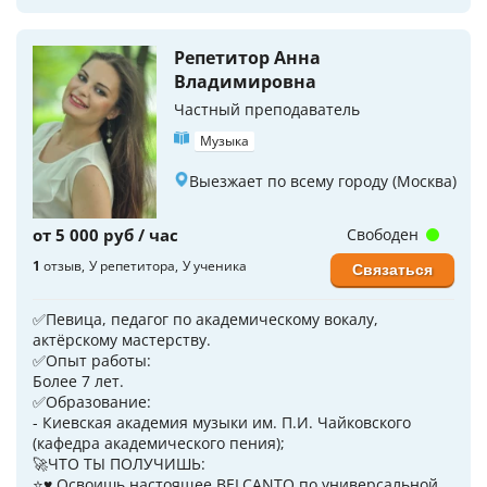
Репетитор Анна
Владимировна
Частный преподаватель
Музыка
Выезжает по всему городу (Москва)
от 5 000 руб / час
Свободен
1
отзыв
У репетитора
У ученика
Связаться
✅Певица, педагог по академическому вокалу,
актёрскому мастерству.
✅Опыт работы:
Более 7 лет.
✅Образование:
- Киевская академия музыки им. П.И. Чайковского
(кафедра академического пения);
🚀ЧТО ТЫ ПОЛУЧИШЬ:
⭐♥️ Освоишь настоящее BELCANTO по универсальной