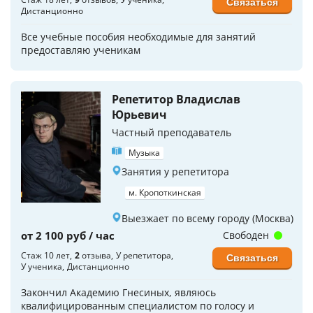
Связаться
Дистанционно
Все учебные пособия необходимые для занятий
предоставляю ученикам
Репетитор Владислав
Юрьевич
Частный преподаватель
Музыка
Занятия у репетитора
м. Кропоткинская
Выезжает по всему городу (Москва)
от 2 100 руб / час
Свободен
Стаж 10 лет
2
отзыва
У репетитора
Связаться
У ученика
Дистанционно
Закончил Академию Гнесиных, являюсь
квалифицированным специалистом по голосу и