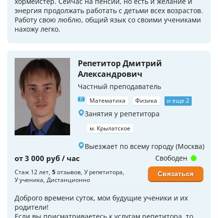
хормейстер. Сейчас на пенсии, но есть и желание и
энергия продолжать работать с детьми всех возрастов.
Работу свою люблю, общий язык со своими учениками
нахожу легко.
Репетитор Дмитрий
Александрович
Частный преподаватель
Математика
Физика
и еще 2
Занятия у репетитора
м. Крылатское
Выезжает по всему городу (Москва)
от 3 000 руб / час
Свободен
Стаж 12 лет
5
отзывов
У репетитора
Связаться
У ученика
Дистанционно
Доброго времени суток, мои будущие ученики и их
родители!
Если вы присматриваетесь к услугам репетитора, то,