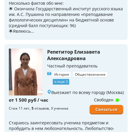
Несколько фактов обо мне:
🌟 Окончила Государственный институт русского языка
им. А.С. Пушкина по направлению «преподавание
филологических дисциплин» на бюджетной основе
(средний балл поступающих: 96)
🌟Являюсь...
Репетитор Елизавета
Александровна
Частный преподаватель
История
Обществознание
и еще 3
Выезжает по всему городу (Москва)
от 1 500 руб / час
Свободен
Стаж 11 лет
5
отзывов
У ученика
Связаться
Стараюсь заинтересовать ученика предметом и
пробудить в нем любознательность. Любопытство-