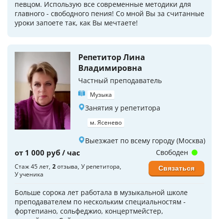
певцом. Использую все современные методики для
главного - свободного пения! Со мной Вы за считанные
уроки запоете так, как Вы мечтаете!
Репетитор Лина
Владимировна
Частный преподаватель
Музыка
Занятия у репетитора
м. Ясенево
Выезжает по всему городу (Москва)
от 1 000 руб / час
Свободен
Стаж 45 лет
2
отзыва
У репетитора
Связаться
У ученика
Больше сорока лет работала в музыкальной школе
преподавателем по нескольким специальностям -
фортепиано, сольфеджио, концертмейстер,