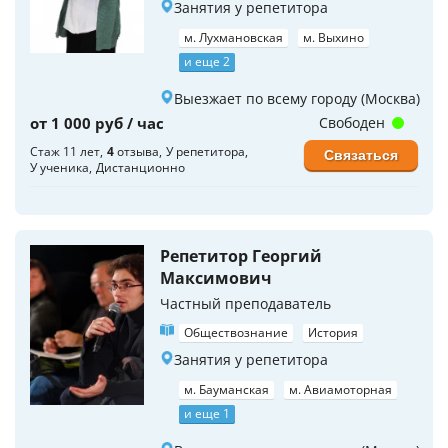
Занятия у репетитора
м. Лухмановская
м. Выхино
и еще 2
Выезжает по всему городу (Москва)
от 1 000 руб / час
Свободен
Стаж 11 лет
4
отзыва
У репетитора
Связаться
У ученика
Дистанционно
Репетитор Георгий
Максимович
Частный преподаватель
Обществознание
История
Занятия у репетитора
м. Бауманская
м. Авиамоторная
и еще 1