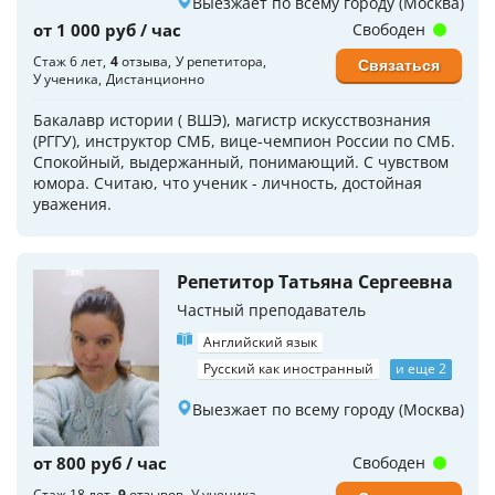
Выезжает по всему городу (Москва)
от 1 000 руб / час
Свободен
Стаж 6 лет
4
отзыва
У репетитора
Связаться
У ученика
Дистанционно
Бакалавр истории ( ВШЭ), магистр искусствознания
(РГГУ), инструктор СМБ, вице-чемпион России по СМБ.
Спокойный, выдержанный, понимающий. С чувством
юмора. Считаю, что ученик - личность, достойная
уважения.
Репетитор Татьяна Сергеевна
Частный преподаватель
Английский язык
Русский как иностранный
и еще 2
Выезжает по всему городу (Москва)
от 800 руб / час
Свободен
Стаж 18 лет
9
отзывов
У ученика