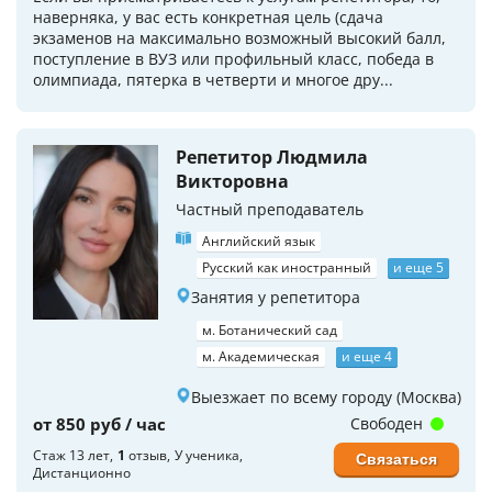
наверняка, у вас есть конкретная цель (сдача
экзаменов на максимально возможный высокий балл,
поступление в ВУЗ или профильный класс, победа в
олимпиада, пятерка в четверти и многое дру...
Репетитор Людмила
Викторовна
Частный преподаватель
Английский язык
Русский как иностранный
и еще 5
Занятия у репетитора
м. Ботанический сад
м. Академическая
и еще 4
Выезжает по всему городу (Москва)
от 850 руб / час
Свободен
Стаж 13 лет
1
отзыв
У ученика
Связаться
Дистанционно