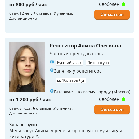
от 800 руб / час
Свободен
Стаж 12 лет
7
отзывов
У ученика
Связаться
Дистанционно
Репетитор Алина Олеговна
Частный преподаватель
Русский язык
Литература
Занятия у репетитора
м. Филатов Луг
Выезжает по всему городу (Москва)
от 1 200 руб / час
Свободен
Стаж 3 года
6
отзывов
У ученика
Связаться
Дистанционно
Здравствуйте!
Меня зовут Алина, я репетитор по русскому языку и
литературе 📝