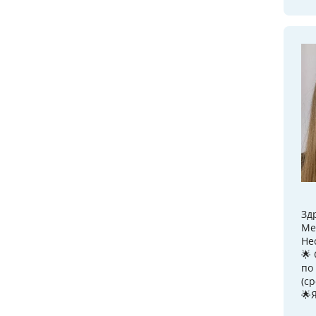
Зд
Ме
Не
🌟
по
(с
🌟