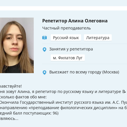
Репетитор Алина Олеговна
Частный преподаватель
Русский язык
Литература
Занятия у репетитора
м. Филатов Луг
Выезжает по всему городу (Москва)
равствуйте!
ня зовут Алина, я репетитор по русскому языку и литературе 📝
сколько фактов обо мне:
 Окончила Государственный институт русского языка им. А.С. П
 направлению «преподавание филологических дисциплин» на 
редний балл поступающих: 96)
Являюсь...