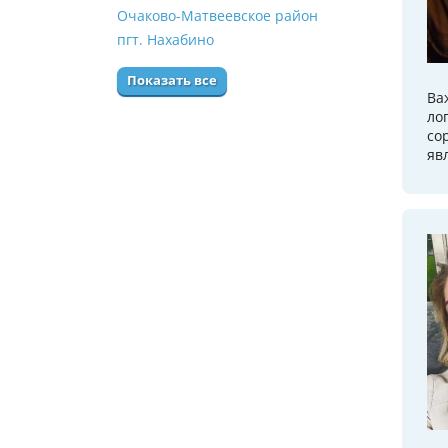
Очаково-Матвеевское район
пгт. Нахабино
Показать все
Ва
ло
со
яв