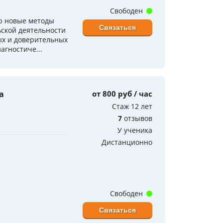
Свободен
ю новые методы
Связаться
ской деятельности
ых и доверительных
агностиче...
а
от 800 руб / час
Стаж 12 лет
7
отзывов
У ученика
Дистанционно
Свободен
Связаться