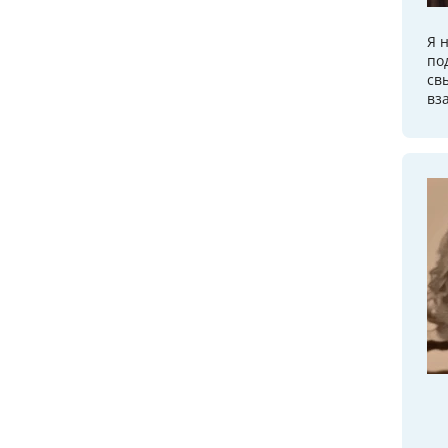
Я 
по
св
вз