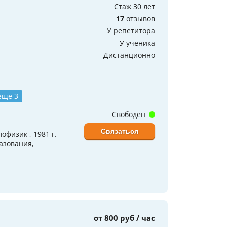
Стаж 30 лет
17
отзывов
У репетитора
У ученика
Дистанционно
еще 3
Свободен
Связаться
физик , 1981 г.
азования,
от 800 руб / час