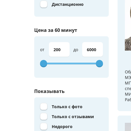
Дистанционно
Цена за 60 минут
от
до
Об
МЭ
МГ
сп
Показывать
МИ
Ра
Только с фото
Только с отзывами
Недорого