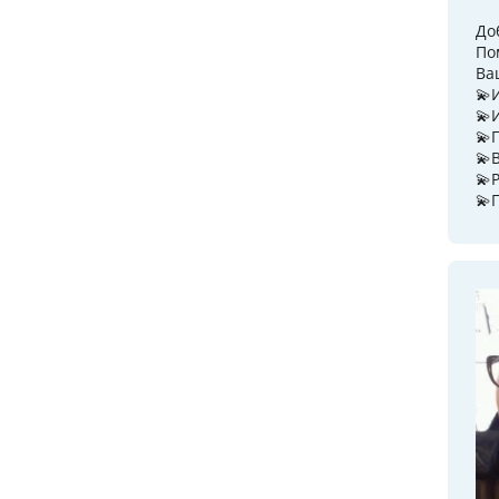
До
По
Ва
💫
💫
💫
💫
💫
💫