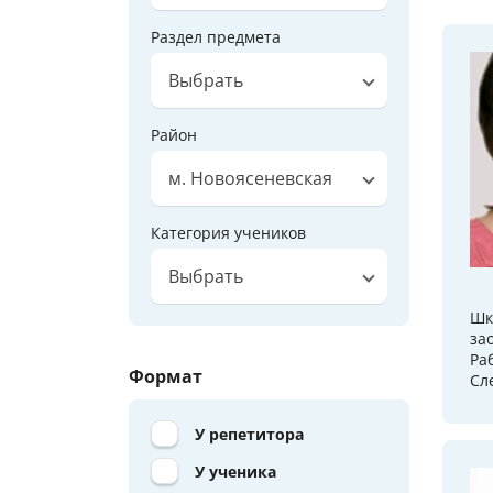
Раздел предмета
Выбрать
Район
м. Новоясеневская
Категория учеников
Выбрать
Шк
за
Ра
Формат
Сл
У репетитора
У ученика