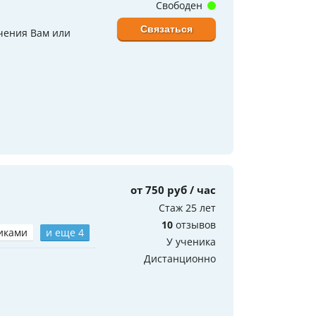
Свободен
Связаться
учения Вам или
от 750 руб / час
Стаж 25 лет
10
отзывов
иками
и еще 4
У ученика
Дистанционно