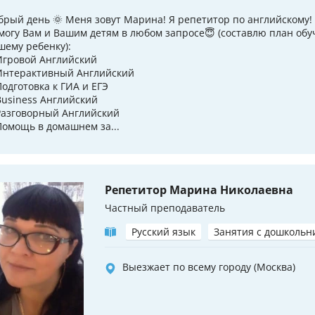
брый день 🌞 Меня зовут Марина! Я репетитор по английскому!
могу Вам и Вашим детям в любом запросе😇 (составлю план об
шему ребенку):
Игровой Английский
Интерактивный Английский
Подготовка к ГИА и ЕГЭ
Business Английский
Разговорный Английский
Помощь в домашнем за...
Репетитор Марина Николаевна
Частный преподаватель
Русский язык
Занятия с дошкольн
Выезжает по всему городу (Москва)