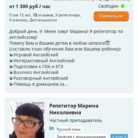
от 1 300 руб / час
Свободен
Стаж 12 лет
12
отзывов
У репетитора
Связаться
У ученика
Дистанционно
Добрый день 🌞 Меня зовут Марина! Я репетитор по
английскому!
Помогу Вам и Вашим детям в любом запросе😇
(составлю план обучения Вам или Вашему ребенку):
💫Игровой Английский
💫Интерактивный Английский
💫Подготовка к ГИА и ЕГЭ
💫Business Английский
💫Разговорный Английский
💫Помощь в домашнем за...
Репетитор Марина
Николаевна
Частный преподаватель
Русский язык
Занятия с дошкольниками
и еще 4