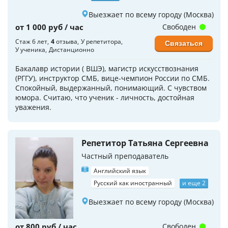
Выезжает по всему городу (Москва)
от 1 000 руб / час
Свободен
Стаж 6 лет
4
отзыва
У репетитора
Связаться
У ученика
Дистанционно
Бакалавр истории ( ВШЭ), магистр искусствознания
(РГГУ), инструктор СМБ, вице-чемпион России по СМБ.
Спокойный, выдержанный, понимающий. С чувством
юмора. Считаю, что ученик - личность, достойная
уважения.
Репетитор Татьяна Сергеевна
Частный преподаватель
Английский язык
Русский как иностранный
и еще 2
Выезжает по всему городу (Москва)
от 800 руб / час
Свободен