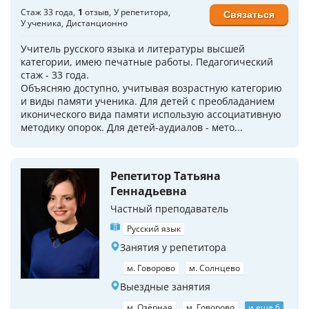
Стаж 33 года
1
отзыв
У репетитора
Связаться
У ученика
Дистанционно
Учитель русского языка и литературы высшей
категории, имею печатные работы. Педагогический
стаж - 33 года.
Объясняю доступно, учитывая возрастную категорию
и виды памяти ученика. Для детей с преобладанием
иконического вида памяти использую ассоциативную
методику опорок. Для детей-аудиалов - мето...
Репетитор Татьяна
Геннадьевна
Частный преподаватель
Русский язык
Занятия у репетитора
м. Говорово
м. Солнцево
Выездные занятия
м. Озёрная
м. Говорово
и еще 6