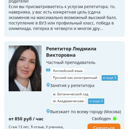
родители!
Если вы присматриваетесь к услугам репетитора, то,
наверняка, у вас есть конкретная цель (сдача
экзаменов на максимально возможный высокий балл,
поступление в ВУЗ или профильный класс, победа в
олимпиада, пятерка в четверти и многое дру...
Репетитор Людмила
Викторовна
Частный преподаватель
Английский язык
Русский как иностранный
и еще 5
Занятия у репетитора
м. Ботанический сад
м. Академическая
и еще 4
Выезжает по всему городу (Москва)
от 850 руб / час
Свободен
Стаж 13 лет
1
отзыв
У ученика
Связаться