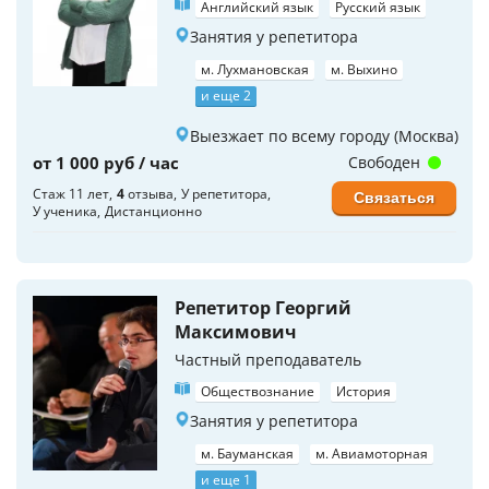
Английский язык
Русский язык
Занятия у репетитора
м. Лухмановская
м. Выхино
и еще 2
Выезжает по всему городу (Москва)
от 1 000 руб / час
Свободен
Стаж 11 лет
4
отзыва
У репетитора
Связаться
У ученика
Дистанционно
Репетитор Георгий
Максимович
Частный преподаватель
Обществознание
История
Занятия у репетитора
м. Бауманская
м. Авиамоторная
и еще 1