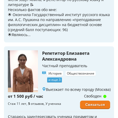
литературе 📝
Несколько фактов обо мне:
🌟 Окончила Государственный институт русского языка
им. А.С. Пушкина по направлению «преподавание
филологических дисциплин» на бюджетной основе
(средний балл поступающих: 96)
🌟Являюсь...
Репетитор Елизавета
Александровна
Частный преподаватель
История
Обществознание
и еще 3
Выезжает по всему городу (Москва)
от 1 500 руб / час
Свободен
Стаж 11 лет
5
отзывов
У ученика
Связаться
Стараюсь заинтересовать ученика предметом и