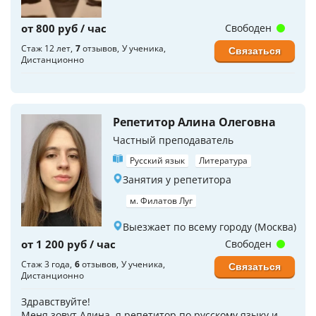
от 800 руб / час
Свободен
Стаж 12 лет
7
отзывов
У ученика
Связаться
Дистанционно
Репетитор Алина Олеговна
Частный преподаватель
Русский язык
Литература
Занятия у репетитора
м. Филатов Луг
Выезжает по всему городу (Москва)
от 1 200 руб / час
Свободен
Стаж 3 года
6
отзывов
У ученика
Связаться
Дистанционно
Здравствуйте!
Меня зовут Алина, я репетитор по русскому языку и