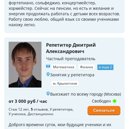
фортепиано, сольфеджио, концертмейстер,
хормейстер. Сейчас на пенсии, но есть и желание и
энергия продолжать работать с детьми всех возрастов.
Работу свою люблю, общий язык со своими учениками
нахожу легко.
Репетитор Дмитрий
Александрович
Частный преподаватель
Математика
Физика
и еще 2
Занятия у репетитора
м. Крылатское
Выезжает по всему городу (Москва)
от 3 000 руб / час
Свободен
Стаж 12 лет
5
отзывов
У репетитора
Связаться
У ученика
Дистанционно
Доброго времени суток, мои будущие ученики и их