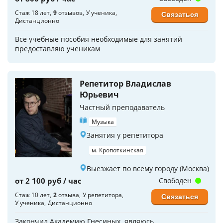
Стаж 18 лет
9
отзывов
У ученика
Связаться
Дистанционно
Все учебные пособия необходимые для занятий
предоставляю ученикам
Репетитор Владислав
Юрьевич
Частный преподаватель
Музыка
Занятия у репетитора
м. Кропоткинская
Выезжает по всему городу (Москва)
от 2 100 руб / час
Свободен
Стаж 10 лет
2
отзыва
У репетитора
Связаться
У ученика
Дистанционно
Закончил Академию Гнесиных, являюсь