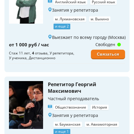
Английский язык
Русский язык
Занятия у репетитора
м. Лухмановская
м. Выхино
и еще 2
Выезжает по всему городу (Москва)
от 1 000 руб / час
Свободен
Стаж 11 лет
4
отзыва
У репетитора
Связаться
У ученика
Дистанционно
Репетитор Георгий
Максимович
Частный преподаватель
Обществознание
История
Занятия у репетитора
м. Бауманская
м. Авиамоторная
и еще 1