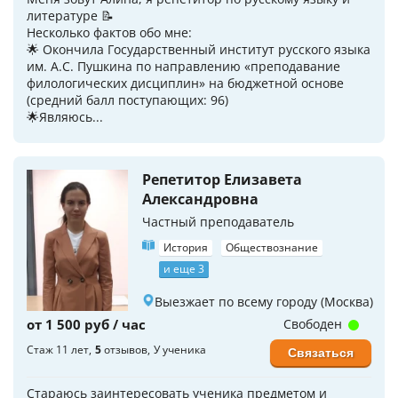
литературе 📝
Несколько фактов обо мне:
🌟 Окончила Государственный институт русского языка
им. А.С. Пушкина по направлению «преподавание
филологических дисциплин» на бюджетной основе
(средний балл поступающих: 96)
🌟Являюсь...
Репетитор Елизавета
Александровна
Частный преподаватель
История
Обществознание
и еще 3
Выезжает по всему городу (Москва)
от 1 500 руб / час
Свободен
Стаж 11 лет
5
отзывов
У ученика
Связаться
Стараюсь заинтересовать ученика предметом и