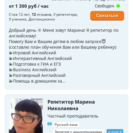
от 1 300 руб / час
Свободен
Стаж 12 лет
12
отзывов
У репетитора
Связаться
У ученика
Дистанционно
Добрый день 🌞 Меня зовут Марина! Я репетитор по
английскому!
Помогу Вам и Вашим детям в любом запросе😇
(составлю план обучения Вам или Вашему ребенку):
💫Игровой Английский
💫Интерактивный Английский
💫Подготовка к ГИА и ЕГЭ
💫Business Английский
💫Разговорный Английский
💫Помощь в домашнем за...
Репетитор Марина
Николаевна
Частный преподаватель
Русский язык
Занятия с дошкольниками
и еще 4