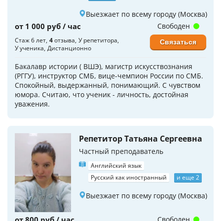
Выезжает по всему городу (Москва)
от 1 000 руб / час
Свободен
Стаж 6 лет
4
отзыва
У репетитора
Связаться
У ученика
Дистанционно
Бакалавр истории ( ВШЭ), магистр искусствознания
(РГГУ), инструктор СМБ, вице-чемпион России по СМБ.
Спокойный, выдержанный, понимающий. С чувством
юмора. Считаю, что ученик - личность, достойная
уважения.
Репетитор Татьяна Сергеевна
Частный преподаватель
Английский язык
Русский как иностранный
и еще 2
Выезжает по всему городу (Москва)
от 800 руб / час
Свободен