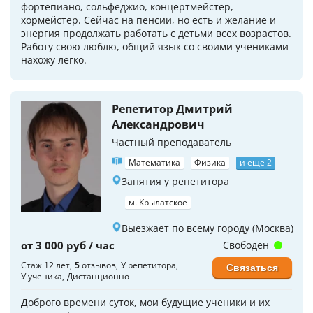
фортепиано, сольфеджио, концертмейстер,
хормейстер. Сейчас на пенсии, но есть и желание и
энергия продолжать работать с детьми всех возрастов.
Работу свою люблю, общий язык со своими учениками
нахожу легко.
Репетитор Дмитрий
Александрович
Частный преподаватель
Математика
Физика
и еще 2
Занятия у репетитора
м. Крылатское
Выезжает по всему городу (Москва)
от 3 000 руб / час
Свободен
Стаж 12 лет
5
отзывов
У репетитора
Связаться
У ученика
Дистанционно
Доброго времени суток, мои будущие ученики и их