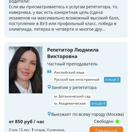
родители!
Если вы присматриваетесь к услугам репетитора, то,
наверняка, у вас есть конкретная цель (сдача
экзаменов на максимально возможный высокий балл,
поступление в ВУЗ или профильный класс, победа в
олимпиада, пятерка в четверти и многое дру...
Репетитор Людмила
Викторовна
Частный преподаватель
Английский язык
Русский как иностранный
и еще 5
Занятия у репетитора
м. Ботанический сад
м. Академическая
и еще 4
Выезжает по всему городу (Москва)
от 850 руб / час
Свободен
Стаж 13 лет
1
отзыв
У ученика
Связаться