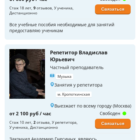
Стаж 18 лет
9
отзывов
У ученика
Связаться
Дистанционно
Все учебные пособия необходимые для занятий
предоставляю ученикам
Репетитор Владислав
Юрьевич
Частный преподаватель
Музыка
Занятия у репетитора
м. Кропоткинская
Выезжает по всему городу (Москва)
от 2 100 руб / час
Свободен
Стаж 10 лет
2
отзыва
У репетитора
Связаться
У ученика
Дистанционно
Закончил Академию Гнесиных, являюсь