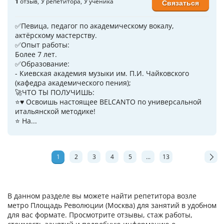
1
отзыв
У репетитора
У ученика
Связаться
✅Певица, педагог по академическому вокалу,
актёрскому мастерству.
✅Опыт работы:
Более 7 лет.
✅Образование:
- Киевская академия музыки им. П.И. Чайковского
(кафедра академического пения);
🚀ЧТО ТЫ ПОЛУЧИШЬ:
⭐♥️ Освоишь настоящее BELCANTO по универсальной
итальянской методике!
⭐ На...
1
2
3
4
5
...
13
В данном разделе вы можете найти репетитора возле
метро Площадь Революции (Москва) для занятий в удобном
для вас формате. Просмотрите отзывы, стаж работы,