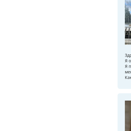
Зд
Я 
Я 
ме
Ка