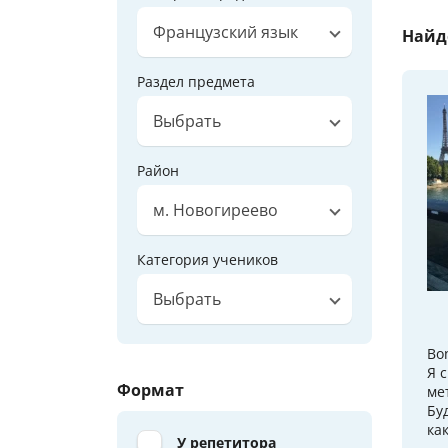
Французский язык
Найд
Раздел предмета
Выбрать
Район
м. Новогиреево
Категория учеников
Выбрать
Bon
Я 
Формат
ме
Бу
ка
У репетитора