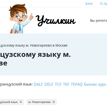
Блог
О п
Вы репет
узскому языку м. Новогиреево в Москве
цузскому языку м.
ве
ранцузский язык:
DALF
DELF
TCF
TEF
TEFAQ
бизнес-курс
узский язык
м. Новогиреево