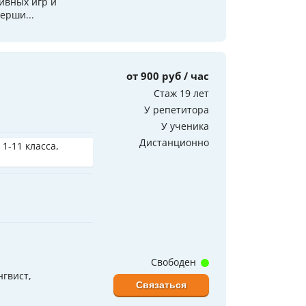
ивных игр и
ерши...
от 900 руб / час
Стаж 19 лет
У репетитора
У ученика
Дистанционно
 1-11 класса,
Свободен
гвист,
Связаться