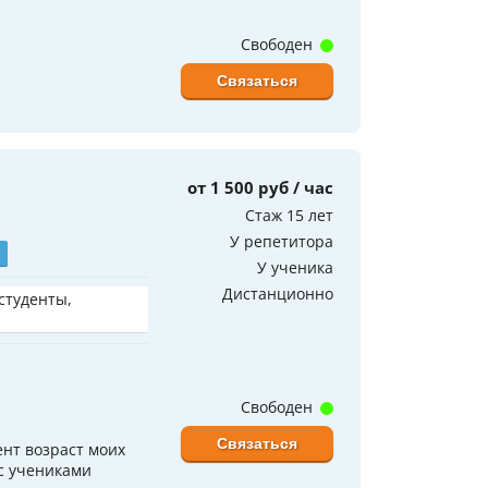
Свободен
Связаться
от 1 500 руб / час
Стаж 15 лет
У репетитора
У ученика
Дистанционно
 студенты,
Свободен
Связаться
нт возраст моих
 с учениками