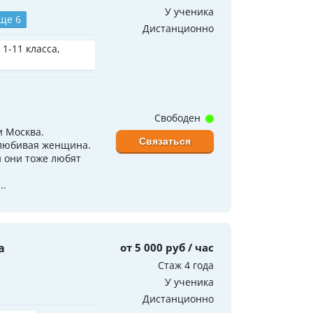
У ученика
ще 6
Дистанционно
 1-11 класса,
Свободен
и Москва.
Связаться
олюбивая женщина.
и они тоже любят
..
а
от 5 000 руб / час
Стаж 4 года
У ученика
Дистанционно