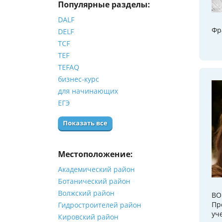
Популярные разделы:
DALF
Фр
DELF
TCF
TEF
TEFAQ
бизнес-курс
для начинающих
ЕГЭ
Показать все
Местоположение:
Академический район
Ботанический район
Волжский район
BO
Пр
Гидростроителей район
уч
Кировский район