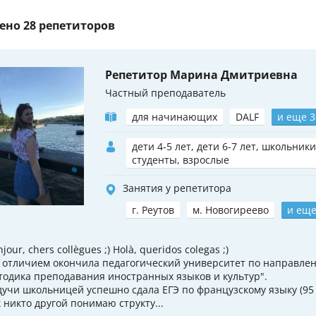
ено
28 репетиторов
Репетитор Марина Дмитриевна
Частный преподаватель
для начинающих
DALF
и еще 3
дети 4-5 лет, дети 6-7 лет, школьники
студенты, взрослые
Занятия у репетитора
г. Реутов
м. Новогиреево
и еще
jour, chers collègues ;) Holà, queridos colegas ;)
с отличием окончила педагогический университет по направле
тодика преподавания иностранных языков и культур".
дучи школьницей успешно сдала ЕГЭ по французскому языку (95 
к никто другой понимаю структу...