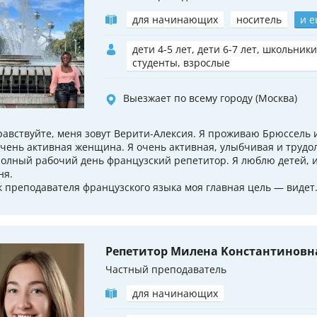
для начинающих
носитель
и е
дети 4-5 лет, дети 6-7 лет, школьники
студенты, взрослые
Выезжает по всему городу (Москва)
равствуйте, меня зовут Верити-Алексия. Я проживаю Брюссель 
очень активная женщина. Я очень активная, улыбчивая и труд
полный рабочий день французский репетитор. Я люблю детей, 
ня.
к преподавателя французского языка моя главная цель — видет.
Репетитор Милена Koнстантиновн
Частный преподаватель
для начинающих