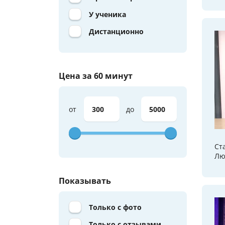
У ученика
Дистанционно
Цена за 60 минут
от
до
Ст
Лю
Показывать
Только с фото
Только с отзывами