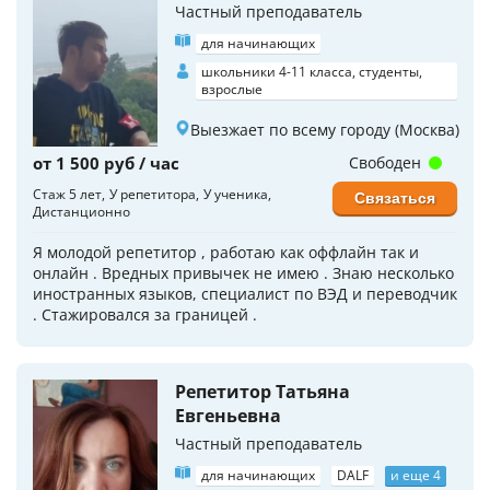
Частный преподаватель
для начинающих
школьники 4-11 класса, студенты,
взрослые
Выезжает по всему городу (Москва)
от 1 500 руб / час
Свободен
Стаж 5 лет
У репетитора
У ученика
Связаться
Дистанционно
Я молодой репетитор , работаю как оффлайн так и
онлайн . Вредных привычек не имею . Знаю несколько
иностранных языков, специалист по ВЭД и переводчик
. Стажировался за границей .
Репетитор Татьяна
Евгеньевна
Частный преподаватель
для начинающих
DALF
и еще 4