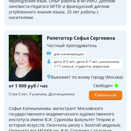
Французский язык. Опыт работы в МГИМО. Диплом
лингвиста-педагога МГПУ и французский диплом
углубленного знания языка. 25 лет работы с
носителями
Репетитор Софья Сергеевна
Частный преподаватель
для начинающих
дети 4-5 лет, дети 6-7 лет, школьники
1-11 класса, студенты, взрослые
Выезжает по всему городу (Москва)
от 1 000 руб / час
Свободен
Стаж 5 лет
У ученика
Дистанционно
Связаться
Софья Капишникова, магистрант Московского
государственного академического художественного
института имени В.И. Сурикова факультет Теории и
истории искусств. Окончила школу с Золотой медалью.
Окончила вуз МГАХИ им. В.И. Сурикова с красным