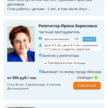
дипломом.
Стаж работы с детьми - 5 лет, в том числе опыт...
Репетитор Ирина Борисовна
Частный преподаватель
для начинающих
TEF
и еще 3
дети 4-5 лет, дети 6-7 лет, школьники
1-11 класса, студенты, взрослые
Занятия у репетитора
м. Преображенская площадь
Выезжает по всему городу (Москва)
от 900 руб / час
Свободен
Стаж 40 лет
У репетитора
У ученика
Связаться
Дистанционно