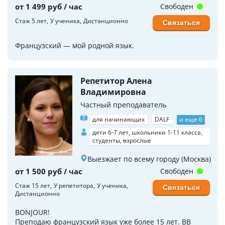
от 1 499 руб / час
Свободен
Стаж 5 лет
У ученика
Дистанционно
Связаться
Французский — мой родной язык.
Репетитор Алена
Владимировна
Частный преподаватель
для начинающих
DALF
и еще 6
дети 6-7 лет, школьники 1-11 класса,
студенты, взрослые
Выезжает по всему городу (Москва)
от 1 500 руб / час
Свободен
Стаж 15 лет
У репетитора
У ученика
Связаться
Дистанционно
BONJOUR!
Преподаю французский язык уже более 15 лет. ВВ