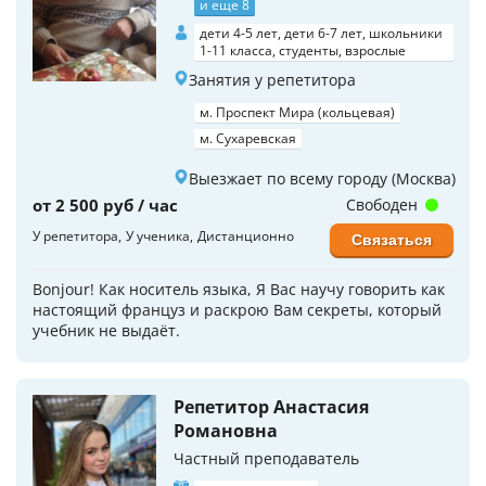
и еще 8
дети 4-5 лет, дети 6-7 лет, школьники
1-11 класса, студенты, взрослые
Занятия у репетитора
м. Проспект Мира (кольцевая)
м. Сухаревская
Выезжает по всему городу (Москва)
от 2 500 руб / час
Свободен
У репетитора
У ученика
Дистанционно
Связаться
Bonjour! Как носитель языка, Я Вас научу говорить как
настоящий француз и раскрою Вам секреты, который
учебник не выдаёт.
Репетитор Анастасия
Романовна
Частный преподаватель