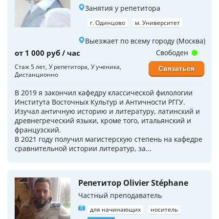
Занятия у репетитора
г. Одинцово
м. Университет
Выезжает по всему городу (Москва)
от 1 000 руб / час
Свободен
Стаж 5 лет
У репетитора
У ученика
Связаться
Дистанционно
В 2019 я закончил кафедру классической филологии
Института Восточных Культур и Античности РГГУ.
Изучал античную историю и литературу, латинский и
древнегреческий языки, кроме того, итальянский и
французский.
В 2021 году получил магистерскую степень на кафедре
сравнительной истории литератур, за...
Репетитор Olivier Stéphane
Частный преподаватель
для начинающих
носитель