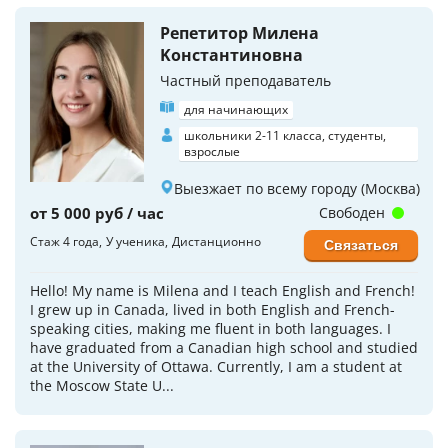
Репетитор Милена
Koнстантиновна
Частный преподаватель
для начинающих
школьники 2-11 класса, студенты,
взрослые
Выезжает по всему городу (Москва)
от 5 000 руб / час
Свободен
Стаж 4 года
У ученика
Дистанционно
Связаться
Hello! My name is Milena and I teach English and French!
I grew up in Canada, lived in both English and French-
speaking cities, making me fluent in both languages. I
have graduated from a Canadian high school and studied
at the University of Ottawa. Currently, I am a student at
the Moscow State U...