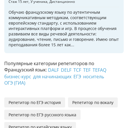
Стаж 15 лет
У ученика
Дистанционно
Обучаю французскому языку по аутентичным
коммуникативным методикам, соответствующим
европейскому стандарту, с использованием
интерактивных платформ и игр. В процессе обучения
развиваем все виды речевой деятельности:
аудирование, чтение, письмо и говорение. Имею опыт
преподавания более 15 лет как...
Популярные категории репетиторов по
Французский язык:
DALF
DELF
TCF
TEF
TEFAQ
бизнес-курс
для начинающих
ЕГЭ
носитель
ОГЭ (ГИА)
Репетитор по ЕГЭ история
Репетитор по вокалу
Репетитор по ЕГЭ руссккого языка
Репетитор по китайскому языку