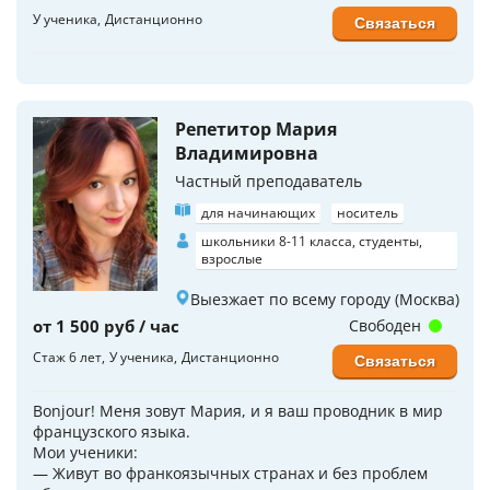
У ученика
Дистанционно
Связаться
Репетитор Мария
Владимировна
Частный преподаватель
для начинающих
носитель
школьники 8-11 класса, студенты,
взрослые
Выезжает по всему городу (Москва)
от 1 500 руб / час
Свободен
Стаж 6 лет
У ученика
Дистанционно
Связаться
Bonjour! Меня зовут Мария, и я ваш проводник в мир
французского языка.
Мои ученики:
— Живут во франкоязычных странах и без проблем