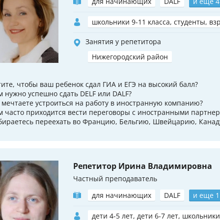
для начинающих
DALF
и еще 4
школьники 9-11 класса, студенты, вз
Занятия у репетитора
Нижегородский район
тите, чтобы ваш ребенок сдал ГИА и ЕГЭ на высокий балл?
м нужно успешно сдать DELF или DALF?
 мечтаете устроиться на работу в иностранную компанию?
м часто приходится вести переговоры с иностранными партне
бираетесь переехать во Францию, Бельгию, Швейцарию, Канаду?
Репетитор Ирина Владимировна
Частный преподаватель
для начинающих
DALF
и еще 1
дети 4-5 лет, дети 6-7 лет, школьники