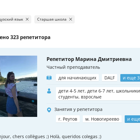
узский язык
Старшая школа
ено
323 репетитора
Репетитор Марина Дмитриевна
Частный преподаватель
для начинающих
DALF
и еще 3
дети 4-5 лет, дети 6-7 лет, школьники
студенты, взрослые
Занятия у репетитора
г. Реутов
м. Новогиреево
и еще
jour, chers collègues ;) Holà, queridos colegas ;)