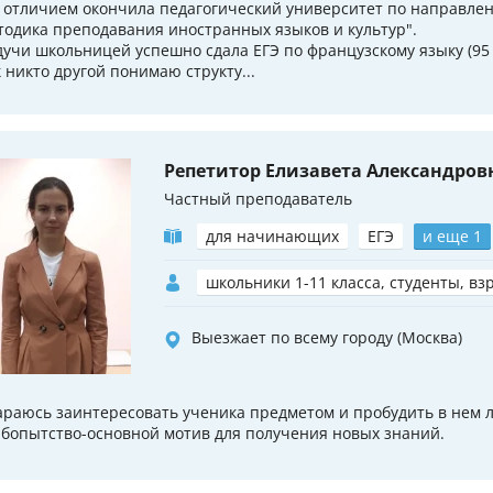
с отличием окончила педагогический университет по направле
тодика преподавания иностранных языков и культур".
дучи школьницей успешно сдала ЕГЭ по французскому языку (95 
к никто другой понимаю структу...
Репетитор Елизавета Александров
Частный преподаватель
для начинающих
ЕГЭ
и еще 1
школьники 1-11 класса, студенты, вз
Выезжает по всему городу (Москва)
араюсь заинтересовать ученика предметом и пробудить в нем 
бопытство-основной мотив для получения новых знаний.