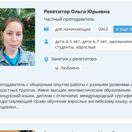
Репетитор Ольга Юрьевна
Частный преподаватель
для начинающих
DALF
и еще 4
дети 4-5 лет, дети 6-7 лет, школьники
студенты, взрослые
Занятия у репетитора
м. Люблино
еподаватель с обширным опытом работы с разными уровнями и
зрастных группах. Имею высшее лингвистическое образование 
анцузский языки, диплом с отличием), международный сертифи
едоставляющий право обучения взрослых английскому языку, а
ециальн...