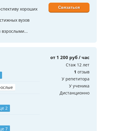
Связаться
рспективу хороших
стижных вузов
 взрослыми...
от 1 200 руб / час
Стаж 12 лет
1
отзыв
У репетитора
У ученика
рослые
Дистанционно
ще 2
ще 7