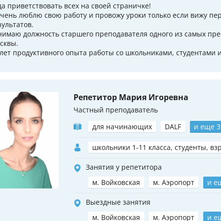
да приветствовать всех на своей страничке!
очень люблю свою работу и провожу уроки только если вижу пе
зультатов.
нимаю должность старшего преподавателя одного из самых пре
сквы.
 лет продуктивного опыта работы со школьниками, студентами и
Репетитор Мария Игоревна
Частный преподаватель
для начинающих
DALF
и еще 3
школьники 1-11 класса, студенты, вз
Занятия у репетитора
м. Войковская
м. Аэропорт
и е
Выездные занятия
м. Войковская
м. Аэропорт
и е