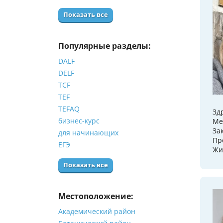
Показать все
Популярные разделы:
DALF
DELF
TCF
TEF
TEFAQ
Зд
бизнес-курс
Ме
За
для начинающих
Пр
ЕГЭ
Жи
Показать все
Местоположение:
Академический район