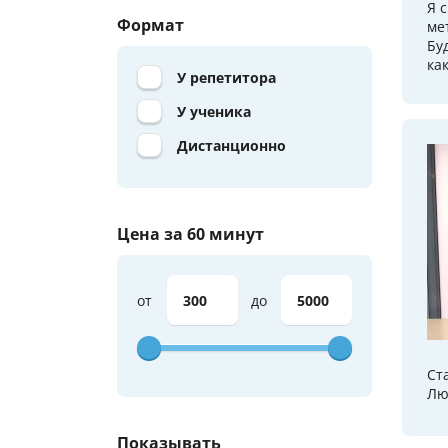
Я 
Формат
ме
Бу
ка
У репетитора
У ученика
Дистанционно
Цена за 60 минут
от
до
Ст
Лю
Показывать