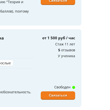
Связаться
нию "Теория и
баллов), поэтому
на
от 1 500 руб / час
Стаж 11 лет
5
отзывов
У ученика
рослые
Свободен
любознательность.
Связаться