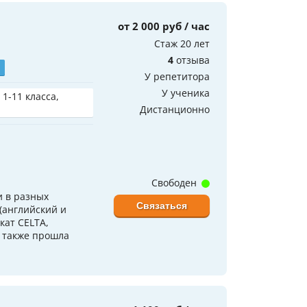
от 2 000 руб / час
Стаж 20 лет
4
отзыва
У репетитора
У ученика
 1-11 класса,
Дистанционно
Свободен
 в разных
Связаться
(английский и
кат CELTA,
 также прошла