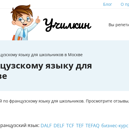
Блог
О п
Вы репет
цузскому языку для школьников в Москве
цузскому языку для
ве
й по французскому языку для школьников. Просмотрите отзывы,
ранцузский язык:
DALF
DELF
TCF
TEF
TEFAQ
бизнес-курс