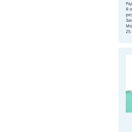
Ра
Я 
ре
За
Мо
25