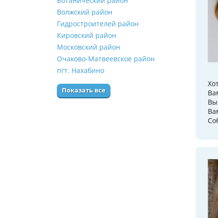
Ботанический район
Волжский район
Гидростроителей район
Кировский район
Московский район
Очаково-Матвеевское район
пгт. Нахабино
Хо
Показать все
Ва
Вы
Ва
Со