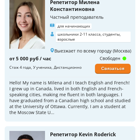
Репетитор Милена
Koнстантиновна
Частный преподаватель
для начинающих
школьники 2-11 класса, студенты,
взрослые
Выезжает по всему городу (Москва)
от 5 000 руб / час
Свободен
Стаж 4 года
У ученика
Дистанционно
Связаться
Hello! My name is Milena and I teach English and French!
I grew up in Canada, lived in both English and French-
speaking cities, making me fluent in both languages. I
have graduated from a Canadian high school and studied
at the University of Ottawa. Currently, I am a student at
the Moscow State U...
Репетитор Kevin Roderick