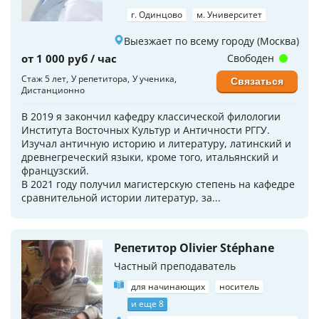
г. Одинцово
м. Университет
Выезжает по всему городу (Москва)
от 1 000 руб / час
Свободен
Стаж 5 лет
У репетитора
У ученика
Связаться
Дистанционно
В 2019 я закончил кафедру классической филологии
Института Восточных Культур и Античности РГГУ.
Изучал античную историю и литературу, латинский и
древнегреческий языки, кроме того, итальянский и
французский.
В 2021 году получил магистерскую степень на кафедре
сравнительной истории литератур, за...
Репетитор Olivier Stéphane
Частный преподаватель
для начинающих
носитель
и еще 8