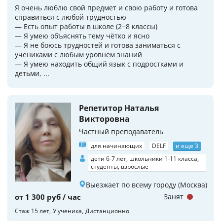
Я очень люблю свой предмет и свою работу и готова
справиться с любой трудностью
— Есть опыт работы в школе (2−8 классы)
— Я умею объяснять тему чётко и ясно
— Я не боюсь трудностей и готова заниматься с
учениками с любым уровнем знаний
— Я умею находить общий язык с подростками и
детьми, ...
Репетитор Наталья
Викторовна
Частный преподаватель
для начинающих
DELF
и еще 3
дети 6-7 лет, школьники 1-11 класса,
студенты, взрослые
Выезжает по всему городу (Москва)
от 1 300 руб / час
Занят
Стаж 15 лет
У ученика
Дистанционно