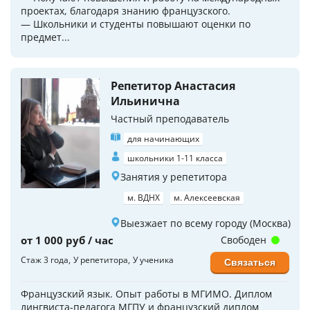
проектах, благодаря знанию французского.
— Школьники и студенты повышают оценки по
предмет...
Репетитор Анастасия
Ильинична
Частный преподаватель
для начинающих
школьники 1-11 класса
Занятия у репетитора
м. ВДНХ
м. Алексеевская
Выезжает по всему городу (Москва)
от 1 000 руб / час
Свободен
Стаж 3 года
У репетитора
У ученика
Связаться
Французский язык. Опыт работы в МГИМО. Диплом
лингвиста-педагога МГПУ и французский диплом