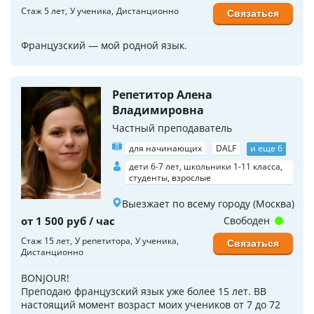
Стаж 5 лет
У ученика
Дистанционно
Связаться
Французский — мой родной язык.
Репетитор Алена
Владимировна
Частный преподаватель
для начинающих
DALF
и еще 6
дети 6-7 лет, школьники 1-11 класса,
студенты, взрослые
Выезжает по всему городу (Москва)
от 1 500 руб / час
Свободен
Стаж 15 лет
У репетитора
У ученика
Связаться
Дистанционно
BONJOUR!
Преподаю французский язык уже более 15 лет. ВВ
настоящий момент возраст моих учеников от 7 до 72