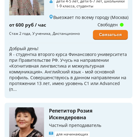
дети 4-5 лет, дети 6-7 лет, школьники
1-9 класса, студенты
Выезжает по всему городу (Москва)
от 600 руб / час
Свободен
Стаж 2 года
У ученика
Дистанционно
Связаться
Добрый день!
Я - студентка второго курса Финансового университета
при Правительстве РФ. Учусь на направлении
«Когнитивная лингвистика и межкультурная
коммуникация». Английский язык - мой основной
профиль. Совершенствуюсь в данном направлении на
протяжении 13 лет, имею уровень С1 или Advanced
(п...
Репетитор Розия
Искендеровна
Частный преподаватель
для начинающих