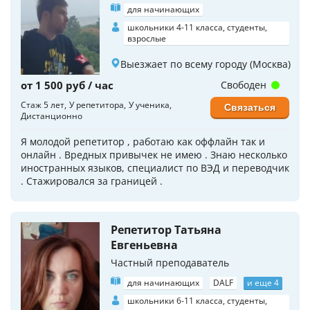
для начинающих
школьники 4-11 класса, студенты,
взрослые
Выезжает по всему городу (Москва)
от 1 500 руб / час
Свободен
Стаж 5 лет
У репетитора
У ученика
Связаться
Дистанционно
Я молодой репетитор , работаю как оффлайн так и
онлайн . Вредных привычек не имею . Знаю несколько
иностранных языков, специалист по ВЭД и переводчик
. Стажировался за границей .
Репетитор Татьяна
Евгеньевна
Частный преподаватель
для начинающих
DALF
и еще 4
школьники 6-11 класса, студенты,