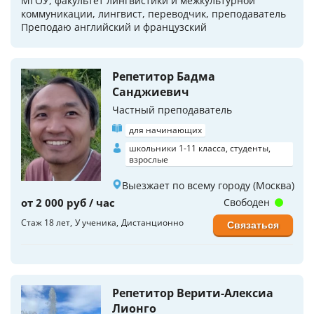
МГОУ, факультет лингвистики и межкультурной
коммуникации, лингвист, переводчик, преподаватель
Преподаю английский и французский
Репетитор Бадма
Санджиевич
Частный преподаватель
для начинающих
школьники 1-11 класса, студенты,
взрослые
Выезжает по всему городу (Москва)
от 2 000 руб / час
Свободен
Стаж 18 лет
У ученика
Дистанционно
Связаться
Репетитор Верити-Алексиа
Лионго