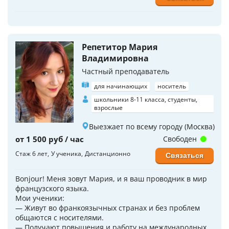
Репетитор Мария
Владимировна
Частный преподаватель
для начинающих
носитель
школьники 8-11 класса, студенты,
взрослые
Выезжает по всему городу (Москва)
от 1 500 руб / час
Свободен
Стаж 6 лет
У ученика
Дистанционно
Связаться
Bonjour! Меня зовут Мария, и я ваш проводник в мир
французского языка.
Мои ученики:
— Живут во франкоязычных странах и без проблем
общаются с носителями.
— Получают повышения и работу на международных