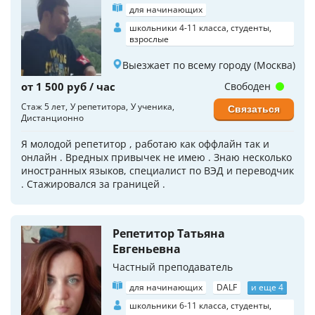
для начинающих
школьники 4-11 класса, студенты,
взрослые
Выезжает по всему городу (Москва)
от 1 500 руб / час
Свободен
Стаж 5 лет
У репетитора
У ученика
Связаться
Дистанционно
Я молодой репетитор , работаю как оффлайн так и
онлайн . Вредных привычек не имею . Знаю несколько
иностранных языков, специалист по ВЭД и переводчик
. Стажировался за границей .
Репетитор Татьяна
Евгеньевна
Частный преподаватель
для начинающих
DALF
и еще 4
школьники 6-11 класса, студенты,