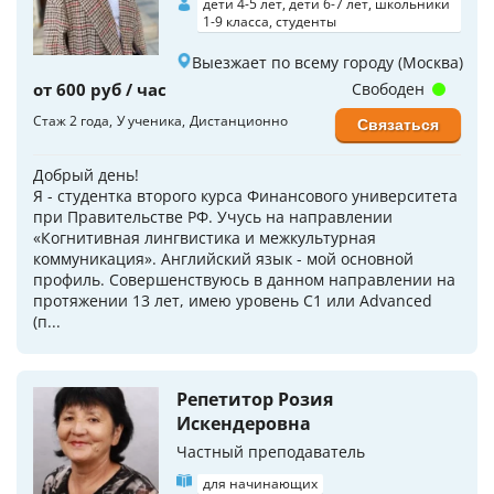
дети 4-5 лет, дети 6-7 лет, школьники
1-9 класса, студенты
Выезжает по всему городу (Москва)
от 600 руб / час
Свободен
Стаж 2 года
У ученика
Дистанционно
Связаться
Добрый день!
Я - студентка второго курса Финансового университета
при Правительстве РФ. Учусь на направлении
«Когнитивная лингвистика и межкультурная
коммуникация». Английский язык - мой основной
профиль. Совершенствуюсь в данном направлении на
протяжении 13 лет, имею уровень С1 или Advanced
(п...
Репетитор Розия
Искендеровна
Частный преподаватель
для начинающих