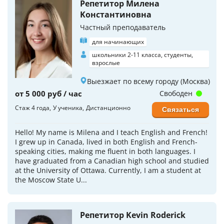
Репетитор Милена
Koнстантиновна
Частный преподаватель
для начинающих
школьники 2-11 класса, студенты,
взрослые
Выезжает по всему городу (Москва)
от 5 000 руб / час
Свободен
Стаж 4 года
У ученика
Дистанционно
Связаться
Hello! My name is Milena and I teach English and French!
I grew up in Canada, lived in both English and French-
speaking cities, making me fluent in both languages. I
have graduated from a Canadian high school and studied
at the University of Ottawa. Currently, I am a student at
the Moscow State U...
Репетитор Kevin Roderick