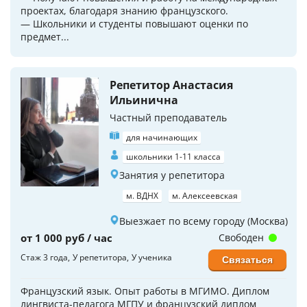
проектах, благодаря знанию французского.
— Школьники и студенты повышают оценки по
предмет...
Репетитор Анастасия
Ильинична
Частный преподаватель
для начинающих
школьники 1-11 класса
Занятия у репетитора
м. ВДНХ
м. Алексеевская
Выезжает по всему городу (Москва)
от 1 000 руб / час
Свободен
Стаж 3 года
У репетитора
У ученика
Связаться
Французский язык. Опыт работы в МГИМО. Диплом
лингвиста-педагога МГПУ и французский диплом