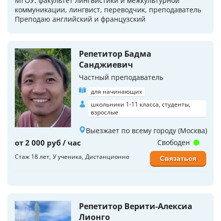
МГОУ, факультет лингвистики и межкультурной
коммуникации, лингвист, переводчик, преподаватель
Преподаю английский и французский
Репетитор Бадма
Санджиевич
Частный преподаватель
для начинающих
школьники 1-11 класса, студенты,
взрослые
Выезжает по всему городу (Москва)
от 2 000 руб / час
Свободен
Стаж 18 лет
У ученика
Дистанционно
Связаться
Репетитор Верити-Алексиа
Лионго