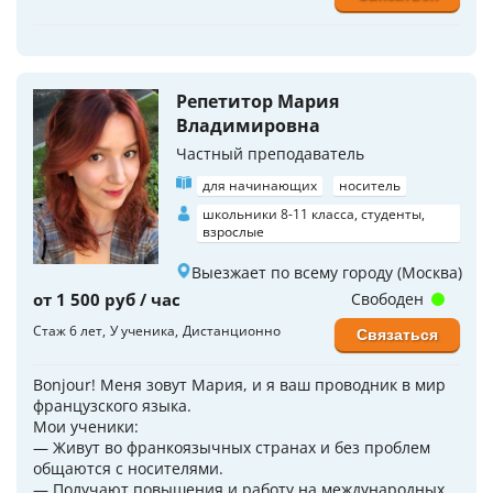
Репетитор Мария
Владимировна
Частный преподаватель
для начинающих
носитель
школьники 8-11 класса, студенты,
взрослые
Выезжает по всему городу (Москва)
от 1 500 руб / час
Свободен
Стаж 6 лет
У ученика
Дистанционно
Связаться
Bonjour! Меня зовут Мария, и я ваш проводник в мир
французского языка.
Мои ученики:
— Живут во франкоязычных странах и без проблем
общаются с носителями.
— Получают повышения и работу на международных