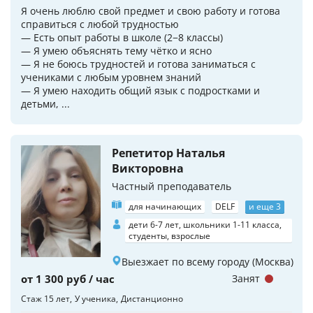
Я очень люблю свой предмет и свою работу и готова
справиться с любой трудностью
— Есть опыт работы в школе (2−8 классы)
— Я умею объяснять тему чётко и ясно
— Я не боюсь трудностей и готова заниматься с
учениками с любым уровнем знаний
— Я умею находить общий язык с подростками и
детьми, ...
Репетитор Наталья
Викторовна
Частный преподаватель
для начинающих
DELF
и еще 3
дети 6-7 лет, школьники 1-11 класса,
студенты, взрослые
Выезжает по всему городу (Москва)
от 1 300 руб / час
Занят
Стаж 15 лет
У ученика
Дистанционно