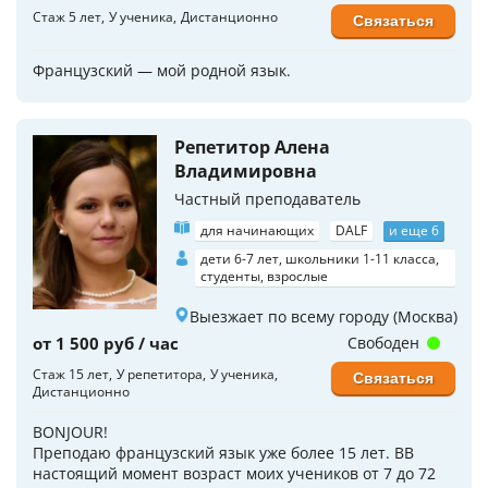
Стаж 5 лет
У ученика
Дистанционно
Связаться
Французский — мой родной язык.
Репетитор Алена
Владимировна
Частный преподаватель
для начинающих
DALF
и еще 6
дети 6-7 лет, школьники 1-11 класса,
студенты, взрослые
Выезжает по всему городу (Москва)
от 1 500 руб / час
Свободен
Стаж 15 лет
У репетитора
У ученика
Связаться
Дистанционно
BONJOUR!
Преподаю французский язык уже более 15 лет. ВВ
настоящий момент возраст моих учеников от 7 до 72