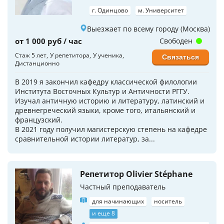
г. Одинцово
м. Университет
Выезжает по всему городу (Москва)
от 1 000 руб / час
Свободен
Стаж 5 лет
У репетитора
У ученика
Связаться
Дистанционно
В 2019 я закончил кафедру классической филологии
Института Восточных Культур и Античности РГГУ.
Изучал античную историю и литературу, латинский и
древнегреческий языки, кроме того, итальянский и
французский.
В 2021 году получил магистерскую степень на кафедре
сравнительной истории литератур, за...
Репетитор Olivier Stéphane
Частный преподаватель
для начинающих
носитель
и еще 8