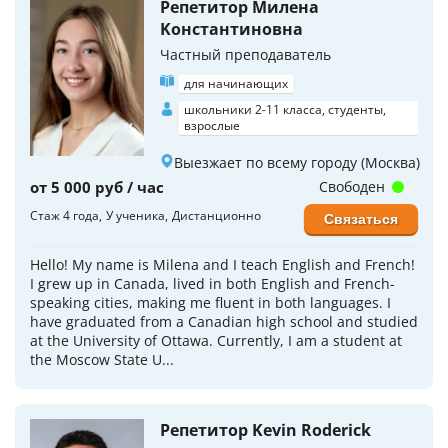
Репетитор Милена
Koнстантиновна
Частный преподаватель
для начинающих
школьники 2-11 класса, студенты,
взрослые
Выезжает по всему городу (Москва)
от 5 000 руб / час
Свободен
Стаж 4 года
У ученика
Дистанционно
Связаться
Hello! My name is Milena and I teach English and French!
I grew up in Canada, lived in both English and French-
speaking cities, making me fluent in both languages. I
have graduated from a Canadian high school and studied
at the University of Ottawa. Currently, I am a student at
the Moscow State U...
Репетитор Kevin Roderick