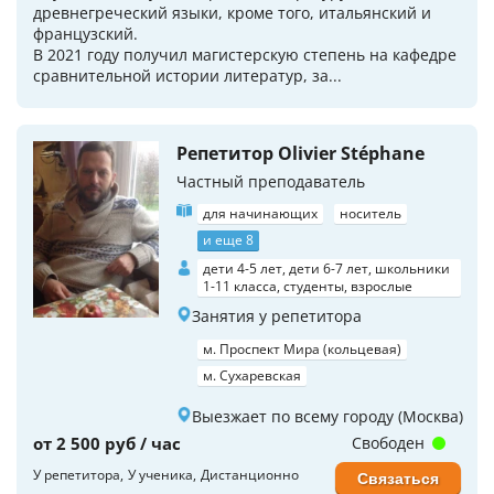
древнегреческий языки, кроме того, итальянский и
французский.
В 2021 году получил магистерскую степень на кафедре
сравнительной истории литератур, за...
Репетитор Olivier Stéphane
Частный преподаватель
для начинающих
носитель
и еще 8
дети 4-5 лет, дети 6-7 лет, школьники
1-11 класса, студенты, взрослые
Занятия у репетитора
м. Проспект Мира (кольцевая)
м. Сухаревская
Выезжает по всему городу (Москва)
от 2 500 руб / час
Свободен
У репетитора
У ученика
Дистанционно
Связаться