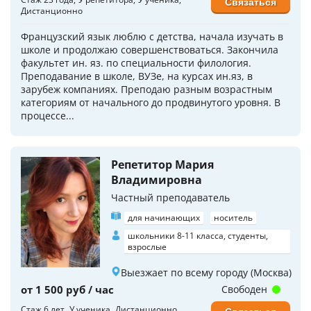
Связаться
Дистанционно
Французский язык люблю с детства, начала изучать в
школе и продолжаю совершенствоваться. Закончила
факультет ин. яз. по специальности филология.
Преподавание в школе, ВУЗе, на курсах ин.яз, в
зарубеж компаниях. Преподаю разным возрастным
категориям от начального до продвинутого уровня. В
процессе...
Репетитор Мария
Владимировна
Частный преподаватель
для начинающих
носитель
школьники 8-11 класса, студенты,
взрослые
Выезжает по всему городу (Москва)
от 1 500 руб / час
Свободен
Стаж 6 лет
У ученика
Дистанционно