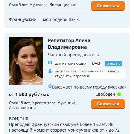
Стаж 5 лет
У ученика
Дистанционно
Связаться
Французский — мой родной язык.
Репетитор Алена
Владимировна
Частный преподаватель
для начинающих
DALF
и еще 6
дети 6-7 лет, школьники 1-11 класса,
студенты, взрослые
Выезжает по всему городу (Москва)
от 1 500 руб / час
Свободен
Стаж 15 лет
У репетитора
У ученика
Связаться
Дистанционно
BONJOUR!
Преподаю французский язык уже более 15 лет. ВВ
настоящий момент возраст моих учеников от 7 до 72