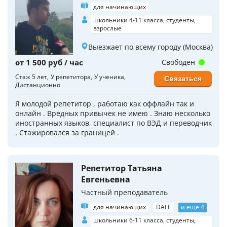
для начинающих
школьники 4-11 класса, студенты,
взрослые
Выезжает по всему городу (Москва)
от 1 500 руб / час
Свободен
Стаж 5 лет
У репетитора
У ученика
Связаться
Дистанционно
Я молодой репетитор , работаю как оффлайн так и
онлайн . Вредных привычек не имею . Знаю несколько
иностранных языков, специалист по ВЭД и переводчик
. Стажировался за границей .
Репетитор Татьяна
Евгеньевна
Частный преподаватель
для начинающих
DALF
и еще 4
школьники 6-11 класса, студенты,