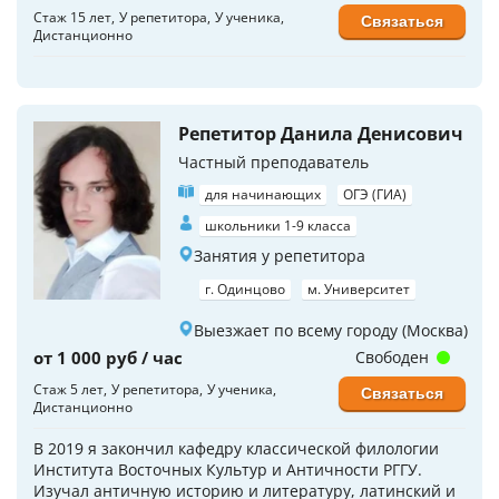
Стаж 15 лет
У репетитора
У ученика
Связаться
Дистанционно
Репетитор Данила Денисович
Частный преподаватель
для начинающих
ОГЭ (ГИА)
школьники 1-9 класса
Занятия у репетитора
г. Одинцово
м. Университет
Выезжает по всему городу (Москва)
от 1 000 руб / час
Свободен
Стаж 5 лет
У репетитора
У ученика
Связаться
Дистанционно
В 2019 я закончил кафедру классической филологии
Института Восточных Культур и Античности РГГУ.
Изучал античную историю и литературу, латинский и