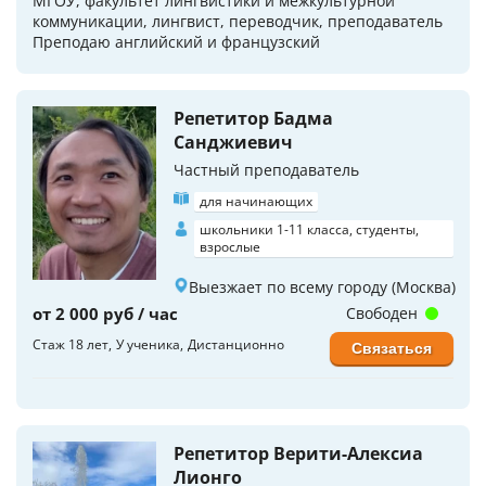
МГОУ, факультет лингвистики и межкультурной
коммуникации, лингвист, переводчик, преподаватель
Преподаю английский и французский
Репетитор Бадма
Санджиевич
Частный преподаватель
для начинающих
школьники 1-11 класса, студенты,
взрослые
Выезжает по всему городу (Москва)
от 2 000 руб / час
Свободен
Стаж 18 лет
У ученика
Дистанционно
Связаться
Репетитор Верити-Алексиа
Лионго