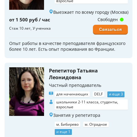
взрослые
Выезжает по всему городу (Москва)
от 1 500 руб / час
Свободен
Стаж 10 лет
У ученика
Связаться
Опыт работы в качестве преподавателя французского
более 10 лет. Есть опыт проживания во Франции.
Репетитор Татьяна
Леонидовна
Частный преподаватель
для начинающих
DELF
и еще 3
школьники 2-11 класса, студенты,
взрослые
Занятия у репетитора
м. Бибирево
м. Отрадное
и еще 1