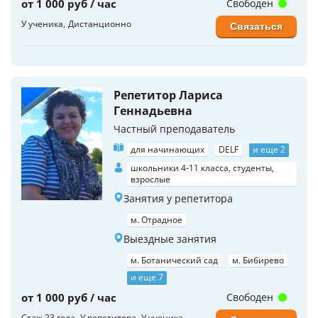
от 1 000 руб / час
Свободен
У ученика
Дистанционно
Связаться
Репетитор Лариса
Геннадьевна
Частный преподаватель
для начинающих
DELF
и еще 2
школьники 4-11 класса, студенты,
взрослые
Занятия у репетитора
м. Отрадное
Выездные занятия
м. Ботанический сад
м. Бибирево
и еще 7
от 1 000 руб / час
Свободен
Стаж 23 года
У репетитора
У ученика