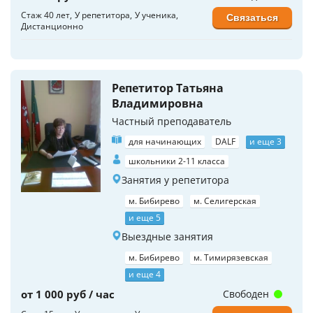
Стаж 40 лет
У репетитора
У ученика
Связаться
Дистанционно
Репетитор Татьяна
Владимировна
Частный преподаватель
для начинающих
DALF
и еще 3
школьники 2-11 класса
Занятия у репетитора
м. Бибирево
м. Селигерская
и еще 5
Выездные занятия
м. Бибирево
м. Тимирязевская
и еще 4
от 1 000 руб / час
Свободен