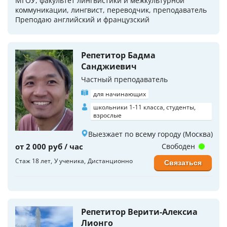
МГОУ, факультет лингвистики и межкультурной
коммуникации, лингвист, переводчик, преподаватель
Преподаю английский и французский
Репетитор Бадма
Санджиевич
Частный преподаватель
для начинающих
школьники 1-11 класса, студенты,
взрослые
Выезжает по всему городу (Москва)
от 2 000 руб / час
Свободен
Стаж 18 лет
У ученика
Дистанционно
Связаться
Репетитор Верити-Алексиа
Лионго