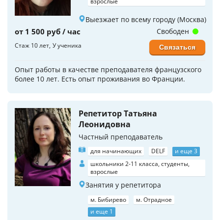
взрослые
Выезжает по всему городу (Москва)
от 1 500 руб / час
Свободен
Стаж 10 лет
У ученика
Связаться
Опыт работы в качестве преподавателя французского
более 10 лет. Есть опыт проживания во Франции.
Репетитор Татьяна
Леонидовна
Частный преподаватель
для начинающих
DELF
и еще 3
школьники 2-11 класса, студенты,
взрослые
Занятия у репетитора
м. Бибирево
м. Отрадное
и еще 1