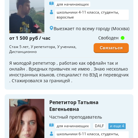
для начинающих
школьники 4-11 класса, студенты,
взрослые
Выезжает по всему городу (Москва)
от 1 500 руб / час
Свободен
Стаж 5 лет
У репетитора
У ученика
Связаться
Дистанционно
Я молодой репетитор , работаю как оффлайн так и
онлайн . Вредных привычек не имею . Знаю несколько
иностранных языков, специалист по ВЭД и переводчик
. Стажировался за границей .
Репетитор Татьяна
Евгеньевна
Частный преподаватель
для начинающих
DALF
и еще 4
школьники 6-11 класса, студенты,