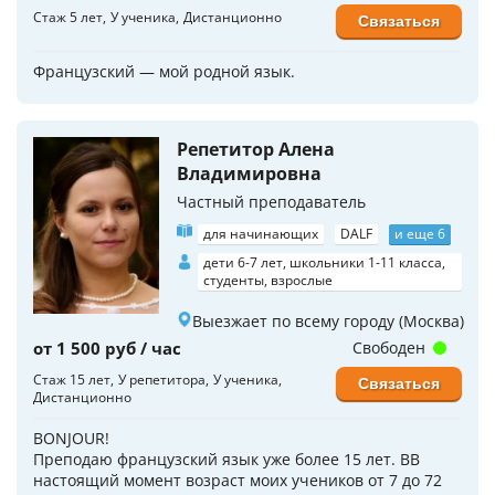
Стаж 5 лет
У ученика
Дистанционно
Связаться
Французский — мой родной язык.
Репетитор Алена
Владимировна
Частный преподаватель
для начинающих
DALF
и еще 6
дети 6-7 лет, школьники 1-11 класса,
студенты, взрослые
Выезжает по всему городу (Москва)
от 1 500 руб / час
Свободен
Стаж 15 лет
У репетитора
У ученика
Связаться
Дистанционно
BONJOUR!
Преподаю французский язык уже более 15 лет. ВВ
настоящий момент возраст моих учеников от 7 до 72