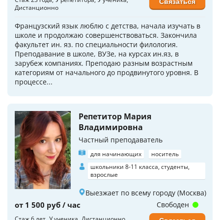
Связаться
Дистанционно
Французский язык люблю с детства, начала изучать в
школе и продолжаю совершенствоваться. Закончила
факультет ин. яз. по специальности филология.
Преподавание в школе, ВУЗе, на курсах ин.яз, в
зарубеж компаниях. Преподаю разным возрастным
категориям от начального до продвинутого уровня. В
процессе...
Репетитор Мария
Владимировна
Частный преподаватель
для начинающих
носитель
школьники 8-11 класса, студенты,
взрослые
Выезжает по всему городу (Москва)
от 1 500 руб / час
Свободен
Стаж 6 лет
У ученика
Дистанционно