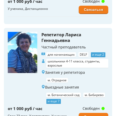
от 1 000 руб / час
Свободен
У ученика
Дистанционно
Связаться
Репетитор Лариса
Геннадьевна
Частный преподаватель
для начинающих
DELF
и еще 2
школьники 4-11 класса, студенты,
взрослые
Занятия у репетитора
м. Отрадное
Выездные занятия
м. Ботанический сад
м. Бибирево
и еще 7
от 1 000 руб / час
Свободен
Стаж 23 года
У репетитора
У ученика