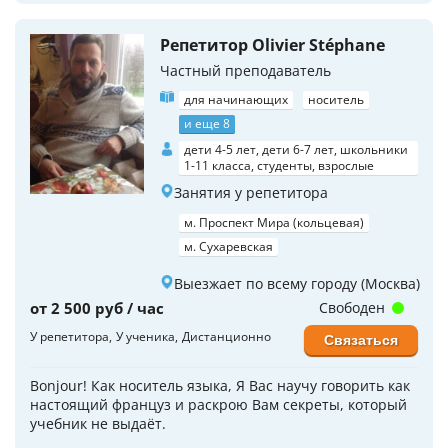
Репетитор Olivier Stéphane
Частный преподаватель
для начинающих
носитель
и еще 8
дети 4-5 лет, дети 6-7 лет, школьники
1-11 класса, студенты, взрослые
Занятия у репетитора
м. Проспект Мира (кольцевая)
м. Сухаревская
Выезжает по всему городу (Москва)
от 2 500 руб / час
Свободен
У репетитора
У ученика
Дистанционно
Связаться
Bonjour! Как носитель языка, Я Вас научу говорить как
настоящий француз и раскрою Вам секреты, который
учебник не выдаёт.