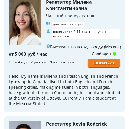
Репетитор Милена
Koнстантиновна
Частный преподаватель
для начинающих
школьники 2-11 класса, студенты,
взрослые
Выезжает по всему городу (Москва)
от 5 000 руб / час
Свободен
Стаж 4 года
У ученика
Дистанционно
Связаться
Hello! My name is Milena and I teach English and French!
I grew up in Canada, lived in both English and French-
speaking cities, making me fluent in both languages. I
have graduated from a Canadian high school and studied
at the University of Ottawa. Currently, I am a student at
the Moscow State U...
Репетитор Kevin Roderick