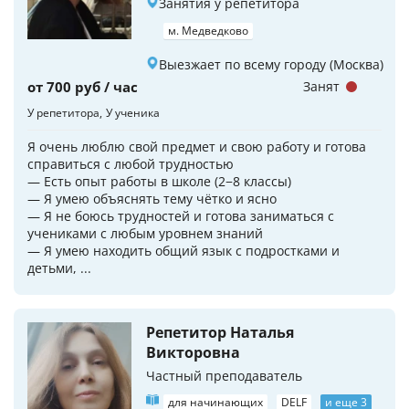
Занятия у репетитора
м. Медведково
Выезжает по всему городу (Москва)
от 700 руб / час
Занят
У репетитора
У ученика
Я очень люблю свой предмет и свою работу и готова
справиться с любой трудностью
— Есть опыт работы в школе (2−8 классы)
— Я умею объяснять тему чётко и ясно
— Я не боюсь трудностей и готова заниматься с
учениками с любым уровнем знаний
— Я умею находить общий язык с подростками и
детьми, ...
Репетитор Наталья
Викторовна
Частный преподаватель
для начинающих
DELF
и еще 3