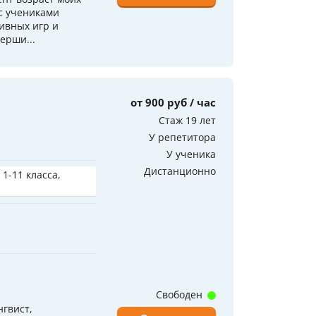
 с учениками
ивных игр и
ерши...
от 900 руб / час
Стаж 19 лет
У репетитора
У ученика
Дистанционно
 1-11 класса,
Свободен
гвист,