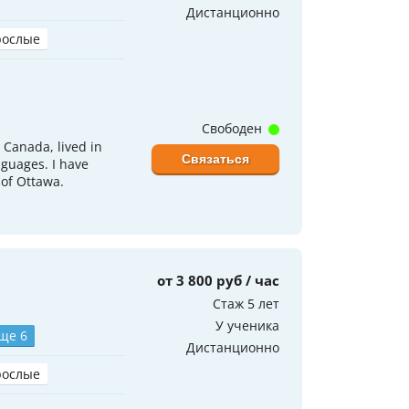
Дистанционно
рослые
Свободен
 Canada, lived in
Связаться
nguages. I have
 of Ottawa.
от 3 800 руб / час
Стаж 5 лет
У ученика
ще 6
Дистанционно
рослые