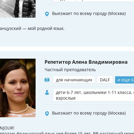
Выезжает по всему городу (Москва)
анцузский — мой родной язык.
Репетитор Алена Владимировна
Частный преподаватель
для начинающих
DALF
и еще 6
дети 6-7 лет, школьники 1-11 класса,
взрослые
Выезжает по всему городу (Москва)
NJOUR!
еподаю французский язык уже более 15 лет. ВВ настоящий моме