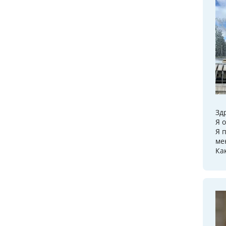
Зд
Я 
Я 
ме
Ка