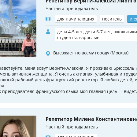
Репетитор Верити-Алексиа Лионго
Частный преподаватель
для начинающих
носитель
и е
дети 4-5 лет, дети 6-7 лет, школьники
студенты, взрослые
Выезжает по всему городу (Москва)
равствуйте, меня зовут Верити-Алексия. Я проживаю Брюссель 
очень активная женщина. Я очень активная, улыбчивая и труд
полный рабочий день французский репетитор. Я люблю детей, 
ня.
к преподавателя французского языка моя главная цель — видет.
Репетитор Милена Koнстантиновн
Частный преподаватель