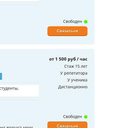
Свободен
Связаться
от 1 500 руб / час
Стаж 15 лет
У репетитора
У ученика
Дистанционно
 студенты,
Свободен
Связаться
нт возраст моих