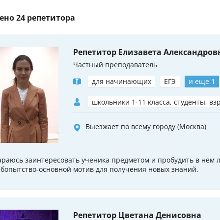
ено
24 репетитора
Репетитор Елизавета Александров
Частный преподаватель
для начинающих
ЕГЭ
и еще 1
школьники 1-11 класса, студенты, вз
Выезжает по всему городу (Москва)
араюсь заинтересовать ученика предметом и пробудить в нем 
бопытство-основной мотив для получения новых знаний.
Репетитор Цветана Денисовна