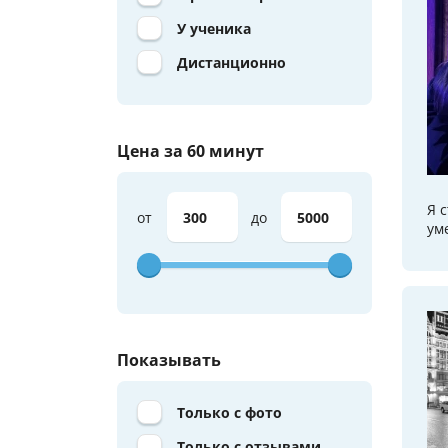
У ученика
Дистанционно
Цена за 60 минут
Я 
от
до
ум
Показывать
Только с фото
Только с отзывами