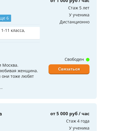
от 1 000 руб / час
Стаж 5 лет
У ученика
ще 6
Дистанционно
 1-11 класса,
Свободен
и Москва.
Связаться
олюбивая женщина.
и они тоже любят
..
а
от 5 000 руб / час
Стаж 4 года
У ученика