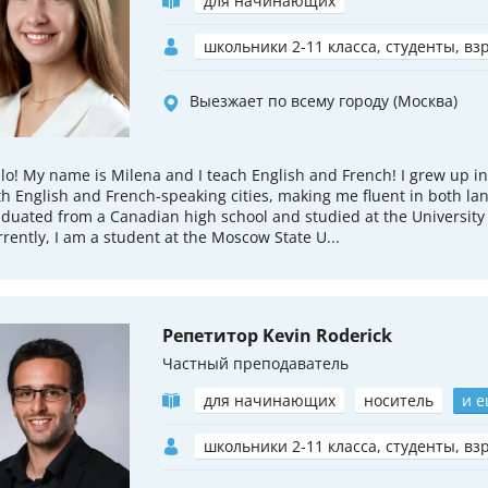
для начинающих
школьники 2-11 класса, студенты, вз
Выезжает по всему городу (Москва)
lo! My name is Milena and I teach English and French! I grew up in
h English and French-speaking cities, making me fluent in both la
duated from a Canadian high school and studied at the University
rently, I am a student at the Moscow State U...
Репетитор Kevin Roderick
Частный преподаватель
для начинающих
носитель
и е
школьники 2-11 класса, студенты, вз