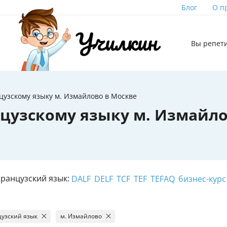
Блог
О п
Вы репет
узскому языку м. Измайлово в Москве
цузскому языку м. Измайл
ранцузский язык:
DALF
DELF
TCF
TEF
TEFAQ
бизнес-курс
узский язык
м. Измайлово