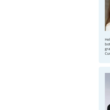
Hel
bot
gra
Cur