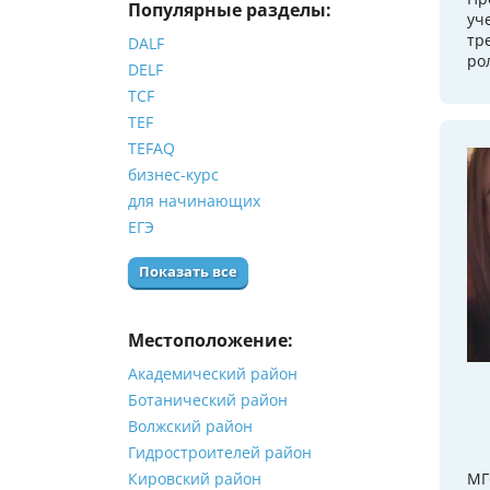
Популярные разделы:
уч
тр
DALF
ро
DELF
TCF
TEF
TEFAQ
бизнес-курс
для начинающих
ЕГЭ
Показать все
Местоположение:
Академический район
Ботанический район
Волжский район
Гидростроителей район
Кировский район
МГ