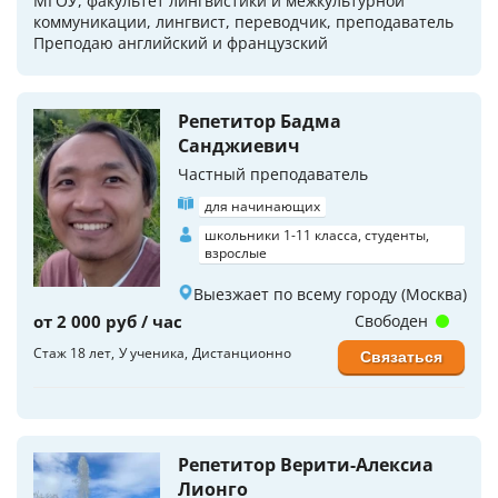
МГОУ, факультет лингвистики и межкультурной
коммуникации, лингвист, переводчик, преподаватель
Преподаю английский и французский
Репетитор Бадма
Санджиевич
Частный преподаватель
для начинающих
школьники 1-11 класса, студенты,
взрослые
Выезжает по всему городу (Москва)
от 2 000 руб / час
Свободен
Стаж 18 лет
У ученика
Дистанционно
Связаться
Репетитор Верити-Алексиа
Лионго