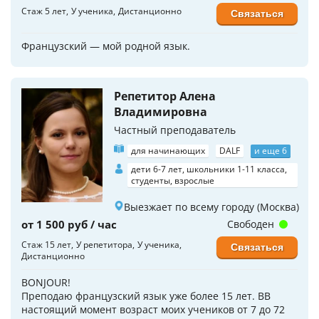
Стаж 5 лет
У ученика
Дистанционно
Связаться
Французский — мой родной язык.
Репетитор Алена
Владимировна
Частный преподаватель
для начинающих
DALF
и еще 6
дети 6-7 лет, школьники 1-11 класса,
студенты, взрослые
Выезжает по всему городу (Москва)
от 1 500 руб / час
Свободен
Стаж 15 лет
У репетитора
У ученика
Связаться
Дистанционно
BONJOUR!
Преподаю французский язык уже более 15 лет. ВВ
настоящий момент возраст моих учеников от 7 до 72