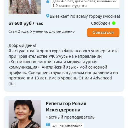
дети 4-5 лет, дети 6-7 лет, школьники
1-9 класса, студенты
Выезжает по всему городу (Москва)
от 600 руб / час
Свободен
Стаж 2 года
У ученика
Дистанционно
Связаться
Добрый день!
Я - студентка второго курса Финансового университета
при Правительстве РФ. Учусь на направлении
«Когнитивная лингвистика и межкультурная
коммуникация». Английский язык - мой основной
профиль. Совершенствуюсь в данном направлении на
протяжении 13 лет, имею уровень С1 или Advanced
(п...
Репетитор Розия
Искендеровна
Частный преподаватель
для начинающих