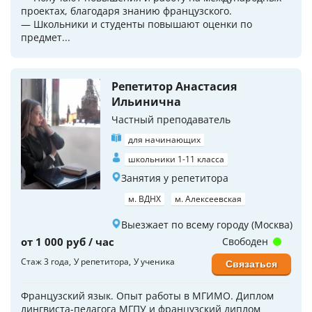
проектах, благодаря знанию французского.
— Школьники и студенты повышают оценки по
предмет...
Репетитор Анастасия
Ильинична
Частный преподаватель
для начинающих
школьники 1-11 класса
Занятия у репетитора
м. ВДНХ
м. Алексеевская
Выезжает по всему городу (Москва)
от 1 000 руб / час
Свободен
Стаж 3 года
У репетитора
У ученика
Связаться
Французский язык. Опыт работы в МГИМО. Диплом
лингвиста-педагога МГПУ и французский диплом