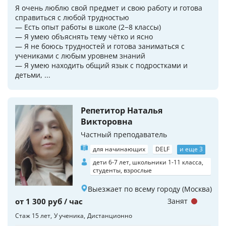
Я очень люблю свой предмет и свою работу и готова
справиться с любой трудностью
— Есть опыт работы в школе (2−8 классы)
— Я умею объяснять тему чётко и ясно
— Я не боюсь трудностей и готова заниматься с
учениками с любым уровнем знаний
— Я умею находить общий язык с подростками и
детьми, ...
Репетитор Наталья
Викторовна
Частный преподаватель
для начинающих
DELF
и еще 3
дети 6-7 лет, школьники 1-11 класса,
студенты, взрослые
Выезжает по всему городу (Москва)
от 1 300 руб / час
Занят
Стаж 15 лет
У ученика
Дистанционно