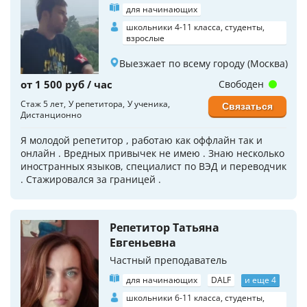
для начинающих
школьники 4-11 класса, студенты,
взрослые
Выезжает по всему городу (Москва)
от 1 500 руб / час
Свободен
Стаж 5 лет
У репетитора
У ученика
Связаться
Дистанционно
Я молодой репетитор , работаю как оффлайн так и
онлайн . Вредных привычек не имею . Знаю несколько
иностранных языков, специалист по ВЭД и переводчик
. Стажировался за границей .
Репетитор Татьяна
Евгеньевна
Частный преподаватель
для начинающих
DALF
и еще 4
школьники 6-11 класса, студенты,