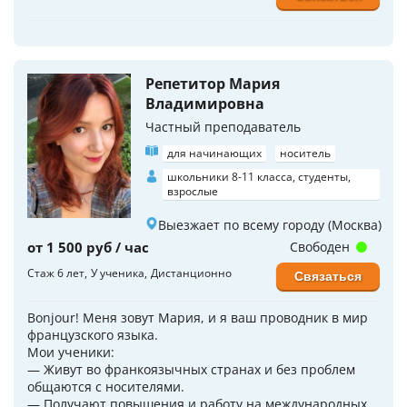
Репетитор Мария
Владимировна
Частный преподаватель
для начинающих
носитель
школьники 8-11 класса, студенты,
взрослые
Выезжает по всему городу (Москва)
от 1 500 руб / час
Свободен
Стаж 6 лет
У ученика
Дистанционно
Связаться
Bonjour! Меня зовут Мария, и я ваш проводник в мир
французского языка.
Мои ученики:
— Живут во франкоязычных странах и без проблем
общаются с носителями.
— Получают повышения и работу на международных