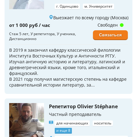
г. Одинцово
м. Университет
Выезжает по всему городу (Москва)
от 1 000 руб / час
Свободен
Стаж 5 лет
У репетитора
У ученика
Связаться
Дистанционно
В 2019 я закончил кафедру классической филологии
Института Восточных Культур и Античности РГГУ.
Изучал античную историю и литературу, латинский и
древнегреческий языки, кроме того, итальянский и
французский.
В 2021 году получил магистерскую степень на кафедре
сравнительной истории литератур, за...
Репетитор Olivier Stéphane
Частный преподаватель
для начинающих
носитель
и еще 8