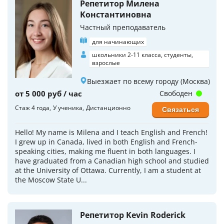
Репетитор Милена
Koнстантиновна
Частный преподаватель
для начинающих
школьники 2-11 класса, студенты,
взрослые
Выезжает по всему городу (Москва)
от 5 000 руб / час
Свободен
Стаж 4 года
У ученика
Дистанционно
Связаться
Hello! My name is Milena and I teach English and French!
I grew up in Canada, lived in both English and French-
speaking cities, making me fluent in both languages. I
have graduated from a Canadian high school and studied
at the University of Ottawa. Currently, I am a student at
the Moscow State U...
Репетитор Kevin Roderick