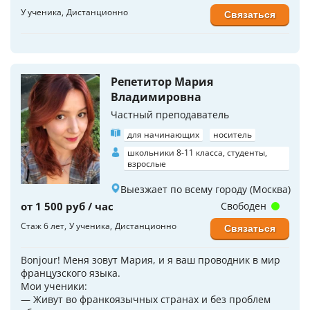
У ученика
Дистанционно
Связаться
Репетитор Мария
Владимировна
Частный преподаватель
для начинающих
носитель
школьники 8-11 класса, студенты,
взрослые
Выезжает по всему городу (Москва)
от 1 500 руб / час
Свободен
Стаж 6 лет
У ученика
Дистанционно
Связаться
Bonjour! Меня зовут Мария, и я ваш проводник в мир
французского языка.
Мои ученики:
— Живут во франкоязычных странах и без проблем