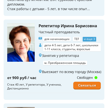
дипломом.
Стаж работы с детьми - 5 лет, в том числе опыт...
Репетитор Ирина Борисовна
Частный преподаватель
для начинающих
TEF
и еще 3
дети 4-5 лет, дети 6-7 лет, школьники
1-11 класса, студенты, взрослые
Занятия у репетитора
м. Преображенская площадь
Выезжает по всему городу (Москва)
от 900 руб / час
Свободен
Стаж 40 лет
У репетитора
У ученика
Связаться
Дистанционно