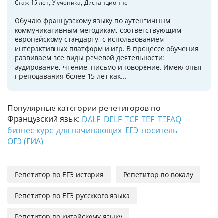
Стаж 15 лет
У ученика
Дистанционно
Обучаю французскому языку по аутентичным
коммуникативным методикам, соответствующим
европейскому стандарту, с использованием
интерактивных платформ и игр. В процессе обучения
развиваем все виды речевой деятельности:
аудирование, чтение, письмо и говорение. Имею опыт
преподавания более 15 лет как...
Популярные категории репетиторов по
Французский язык:
DALF
DELF
TCF
TEF
TEFAQ
бизнес-курс
для начинающих
ЕГЭ
носитель
ОГЭ (ГИА)
Репетитор по ЕГЭ история
Репетитор по вокалу
Репетитор по ЕГЭ руссккого языка
Репетитор по китайскому языку