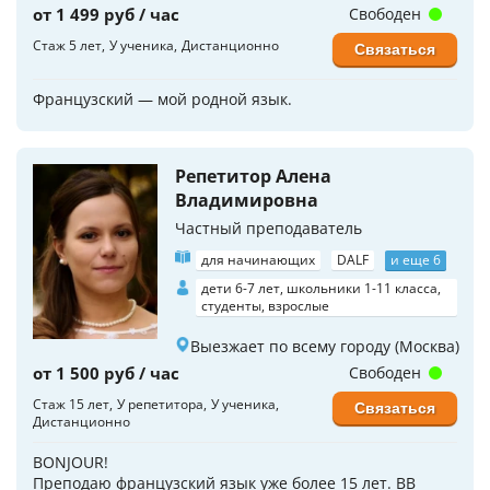
от 1 499 руб / час
Свободен
Стаж 5 лет
У ученика
Дистанционно
Связаться
Французский — мой родной язык.
Репетитор Алена
Владимировна
Частный преподаватель
для начинающих
DALF
и еще 6
дети 6-7 лет, школьники 1-11 класса,
студенты, взрослые
Выезжает по всему городу (Москва)
от 1 500 руб / час
Свободен
Стаж 15 лет
У репетитора
У ученика
Связаться
Дистанционно
BONJOUR!
Преподаю французский язык уже более 15 лет. ВВ