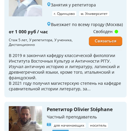
Занятия у репетитора
г. Одинцово
м. Университет
Выезжает по всему городу (Москва)
от 1 000 руб / час
Свободен
Стаж 5 лет
У репетитора
У ученика
Связаться
Дистанционно
В 2019 я закончил кафедру классической филологии
Института Восточных Культур и Античности РГГУ.
Изучал античную историю и литературу, латинский и
древнегреческий языки, кроме того, итальянский и
французский.
В 2021 году получил магистерскую степень на кафедре
сравнительной истории литератур, за...
Репетитор Olivier Stéphane
Частный преподаватель
для начинающих
носитель