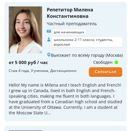
Репетитор Милена
Koнстантиновна
Частный преподаватель
для начинающих
школьники 2-11 класса, студенты,
взрослые
Выезжает по всему городу (Москва)
от 5 000 руб / час
Свободен
Стаж 4 года
У ученика
Дистанционно
Связаться
Hello! My name is Milena and I teach English and French!
I grew up in Canada, lived in both English and French-
speaking cities, making me fluent in both languages. I
have graduated from a Canadian high school and studied
at the University of Ottawa. Currently, I am a student at
the Moscow State U...