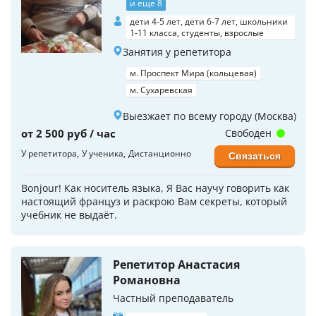
и еще 8
дети 4-5 лет, дети 6-7 лет, школьники
1-11 класса, студенты, взрослые
Занятия у репетитора
м. Проспект Мира (кольцевая)
м. Сухаревская
Выезжает по всему городу (Москва)
от 2 500 руб / час
Свободен
У репетитора
У ученика
Дистанционно
Связаться
Bonjour! Как носитель языка, Я Вас научу говорить как
настоящий француз и раскрою Вам секреты, который
учебник не выдаёт.
Репетитор Анастасия
Романовна
Частный преподаватель