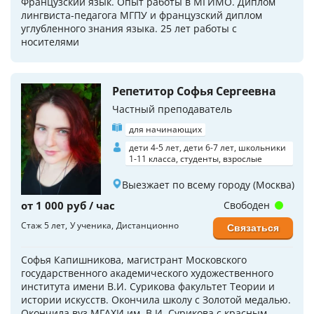
Французский язык. Опыт работы в МГИМО. Диплом
лингвиста-педагога МГПУ и французский диплом
углубленного знания языка. 25 лет работы с
носителями
Репетитор Софья Сергеевна
Частный преподаватель
для начинающих
дети 4-5 лет, дети 6-7 лет, школьники
1-11 класса, студенты, взрослые
Выезжает по всему городу (Москва)
от 1 000 руб / час
Свободен
Стаж 5 лет
У ученика
Дистанционно
Связаться
Софья Капишникова, магистрант Московского
государственного академического художественного
института имени В.И. Сурикова факультет Теории и
истории искусств. Окончила школу с Золотой медалью.
Окончила вуз МГАХИ им. В.И. Сурикова с красным