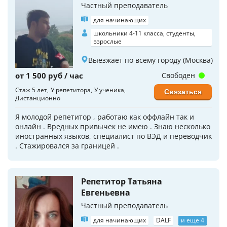
Частный преподаватель
для начинающих
школьники 4-11 класса, студенты,
взрослые
Выезжает по всему городу (Москва)
от 1 500 руб / час
Свободен
Стаж 5 лет
У репетитора
У ученика
Связаться
Дистанционно
Я молодой репетитор , работаю как оффлайн так и
онлайн . Вредных привычек не имею . Знаю несколько
иностранных языков, специалист по ВЭД и переводчик
. Стажировался за границей .
Репетитор Татьяна
Евгеньевна
Частный преподаватель
для начинающих
DALF
и еще 4