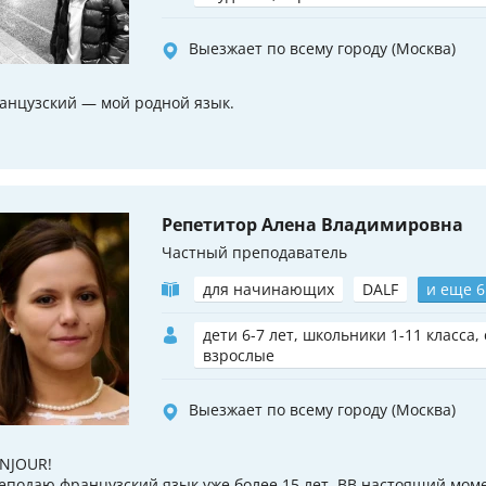
Выезжает по всему городу (Москва)
анцузский — мой родной язык.
Репетитор Алена Владимировна
Частный преподаватель
для начинающих
DALF
и еще 6
дети 6-7 лет, школьники 1-11 класса,
взрослые
Выезжает по всему городу (Москва)
NJOUR!
еподаю французский язык уже более 15 лет. ВВ настоящий моме