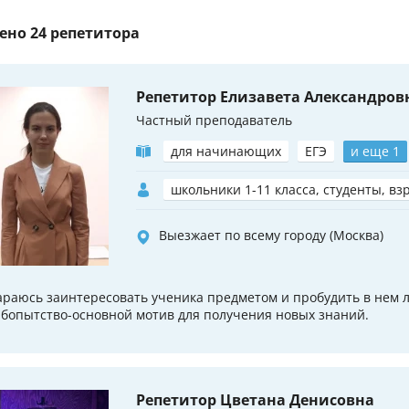
ено
24 репетитора
Репетитор Елизавета Александров
Частный преподаватель
для начинающих
ЕГЭ
и еще 1
школьники 1-11 класса, студенты, вз
Выезжает по всему городу (Москва)
араюсь заинтересовать ученика предметом и пробудить в нем 
бопытство-основной мотив для получения новых знаний.
Репетитор Цветана Денисовна