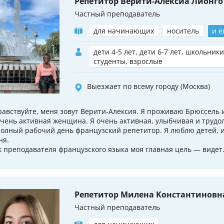
Репетитор Верити-Алексиа Лионго
Частный преподаватель
для начинающих
носитель
и е
дети 4-5 лет, дети 6-7 лет, школьники
студенты, взрослые
Выезжает по всему городу (Москва)
равствуйте, меня зовут Верити-Алексия. Я проживаю Брюссель 
очень активная женщина. Я очень активная, улыбчивая и труд
полный рабочий день французский репетитор. Я люблю детей, 
ня.
к преподавателя французского языка моя главная цель — видет.
Репетитор Милена Koнстантиновн
Частный преподаватель