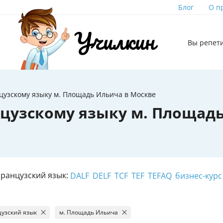
Блог
О п
Вы репет
цузскому языку м. Площадь Ильича в Москве
цузскому языку м. Площад
ранцузский язык:
DALF
DELF
TCF
TEF
TEFAQ
бизнес-курс
узский язык
м. Площадь Ильича