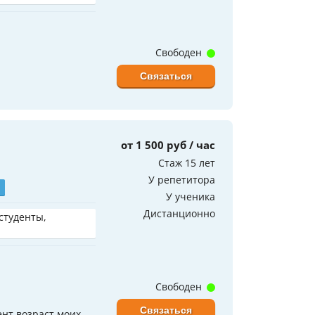
Свободен
Связаться
от 1 500 руб / час
Стаж 15 лет
У репетитора
У ученика
Дистанционно
 студенты,
Свободен
Связаться
нт возраст моих