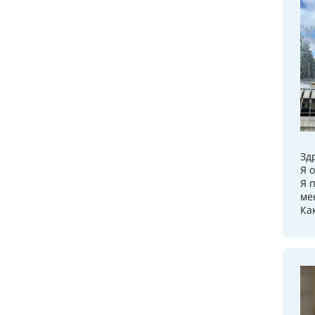
Зд
Я 
Я 
ме
Ка