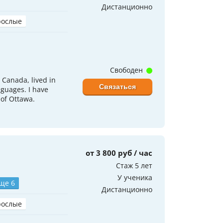
Дистанционно
рослые
Свободен
 Canada, lived in
Связаться
nguages. I have
 of Ottawa.
от 3 800 руб / час
Стаж 5 лет
У ученика
ще 6
Дистанционно
рослые