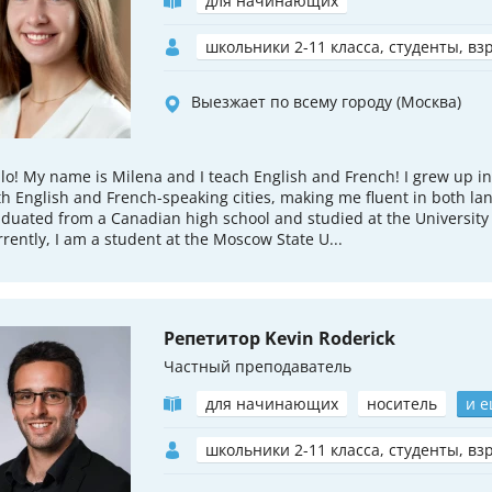
для начинающих
школьники 2-11 класса, студенты, вз
Выезжает по всему городу (Москва)
lo! My name is Milena and I teach English and French! I grew up in
h English and French-speaking cities, making me fluent in both la
duated from a Canadian high school and studied at the University
rently, I am a student at the Moscow State U...
Репетитор Kevin Roderick
Частный преподаватель
для начинающих
носитель
и е
школьники 2-11 класса, студенты, вз