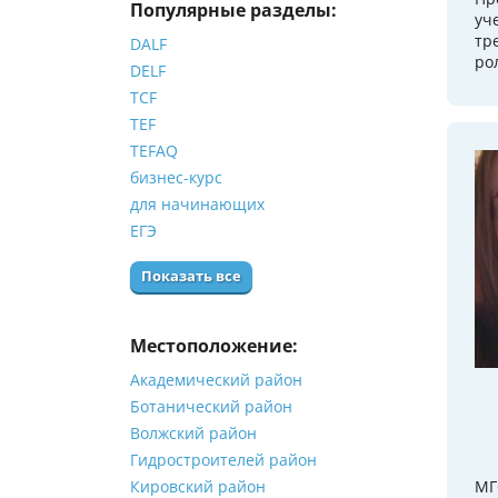
Популярные разделы:
уч
тр
DALF
ро
DELF
TCF
TEF
TEFAQ
бизнес-курс
для начинающих
ЕГЭ
Показать все
Местоположение:
Академический район
Ботанический район
Волжский район
Гидростроителей район
Кировский район
МГ