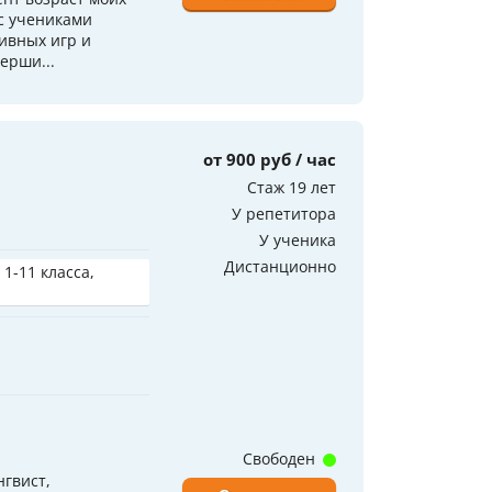
 с учениками
ивных игр и
ерши...
от 900 руб / час
Стаж 19 лет
У репетитора
У ученика
Дистанционно
 1-11 класса,
Свободен
гвист,