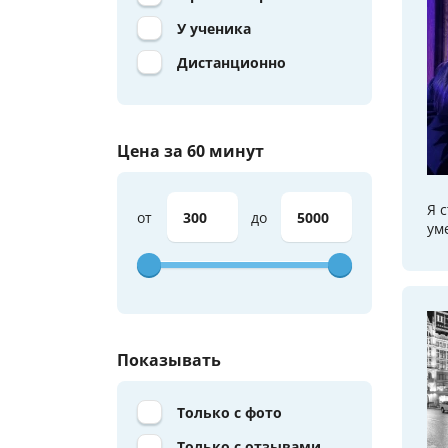
У ученика
Дистанционно
Цена за 60 минут
Я 
от
до
ум
Показывать
Только с фото
Только с отзывами