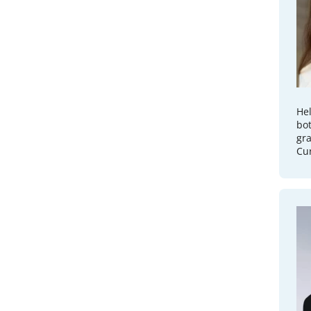
Hel
bot
gra
Cur