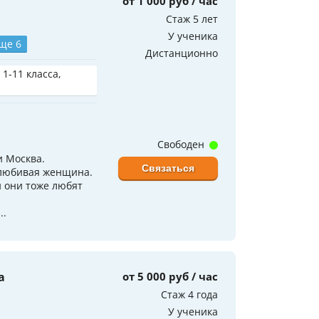
от 1 000 руб / час
Стаж 5 лет
У ученика
ще 6
Дистанционно
 1-11 класса,
Свободен
и Москва.
Связаться
олюбивая женщина.
и они тоже любят
..
а
от 5 000 руб / час
Стаж 4 года
У ученика