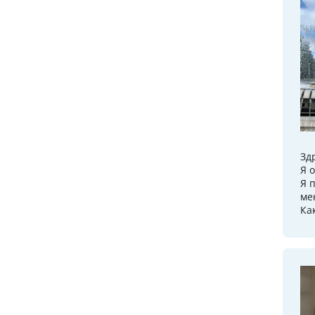
Зд
Я 
Я 
ме
Ка