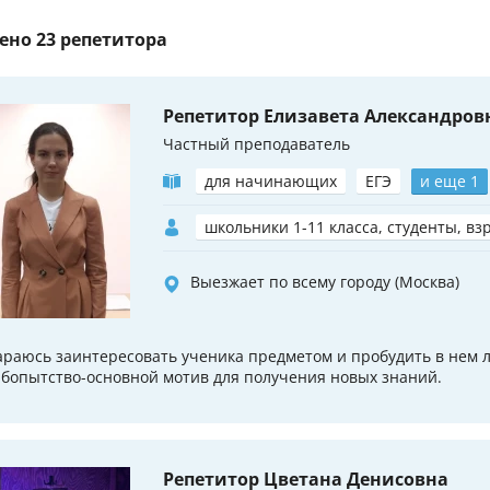
ено
23 репетитора
Репетитор Елизавета Александров
Частный преподаватель
для начинающих
ЕГЭ
и еще 1
школьники 1-11 класса, студенты, вз
Выезжает по всему городу (Москва)
араюсь заинтересовать ученика предметом и пробудить в нем 
бопытство-основной мотив для получения новых знаний.
Репетитор Цветана Денисовна