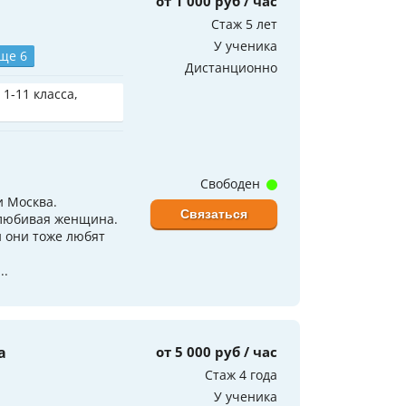
от 1 000 руб / час
Стаж 5 лет
У ученика
ще 6
Дистанционно
 1-11 класса,
Свободен
и Москва.
Связаться
олюбивая женщина.
и они тоже любят
..
а
от 5 000 руб / час
Стаж 4 года
У ученика