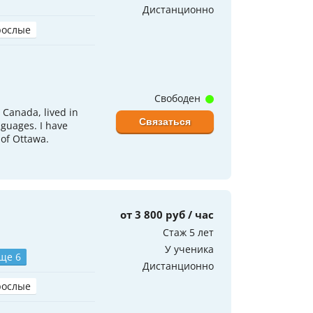
Дистанционно
рослые
Свободен
 Canada, lived in
Связаться
nguages. I have
 of Ottawa.
от 3 800 руб / час
Стаж 5 лет
У ученика
ще 6
Дистанционно
рослые