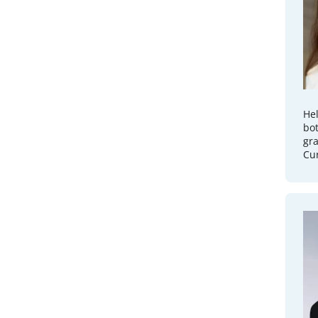
Hel
bot
gra
Cur