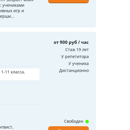
 с учениками
ивных игр и
ерши...
от 900 руб / час
Стаж 19 лет
У репетитора
У ученика
Дистанционно
 1-11 класса,
Свободен
гвист,