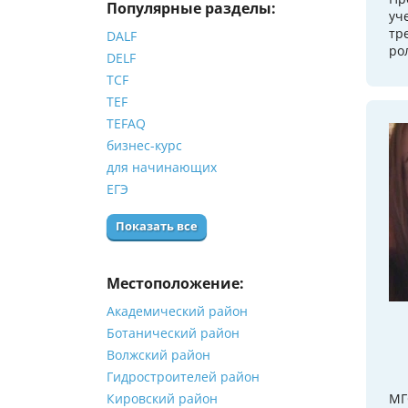
Популярные разделы:
уч
тр
DALF
ро
DELF
TCF
TEF
TEFAQ
бизнес-курс
для начинающих
ЕГЭ
Показать все
Местоположение:
Академический район
Ботанический район
Волжский район
Гидростроителей район
Кировский район
МГ