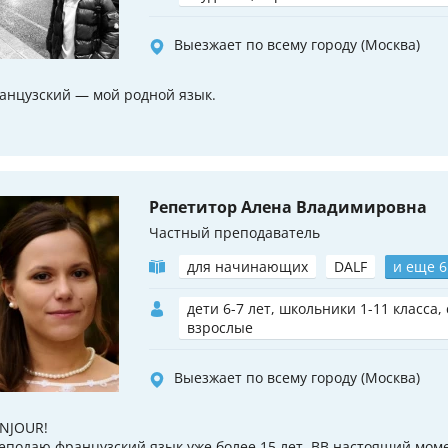
Выезжает по всему городу (Москва)
анцузский — мой родной язык.
Репетитор Алена Владимировна
Частный преподаватель
для начинающих
DALF
и еще 6
дети 6-7 лет, школьники 1-11 класса,
взрослые
Выезжает по всему городу (Москва)
NJOUR!
еподаю французский язык уже более 15 лет. ВВ настоящий моме