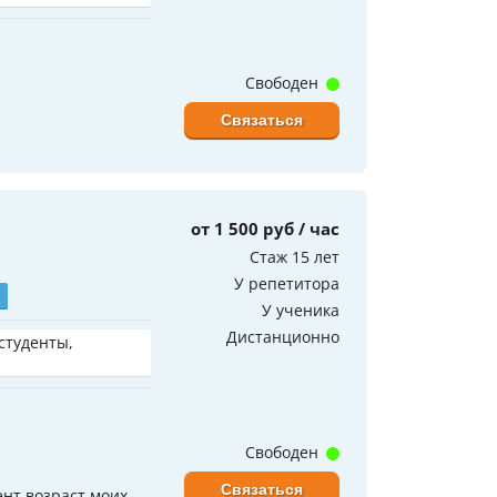
Свободен
Связаться
от 1 500 руб / час
Стаж 15 лет
У репетитора
У ученика
Дистанционно
 студенты,
Свободен
Связаться
нт возраст моих