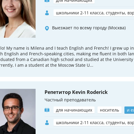
для начинающих
школьники 2-11 класса, студенты, вз
Выезжает по всему городу (Москва)
lo! My name is Milena and I teach English and French! I grew up in
h English and French-speaking cities, making me fluent in both la
duated from a Canadian high school and studied at the University
rently, I am a student at the Moscow State U...
Репетитор Kevin Roderick
Частный преподаватель
для начинающих
носитель
и е
школьники 2-11 класса, студенты, вз