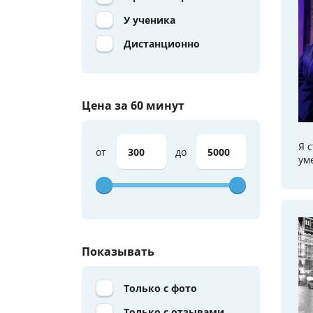
У ученика
Дистанционно
Цена за 60 минут
Я 
от
до
ум
Показывать
Только с фото
Только с отзывами