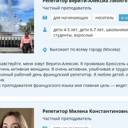
Репетитор Верити-Алексиа Лионго
Частный преподаватель
для начинающих
носитель
и е
дети 4-5 лет, дети 6-7 лет, школьники
студенты, взрослые
Выезжает по всему городу (Москва)
равствуйте, меня зовут Верити-Алексия. Я проживаю Брюссель 
очень активная женщина. Я очень активная, улыбчивая и труд
полный рабочий день французский репетитор. Я люблю детей, 
ня.
к преподавателя французского языка моя главная цель — видет.
Репетитор Милена Koнстантиновн
Частный преподаватель