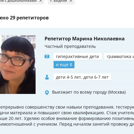
ия с дошкольниками
г. Видное
ено
29 репетиторов
Репетитор Марина Николаевна
Частный преподаватель
гиперактивные дети
грамматика 
и еще 8
дети 4-5 лет, дети 6-7 лет
Выезжает по всему городу (Москва)
непрерывно совершенству свои навыки преподавания, тестиру
дачи материала и повышают свою квалификацию. Стаж учитель
ыше 20 лет. Уделяю особое внимание формированию позитивн
аимоотношений с учеником. Перед началом занятий провожу ди