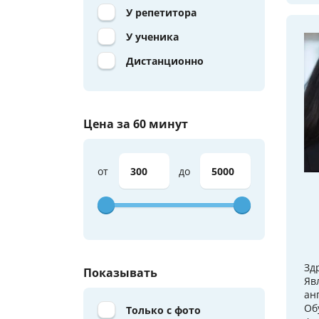
У репетитора
У ученика
Дистанционно
Цена за 60 минут
от
до
Зд
Показывать
Яв
ан
Об
Только с фото