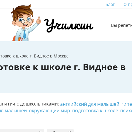
Блог
О п
Вы репет
товке к школе г. Видное в Москве
товке к школе г. Видное в
анятия с дошкольниками:
английский для малышей
гипе
ля малышей
окружающий мир
подготовка к школе
псих