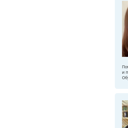
По
и 
Об