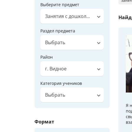
Занят
Выберите предмет
Занятия с дошкольниками
Найд
Раздел предмета
Выбрать
Район
г. Видное
Категория учеников
Выбрать
Я 
по
св
Формат
вз