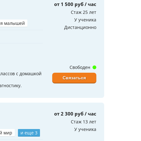
от 1 500 руб / час
Стаж 25 лет
У ученика
ля малышей
Дистанционно
Свободен
лассов с домашкой
Связаться
агностику.
от 2 300 руб / час
Стаж 13 лет
У ученика
й мир
и еще 3