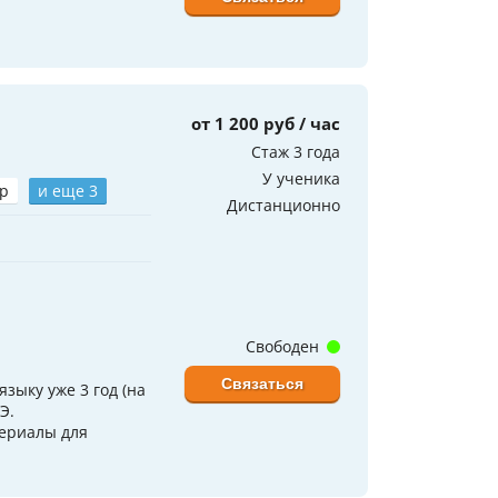
от 1 200 руб / час
Стаж 3 года
У ученика
р
и еще 3
Дистанционно
Свободен
Связаться
зыку уже 3 год (на
Э.
териалы для