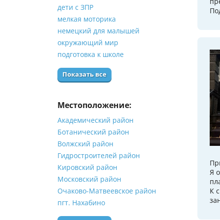
пр
дети с ЗПР
По
мелкая моторика
немецкий для малышей
окружающий мир
подготовка к школе
Показать все
Местоположение:
Академический район
Ботанический район
Волжский район
Гидростроителей район
Пр
Кировский район
Я 
Московский район
пл
Очаково-Матвеевское район
К 
за
пгт. Нахабино