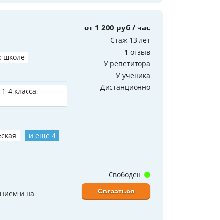
от 1 200 руб / час
Стаж 13 лет
1
отзыв
к школе
У репетитора
У ученика
Дистанционно
 1-4 класса,
еская
и еще 4
Свободен
Связаться
ением и на