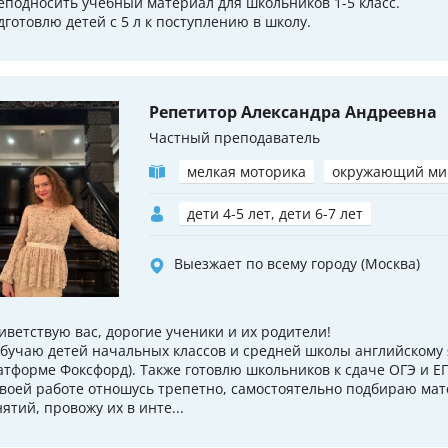
еподносить учебный материал для школьников 1-5 класс.
дготовлю детей с 5 л к поступлению в школу.
Репетитор Александра Андреевна
Частный преподаватель
мелкая моторика
окружающий ми
дети 4-5 лет, дети 6-7 лет
Выезжает по всему городу (Москва)
иветствую вас, дорогие ученики и их родители!
обучаю детей начальных классов и средней школы английскому я
атформе Фоксфорд). Также готовлю школьников к сдаче ОГЭ и ЕГ
своей работе отношусь трепетно, самостоятельно подбираю ма
нятий, провожу их в инте...