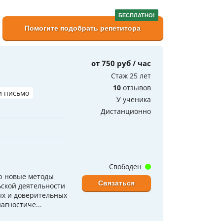
БЕСПЛАТНО!
Помогите подобрать репетитора
от 750 руб / час
Стаж 25 лет
10
отзывов
и письмо
У ученика
Дистанционно
Свободен
ю новые методы
Связаться
ской деятельности
ых и доверительных
агностиче...