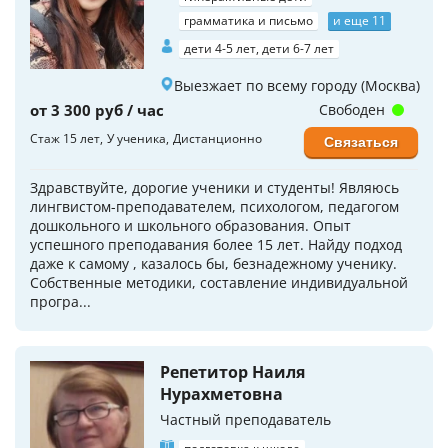
грамматика и письмо
и еще 11
дети 4-5 лет, дети 6-7 лет
Выезжает по всему городу (Москва)
от 3 300 руб / час
Свободен
Стаж 15 лет
У ученика
Дистанционно
Связаться
Здравствуйте, дорогие ученики и студенты! Являюсь
лингвистом-преподавателем, психологом, педагогом
дошкольного и школьного образования. Опыт
успешного преподавания более 15 лет. Найду подход
даже к самому , казалось бы, безнадежному ученику.
Собственные методики, составление индивидуальной
програ...
Репетитор Наиля
Нурахметовна
Частный преподаватель