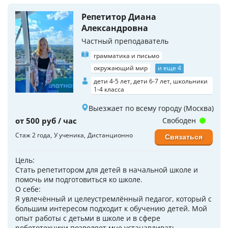
Репетитор Диана
Александровна
Частный преподаватель
грамматика и письмо
окружающий мир
и еще 4
дети 4-5 лет, дети 6-7 лет, школьники
1-4 класса
Выезжает по всему городу (Москва)
от 500 руб / час
Свободен
Стаж 2 года
У ученика
Дистанционно
Связаться
Цель:
Стать репетитором для детей в начальной школе и
помочь им подготовиться ко школе.
О себе:
Я увлечённый и целеустремлённый педагог, который с
большим интересом подходит к обучению детей. Мой
опыт работы с детьми в школе и в сфере
робототехники позволяет мне устанавливать