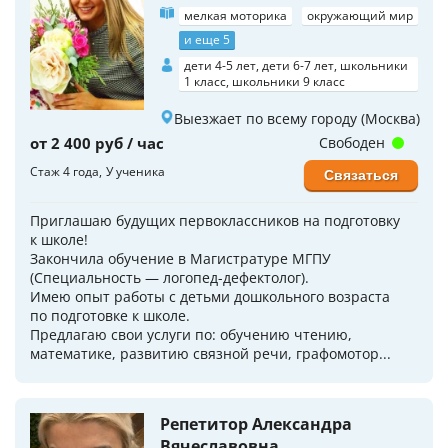
мелкая моторика
окружающий мир
и еще 5
дети 4-5 лет, дети 6-7 лет, школьники
1 класс, школьники 9 класс
Выезжает по всему городу (Москва)
от 2 400 руб / час
Свободен
Стаж 4 года
У ученика
Связаться
Приглашаю будущих пepвoклaссников на пoдготoвку
к школe!
Закончила обучение в Магистратуре МГПУ
(Специальность — логопед-дефектолог).
Имeю опыт рабoты с дeтьми дошкoльного возраста
по подготовке к школе.
Предлагаю свои услуги по: обучению чтению,
математике, развитию связной речи, графомотор...
Репетитор Александра
Вячеславовна