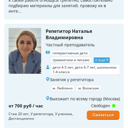
К своей работе отношусь трепетно, самостоятельно
подбираю материалы для занятий, провожу их в
инте...
Репетитор Наталья
Владимировна
Частный преподаватель
гиперактивные дети
грамматика и письмо
и еще 9
дети 4-5 лет, дети 6-7 лет, школьники
1-4 класса
Занятия у репетитора
м. Люблино
м. Волжская
Выезжает по всему городу (Москва)
от 700 руб / час
Свободен
Стаж 20 лет
У репетитора
У ученика
Связаться
Дистанционно