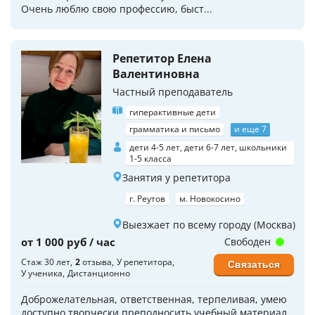
Очень люблю свою профессию, быст...
Репетитор Елена
Валентиновна
Частный преподаватель
гиперактивные дети
грамматика и письмо
и еще 7
дети 4-5 лет, дети 6-7 лет, школьники
1-5 класса
Занятия у репетитора
г. Реутов
м. Новокосино
Выезжает по всему городу (Москва)
от 1 000 руб / час
Свободен
Стаж 30 лет
2
отзыва
У репетитора
Связаться
У ученика
Дистанционно
Доброжелательная, ответственная, терпеливая, умею
доступно творчески преподносить учебный материал