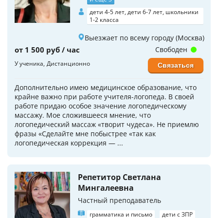
дети 4-5 лет, дети 6-7 лет, школьники
1-2 класса
Выезжает по всему городу (Москва)
от 1 500 руб / час
Свободен
У ученика
Дистанционно
Связаться
Дополнительно имею медицинское образование, что
крайне важно при работе учителя-логопеда. В своей
работе придаю особое значение логопедическому
массажу. Мое сложившееся мнение, что
логопедический массаж «творит чудеса». Не приемлю
фразы «Сделайте мне побыстрее «так как
логопедическая коррекция — ...
Репетитор Светлана
Мингалеевна
Частный преподаватель
грамматика и письмо
дети с ЗПР