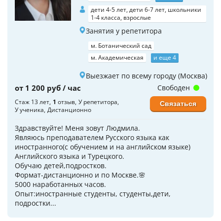
дети 4-5 лет, дети 6-7 лет, школьники
1-4 класса, взрослые
Занятия у репетитора
м. Ботанический сад
м. Академическая
и еще 4
Выезжает по всему городу (Москва)
от 1 200 руб / час
Свободен
Стаж 13 лет
1
отзыв
У репетитора
Связаться
У ученика
Дистанционно
Здравствуйте! Меня зовут Людмила.
Являюсь преподавателем Русского языка как
иностранного(с обучением и на английском языке)
Английского языка и Турецкого.
Обучаю детей,подростков.
Формат-дистанционно и по Москве.🌸
5000 наработанных часов.
Опыт:иностранные студенты, студенты,дети,
подростки...