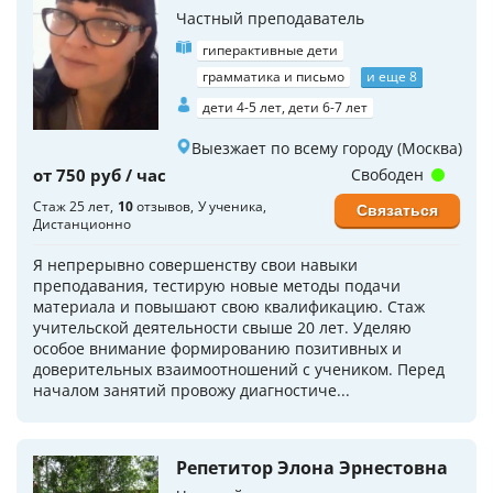
Частный преподаватель
гиперактивные дети
грамматика и письмо
и еще 8
дети 4-5 лет, дети 6-7 лет
Выезжает по всему городу (Москва)
от 750 руб / час
Свободен
Стаж 25 лет
10
отзывов
У ученика
Связаться
Дистанционно
Я непрерывно совершенству свои навыки
преподавания, тестирую новые методы подачи
материала и повышают свою квалификацию. Стаж
учительской деятельности свыше 20 лет. Уделяю
особое внимание формированию позитивных и
доверительных взаимоотношений с учеником. Перед
началом занятий провожу диагностиче...
Репетитор Элона Эрнестовна