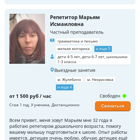
Репетитор Марьям
Исмаиловна
Частный преподаватель
грамматика и письмо
мелкая моторика
и еще 5
дети 4-5 лет, дети 6-7 лет, школьники
1-3 класса
Выездные занятия
м. Жулебино
м. Некрасовка
и еще 4
от 1 500 руб / час
Свободен
Стаж 1 год
У ученика
Дистанционно
Связаться
Всем привет, меня зовут Марьям мне 32 года я
работаю репетиром дошкольного возраста, помогу
вашему малышу подготовиться к школе. Опыт работы
имеется, детишек очень люблю, обучаю детишек ещё