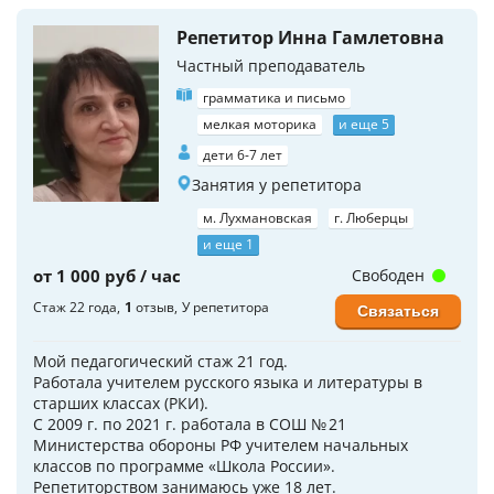
Репетитор Инна Гамлетовна
Частный преподаватель
грамматика и письмо
мелкая моторика
и еще 5
дети 6-7 лет
Занятия у репетитора
м. Лухмановская
г. Люберцы
и еще 1
от 1 000 руб / час
Свободен
Стаж 22 года
1
отзыв
У репетитора
Связаться
Мой педагогический стаж 21 год.
Работала учителем русского языка и литературы в
старших классах (РКИ).
С 2009 г. по 2021 г. работала в СОШ № 21
Министерства обороны РФ учителем начальных
классов по программе «Школа России».
Репетиторством занимаюсь уже 18 лет.