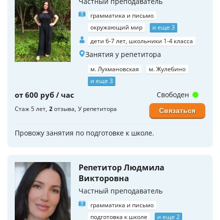
Частный преподаватель
грамматика и письмо
окружающий мир
и еще 3
дети 6-7 лет, школьники 1-4 класса
Занятия у репетитора
м. Лухмановская
м. Жулебино
и еще 3
от 600 руб / час
Свободен
Стаж 5 лет
2
отзыва
У репетитора
Связаться
Провожу занятия по подготовке к школе.
Репетитор Людмила
Викторовна
Частный преподаватель
грамматика и письмо
подготовка к школе
и еще 2