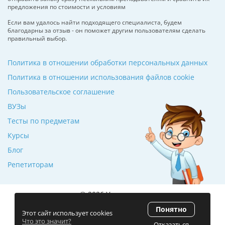
предложения по стоимости и условиям
Если вам удалось найти подходящего специалиста, будем
благодарны за отзыв - он поможет другим пользователям сделать
правильный выбор.
Политика в отношении обработки персональных данных
Политика в отношении использования файлов cookie
Пользовательское соглашение
ВУЗы
Тесты по предметам
Курсы
Блог
Репетиторам
© 2026 Училкин.ru
Понятно
Рейтинг 5.0
(120 отзывов)
Этот сайт использует cookies
Что это значит?
Отказаться